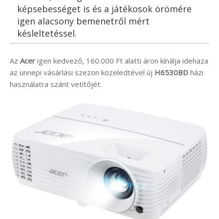
képsebességet is és a játékosok örömére
igen alacsony bemenetről mért
késleltetéssel.
Az
Acer
igen kedvező, 160.000 Ft alatti áron kínálja idehaza
az ünnepi vásárlási szezon közeledtével új
H6530BD
házi
használatra szánt vetítőjét.