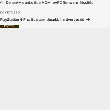
bejegyzés
Denon/Marantz: itt a HDMI eARC firmware-frissítés
Következő
KÖVETKEZŐ
bejegyzés
PlayStation 4 Pro: itt a csendesebb hardververzió
HIRDETÉS