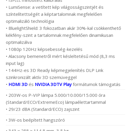
• ISFccc minősített kalibrálás
• LumiSense: a vetített kép világosságszintjét és
színtelítettségét a képtartalomnak megfelelően
optimalizáló technológia
• BluelightShield: 3 fokozatban akár 30%-kal csökkenthető
kékfény-szint a tartalomnak megfelelően dinamikusan
optimalizálva
• 1080p 120Hz képsebesség-kezelés
• Alacsony bemenetről mért késleltetésű mód (8,3 ms
input lag)
• 144Hz-es 3D Ready képmegjelenítés DLP Link
szinkronizált aktív 3D szemüveggel
•
HDMI 3D
és
NVIDIA 3DTV Play
formátumok támogatás
• 203W-os P-VIP lámpa 5.000/10.000/15.000 óra
(Standard/ECO/ExtremeEco) lámpaélettartammal
• 29/23 dBA (Standard/ECO) zajszint
• 3W-os beépített hangszóró
• 343 x 258 x 114,8 mm, 3,5 kg