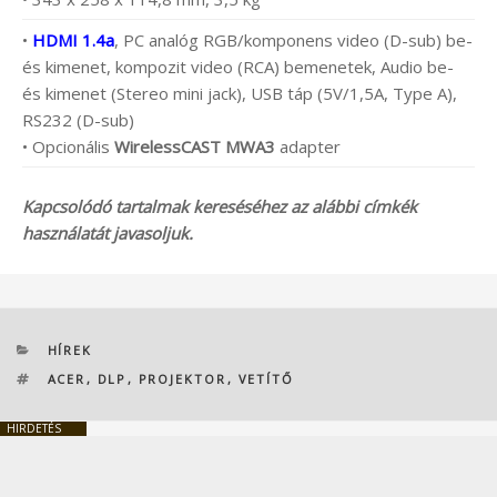
•
HDMI 1.4a
, PC analóg RGB/komponens video (D-sub) be-
és kimenet, kompozit video (RCA) bemenetek, Audio be-
és kimenet (Stereo mini jack), USB táp (5V/1,5A, Type A),
RS232 (D-sub)
• Opcionális
WirelessCAST MWA3
adapter
Kapcsolódó tartalmak kereséséhez az alábbi címkék
használatát javasoljuk.
KATEGÓRIÁK
HÍREK
CÍMKÉK
ACER
,
DLP
,
PROJEKTOR
,
VETÍTŐ
HIRDETÉS