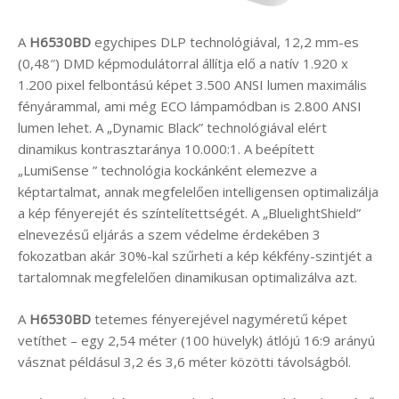
A
H6530BD
egychipes DLP technológiával, 12,2 mm-es
(0,48″) DMD képmodulátorral állítja elő a natív 1.920 x
1.200 pixel felbontású képet 3.500 ANSI lumen maximális
fényárammal, ami még ECO lámpamódban is 2.800 ANSI
lumen lehet. A „Dynamic Black” technológiával elért
dinamikus kontrasztaránya 10.000:1. A beépített
„LumiSense ” technológia kockánként elemezve a
képtartalmat, annak megfelelően intelligensen optimalizálja
a kép fényerejét és színtelítettségét. A „BluelightShield”
elnevezésű eljárás a szem védelme érdekében 3
fokozatban akár 30%-kal szűrheti a kép kékfény-szintjét a
tartalomnak megfelelően dinamikusan optimalizálva azt.
A
H6530BD
tetemes fényerejével nagyméretű képet
vetíthet – egy 2,54 méter (100 hüvelyk) átlójú 16:9 arányú
vásznat példásul 3,2 és 3,6 méter közötti távolságból.