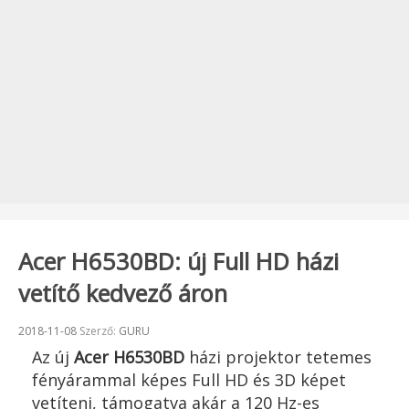
Acer H6530BD: új Full HD házi
vetítő kedvező áron
Beküldve:
2018-11-08
Szerző:
GURU
Az új
Acer
H6530BD
házi projektor tetemes
fényárammal képes Full HD és 3D képet
vetíteni, támogatva akár a 120 Hz-es