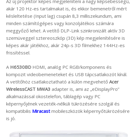
Az új projektor képes megjeleníteni a nagy képsebességű,
akár 120 Hz-es tartalmakat is, és ekkor bemenetről mért
késleltetése (Input lag) csupán 8,3 milliszekundum, ami
minden számítógépes vagy konzoljátékos számára
meggyőző lehet. A vetítő DLP-Link szinkronizált aktív 3D
szemüveggel sztereoszkóp (3D) kép megjelenítésére is
képes akár játékhoz, akár 24p-s 3D filmekhez 144Hz-es
frissítéssel.
A
H6530BD
HDMI, analóg PC RGB/komponens és
kompozit videobemeneteket és USB tápcsatlakozót kínál.
A vetítőhöz csatlakoztatható a külön megvehető
Acer
WirelessCAST MWA3
adapter is, ami az „eDisplayPro”
alkalmazással okostelefon, táblagép vagy PC
képernyőjének vezeték-nélküli tükrözésére szolgál és
kompatibilis
Miracast
mobileszközök képernyőtükrözésére
is jó.