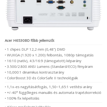
Acer H6530BD főbb jellemzői:
• 1 chipes DLP 12,2 mm (0,48”) DMD
• WUXGA (1.920 x 1.200) felbontás, 1080p támogatás
• 16:10 (natív), 4:3/16:9 (támogatott) képarány
• 3.500/2.800 ANSI Lumens (Standard/ECO) fényáram
• 10,000:1 dinamikus kontrasztarány
• ColorBoost 3D és ColorSafe II technológiák
• 1,1x-es nagyításátfogás, 1,50~1,65:1 vetítési arány
• +/-40° függőleges manuális és automata trapézkorrekció
• 100% fix képeltolás