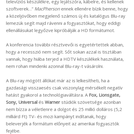
televíziós készülékre, egy lejátszóra, kábelre, és kellenek
szoftverek…”
MacPherson
ennek ellenére bízik benne, hogy
a közeljövőben megjelenő számos új és katalógus Blu-ray
lemezük segít majd rávenni a fogyasztókat, hogy eddigi
ellenállásukat legyőzve kipróbálják a HD formátumot.
A konferencia további résztvevői is egyetértettek abban,
hogy a recesszió nem segít. Sőt sokan azzal is tisztában
vannak, hogy hiába terjed a HDTV készülékek használata,
nem rohan mindenki azonnal Blu-ray-t vásárolni.
A Blu-ray mögött állókat már az is lelkesítheti, ha a
gazdasági visszaesés csak viszonylag mérsékelt negatív
hatást gyakorol a technológiaváltásra. A
Fox, Lionsgate,
Sony, Universal
és
Warner
stúdiók szövetsége azonban
nem bízza a véletlenre a dolgot és 25 millió dolláros (5,2
milliárd Ft) TV- és mozi kampányt indítanak, hogy
beleverjék a formátum előnyeit az amerikai fogyasztók
fejébe.