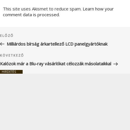
This site uses Akismet to reduce spam.
Learn how your
comment data is processed.
Bejegyzés
Korábbi
ELŐZŐ
navigáció
bejegyzés
Milliárdos bírság árkartellező LCD panelgyártóknak
Következő
KÖVETKEZŐ
bejegyzés
Kalózok már a Blu-ray vásárlókat célozzák másolataikkal
HIRDETÉS