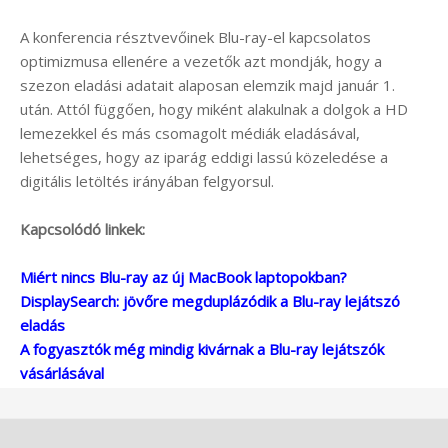
A konferencia résztvevőinek Blu-ray-el kapcsolatos
optimizmusa ellenére a vezetők azt mondják, hogy a
szezon eladási adatait alaposan elemzik majd január 1.
után. Attól függően, hogy miként alakulnak a dolgok a HD
lemezekkel és más csomagolt médiák eladásával,
lehetséges, hogy az iparág eddigi lassú közeledése a
digitális letöltés irányában felgyorsul.
Kapcsolódó linkek:
Miért nincs Blu-ray az új MacBook laptopokban?
DisplaySearch: jövőre megduplázódik a Blu-ray lejátszó
eladás
A fogyasztók még mindig kivárnak a Blu-ray lejátszók
vásárlásával