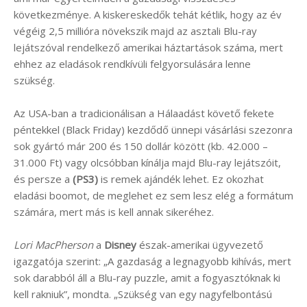
következménye. A kiskereskedők tehát kétlik, hogy az év
végéig 2,5 millióra növekszik majd az asztali Blu-ray
lejátszóval rendelkező amerikai háztartások száma, mert
ehhez az eladások rendkívüli felgyorsulására lenne
szükség.
Az USA-ban a tradicionálisan a Hálaadást követő fekete
péntekkel (Black Friday) kezdődő ünnepi vásárlási szezonra
sok gyártó már 200 és 150 dollár között (kb. 42.000 –
31.000 Ft) vagy olcsóbban kínálja majd Blu-ray lejátszóit,
és persze a
(PS3)
is remek ajándék lehet. Ez okozhat
eladási boomot, de meglehet ez sem lesz elég a formátum
számára, mert más is kell annak sikeréhez.
Lori MacPherson
a
Disney
észak-amerikai ügyvezető
igazgatója szerint: „A gazdaság a legnagyobb kihívás, mert
sok darabból áll a Blu-ray puzzle, amit a fogyasztóknak ki
kell rakniuk”, mondta. „Szükség van egy nagyfelbontású