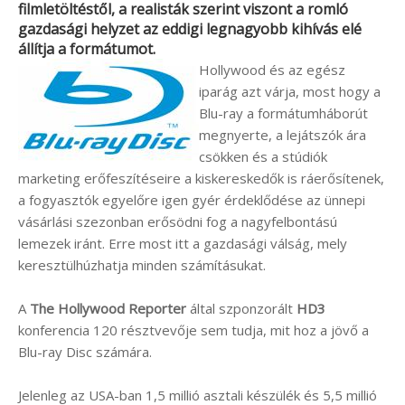
filmletöltéstől, a realisták szerint viszont a romló
gazdasági helyzet az eddigi legnagyobb kihívás elé
állítja a formátumot.
Hollywood és az egész
iparág azt várja, most hogy a
Blu-ray a formátumháborút
megnyerte, a lejátszók ára
csökken és a stúdiók
marketing erőfeszítéseire a kiskereskedők is ráerősítenek,
a fogyasztók egyelőre igen gyér érdeklődése az ünnepi
vásárlási szezonban erősödni fog a nagyfelbontású
lemezek iránt. Erre most itt a gazdasági válság, mely
keresztülhúzhatja minden számításukat.
A
The Hollywood Reporter
által szponzorált
HD3
konferencia 120 résztvevője sem tudja, mit hoz a jövő a
Blu-ray Disc számára.
Jelenleg az USA-ban 1,5 millió asztali készülék és 5,5 millió