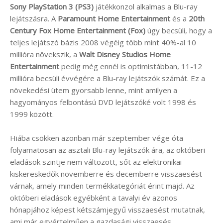
Sony PlayStation 3 (PS3)
játékkonzol alkalmas a Blu-ray
lejátszásra. A
Paramount Home Entertainment
és a
20th
Century Fox Home Entertainment (Fox)
úgy becsüli, hogy a
teljes lejátszó bázis 2008 végéig több mint 40%-al 10
millióra növekszik, a
Walt Disney Studios Home
Entertainment
pedig még ennél is optimistábban, 11-12
millióra becsüli évvégére a Blu-ray lejátszók számát. Ez a
növekedési ütem gyorsabb lenne, mint amilyen a
hagyományos felbontású DVD lejátszóké volt 1998 és
1999 között.
Hiába csökken azonban már szeptember vége óta
folyamatosan az asztali Blu-ray lejátszók ára, az októberi
eladások szintje nem változott, sőt az elektronikai
kiskereskedők novemberre és decemberre visszaesést
várnak, amely minden termékkategóriát érint majd. Az
októberi eladások egyébként a tavalyi év azonos
hónapjához képest kétszámjegyű visszaesést mutatnak,
ami már egyértelműen a gazdasági visszaesés