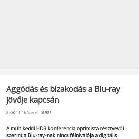
Aggódás és bizakodás a Blu-ray
jövője kapcsán
Beküldve:
2008-11-16
Szerző:
GURU
A múlt keddi
HD3
konferencia optimista résztvevői
szerint a Blu-ray-nek nincs félnivalója a digitális