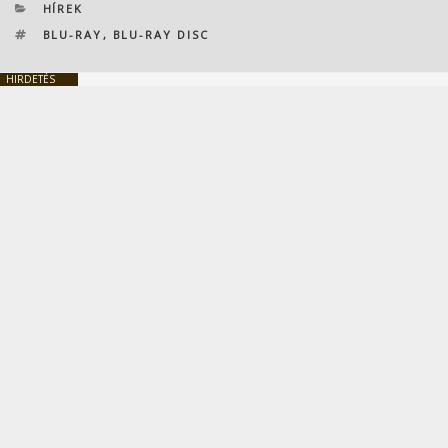
KATEGÓRIÁK
HÍREK
CÍMKÉK
BLU-RAY
,
BLU-RAY DISC
HIRDETÉS