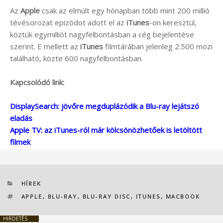
Az
Apple
csak az elmúlt egy hónapban több mint 200 millió
tévésorozat epizódot adott el az
iTunes
-on keresztül,
köztük egymilliót nagyfelbontásban a cég bejelentése
szerint. E mellett az
iTunes
filmtárában jelenleg 2.500 mozi
található, közte 600 nagyfelbontásban.
Kapcsolódó link:
DisplaySearch: jövőre megduplázódik a Blu-ray lejátszó
eladás
Apple TV: az iTunes-ról már kölcsönözhetőek is letöltött
filmek
KATEGÓRIÁK
HÍREK
CÍMKÉK
APPLE
,
BLU-RAY
,
BLU-RAY DISC
,
ITUNES
,
MACBOOK
HIRDETÉS