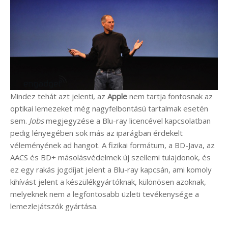
Mindez tehát azt jelenti, az
Apple
nem tartja fontosnak az
optikai lemezeket még nagyfelbontású tartalmak esetén
sem.
Jobs
megjegyzése a Blu-ray licencével kapcsolatban
pedig lényegében sok más az iparágban érdekelt
véleményének ad hangot. A fizikai formátum, a BD-Java, az
AACS és BD+ másolásvédelmek új szellemi tulajdonok, és
ez egy rakás jogdíjat jelent a Blu-ray kapcsán, ami komoly
kihívást jelent a készülékgyártóknak, különösen azoknak,
melyeknek nem a legfontosabb üzleti tevékenysége a
lemezlejátszók gyártása.