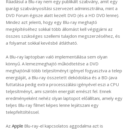
Ráadásul a Blu-ray nem egy publikált szabvány, amit egy
iparági szabványosítási szervezet adminisztrálna, mint a
DVD Forum égisze alatt kezelt DVD (és a HD DVD lenne).
Mindez azt jelenti, hogy egy Blu-ray meghajtó
megépítéséhez sokkal több állomást kell végigjárni az
összes szükséges szellemi tulajdon megszerzéséhez, és
a folyamat sokkal kevésbé átlátható.
A Blu-ray laptopban való implementálása sem olyan
könnyű. A lemezmeghajtó működtetése a DVD
meghajtónál több teljesítményt igényel fogyasztva a telep
energiáját, a Blu-ray összetett dekódolása és a BD-Java
futtatása pedig extra processzálási igényével eszi a CPU
teljesítményt, ami szintén energiát emészt fel. Ennek
eredményeként nehéz olyan laptopot előállítani, amely egy
teljes Blu-ray filmet képes lenne lejátszani egy
telepfeltöltéssel.
Az
Apple
Blu-ray-el kapcsolatos aggodalma azt is