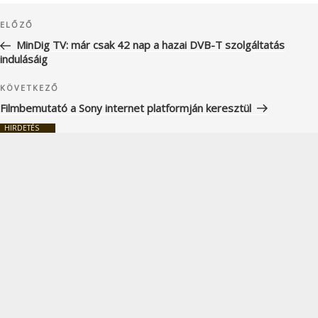
Bejegyzés
Korábbi
ELŐZŐ
navigáció
bejegyzés
MinDig TV: már csak 42 nap a hazai DVB-T szolgáltatás
indulásáig
Következő
KÖVETKEZŐ
bejegyzés
Filmbemutató a Sony internet platformján keresztül
HIRDETÉS