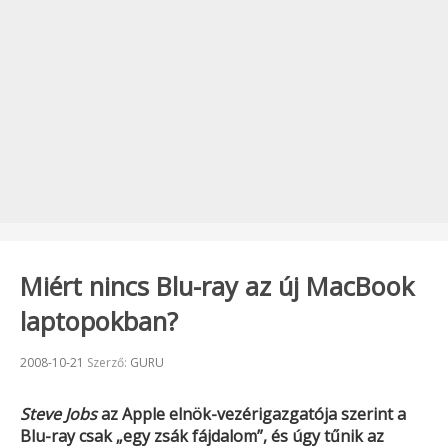
Miért nincs Blu-ray az új MacBook
laptopokban?
Beküldve:
2008-10-21
Szerző:
GURU
Steve Jobs
az
Apple
elnök-vezérigazgatója szerint a
Blu-ray csak „egy zsák fájdalom”, és úgy tűnik az