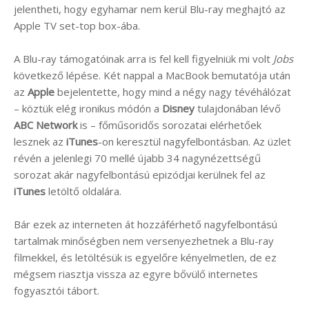
jelentheti, hogy egyhamar nem kerül Blu-ray meghajtó az
Apple TV set-top box-ába.
A Blu-ray támogatóinak arra is fel kell figyelniük mi volt
Jobs
következő lépése. Két nappal a MacBook bemutatója után
az
Apple
bejelentette, hogy mind a négy nagy tévéhálózat
– köztük elég ironikus módón a
Disney
tulajdonában lévő
ABC Network
is – főműsoridős sorozatai elérhetőek
lesznek az
iTunes
-on keresztül nagyfelbontásban. Az üzlet
révén a jelenlegi 70 mellé újabb 34 nagynézettségű
sorozat akár nagyfelbontású epizódjai kerülnek fel az
iTunes
letöltő oldalára.
Bár ezek az interneten át hozzáférhető nagyfelbontású
tartalmak minőségben nem versenyezhetnek a Blu-ray
filmekkel, és letöltésük is egyelőre kényelmetlen, de ez
mégsem riasztja vissza az egyre bővülő internetes
fogyasztói tábort.