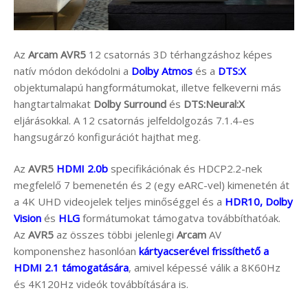
Az
Arcam AVR5
12 csatornás 3D térhangzáshoz képes
natív módon dekódolni a
Dolby Atmos
és a
DTS:X
objektumalapú hangformátumokat, illetve felkeverni más
hangtartalmakat
Dolby Surround
és
DTS:Neural:X
eljárásokkal. A 12 csatornás jelfeldolgozás 7.1.4-es
hangsugárzó konfigurációt hajthat meg.
Az
AVR5
HDMI 2.0b
specifikációnak és HDCP2.2-nek
megfelelő 7 bemenetén és 2 (egy eARC-vel) kimenetén át
a 4K UHD videojelek teljes minőséggel és a
HDR10, Dolby
Vision
és
HLG
formátumokat támogatva továbbíthatóak.
Az
AVR5
az összes többi jelenlegi
Arcam
AV
komponenshez hasonlóan
kártyacserével frissíthető a
HDMI 2.1 támogatására
, amivel képessé válik a 8K60Hz
és 4K120Hz videók továbbítására is.