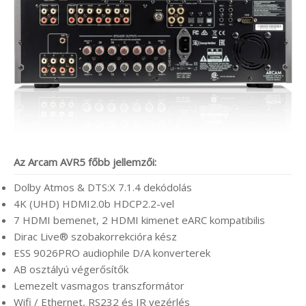
Az Arcam AVR5 főbb jellemzői:
Dolby Atmos & DTS:X 7.1.4 dekódolás
4K (UHD) HDMI2.0b HDCP2.2-vel
7 HDMI bemenet, 2 HDMI kimenet eARC kompatibilis
Dirac Live® szobakorrekcióra kész
ESS 9026PRO audiophile D/A konverterek
AB osztályú végerősítők
Lemezelt vasmagos transzformátor
Wifi / Ethernet, RS232 és IR vezérlés