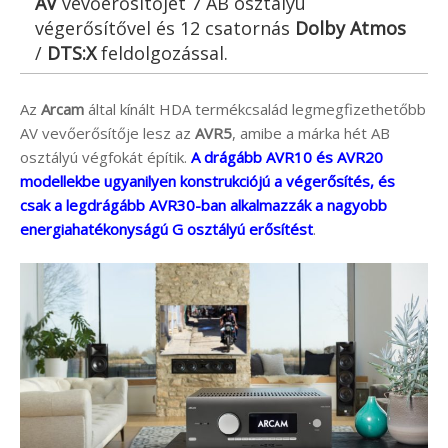
AV
vevőerősítőjét 7 AB osztályú
végerősítővel és 12 csatornás
Dolby Atmos
/
DTS:X
feldolgozással.
Az
Arcam
által kínált HDA termékcsalád legmegfizethetőbb
AV vevőerősítője lesz az
AVR5
, amibe a márka hét AB
osztályú végfokát építik.
A drágább AVR10 és AVR20
modellekbe ugyanilyen konstrukciójú a végerősítés, és
csak a legdrágább AVR30-ban alkalmazzák a nagyobb
energiahatékonyságú G osztályú erősítést
.