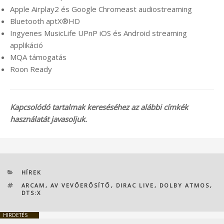
Apple Airplay2 és Google Chromeast audiostreaming
Bluetooth aptX®HD
Ingyenes MusicLife UPnP iOS és Android streaming
applikáció
MQA támogatás
Roon Ready
Kapcsolódó tartalmak kereséséhez az alábbi címkék
használatát javasoljuk.
KATEGÓRIÁK
HÍREK
CÍMKÉK
ARCAM
,
AV VEVŐERŐSÍTŐ
,
DIRAC LIVE
,
DOLBY ATMOS
,
DTS:X
HIRDETÉS