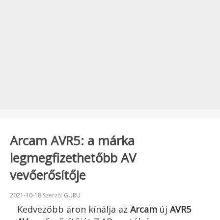
Arcam AVR5: a márka
legmegfizethetőbb AV
vevőerősítője
Beküldve:
2021-10-18
Szerző:
GURU
Kedvezőbb áron kínálja az
Arcam
új
AVR5