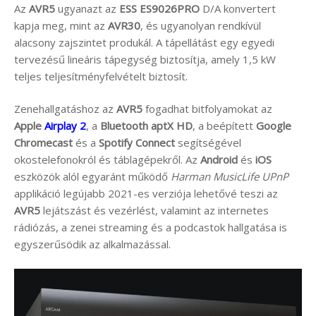
Az
AVR5
ugyanazt az
ESS ES9026PRO
D/A konvertert
kapja meg, mint az
AVR30
, és ugyanolyan rendkívül
alacsony zajszintet produkál. A tápellátást egy egyedi
tervezésű lineáris tápegység biztosítja, amely 1,5 kW
teljes teljesítményfelvételt biztosít.
Zenehallgatáshoz az
AVR5
fogadhat bitfolyamokat az
Apple
Airplay 2
, a
Bluetooth aptX HD
, a beépített
Google
Chromecast
és a
Spotify Connect
segítségével
okostelefonokról és táblagépekről. Az
Android
és
iOS
eszközök alól egyaránt működő
Harman MusicLife UPnP
applikáció legújabb 2021-es verziója lehetővé teszi az
AVR5
lejátszást és vezérlést, valamint az internetes
rádiózás, a zenei streaming és a podcastok hallgatása is
egyszerűsödik az alkalmazással.