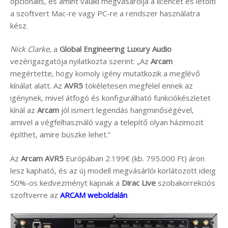
opcionális, és amint valaki megvásárolja a licencet és letölti
a szoftvert Mac-re vagy PC-re a rendszer használatra
kész.
Nick Clarke
, a
Global Engineering Luxury Audio
vezérigazgatója nyilatkozta szerint: „Az
Arcam
megértette, hogy komoly igény mutatkozik a meglévő
kínálat alatt. Az
AVR5
tökéletesen megfelel ennek az
igénynek, mivel átfogó és konfigurálható funkciókészletet
kínál az
Arcam
jól ismert legendás hangminőségével,
amivel a végfelhasználó vagy a telepítő olyan házimozit
építhet, amire büszke lehet.”
Az
Arcam AVR5
Európában 2.199€ (kb. 795.000 Ft) áron
lesz kapható, és az új modell megvásárlói korlátozott ideig
50%-os kedvezményt kapnak a
Dirac Live
szobakorrekciós
szoftverre az
ARCAM weboldalán
.