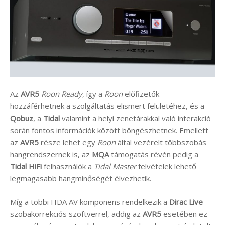
Az
AVR5
Roon Ready
, így a
Roon
előfizetők
hozzáférhetnek a szolgáltatás elismert felületéhez, és a
Qobuz
, a
Tidal
valamint a helyi zenetárakkal való interakció
során fontos információk között böngészhetnek. Emellett
az
AVR5
része lehet egy
Roon
által vezérelt többszobás
hangrendszernek is, az
MQA
támogatás révén pedig a
Tidal HiFi
felhasználók a
Tidal Master
felvételek lehető
legmagasabb hangminőségét élvezhetik.
Míg a többi HDA AV komponens rendelkezik a
Dirac Live
szobakorrekciós szoftverrel, addig az
AVR5
esetében ez