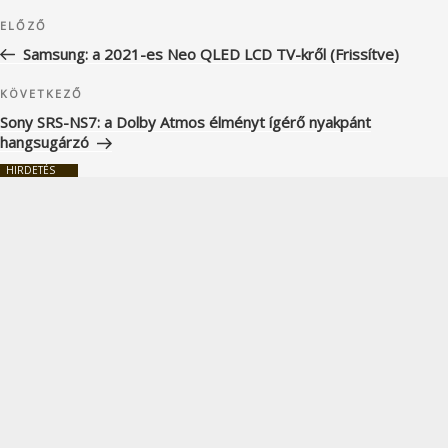
Bejegyzés
Korábbi
ELŐZŐ
navigáció
bejegyzés
Samsung: a 2021-es Neo QLED LCD TV-kről (Frissítve)
Következő
KÖVETKEZŐ
bejegyzés
Sony SRS-NS7: a Dolby Atmos élményt ígérő nyakpánt
hangsugárzó
HIRDETÉS