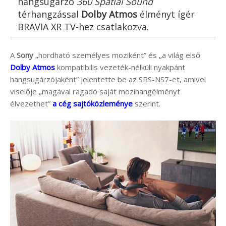
hangsugárzó
360 Spatial Sound
térhangzással
Dolby Atmos
élményt ígér
BRAVIA XR TV-hez csatlakozva.
A
Sony
„hordható személyes moziként” és „a világ első
Dolby Atmos
kompatibilis vezeték-nélküli nyakpánt
hangsugárzójaként” jelentette be az SRS-NS7-et, amivel
viselője „magával ragadó saját mozihangélményt
élvezethet”
a cég sajtóközleménye
szerint.