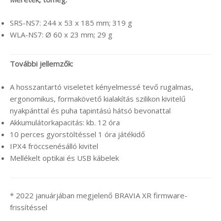
SRS-NS7: 244 x 53 x 185 mm; 319 g
WLA-NS7: Ø 60 x 23 mm; 29 g
További jellemzők:
A hosszantartó viseletet kényelmessé tevő rugalmas,
ergonomikus, formakövető kialakítás szilikon kivitelű
nyakpánttal és puha tapintású hátsó bevonattal
Akkumulátorkapacitás: kb. 12 óra
10 perces gyorstöltéssel 1 óra játékidő
IPX4 fröccsenésálló kivitel
Mellékelt optikai és USB kábelek
* 2022 januárjában megjelenő BRAVIA XR firmware-
frissítéssel