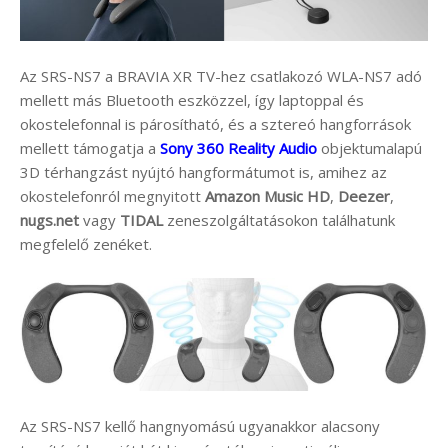
Az SRS-NS7 a BRAVIA XR TV-hez csatlakozó WLA-NS7 adó
mellett más Bluetooth eszközzel, így laptoppal és
okostelefonnal is párosítható, és a sztereó hangforrások
mellett támogatja a
Sony 360 Reality Audio
objektumalapú
3D térhangzást nyújtó hangformátumot is, amihez az
okostelefonról megnyitott
Amazon Music HD
,
Deezer
,
nugs.net
vagy
TIDAL
zeneszolgáltatásokon találhatunk
megfelelő zenéket.
Az SRS-NS7 kellő hangnyomású ugyanakkor alacsony