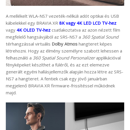
A mellékelt WLA-NS7 vezeték-nélküli adót optikai és USB
kábelekkel egy BRAVIA XR
8K vagy 4K LED LCD TV-hez
vagy
4K OLED TV-hez
csatlakoztatva az azon nézett film
megfelelő hangsávjából az SRS-NS7 a
360 Spatial Sound
térhangzással virtuális
Dolby Atmos
hangteret képes
létrehozni. Hogy az élmény személyre szabott lehessen a
felhasználó a
360 Spatial Sound Personalizer
applikációval
fényképeket készíthet a füléről, és az ezt elemezve
generált egyéni hallásjellemzők alapján hozza létre az SRS-
NS7 a hangteret. A fentiek csak egy jövő januárban
megjelenő BRAVIA XR firmware-frissítéssel működnek
majd.