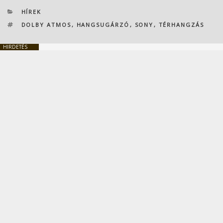
KATEGÓRIÁK
HÍREK
CÍMKÉK
DOLBY ATMOS
,
HANGSUGÁRZÓ
,
SONY
,
TÉRHANGZÁS
HIRDETÉS