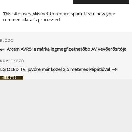
This site uses Akismet to reduce spam.
Learn how your
comment data is processed.
Bejegyzés
Korábbi
ELŐZŐ
navigáció
bejegyzés
Arcam AVR5: a márka legmegfizethetőbb AV vevőerősítője
Következő
KÖVETKEZŐ
bejegyzés
LG OLED TV: jövőre már közel 2,5 méteres képátlóval
HIRDETÉS