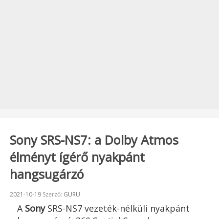
Sony SRS-NS7: a Dolby Atmos
élményt ígérő nyakpánt
hangsugárzó
Beküldve:
2021-10-19
Szerző:
GURU
A
Sony
SRS-NS7 vezeték-nélküli nyakpánt