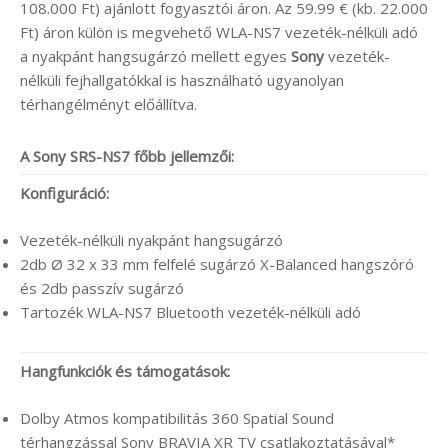
108.000 Ft) ajánlott fogyasztói áron. Az 59.99 € (kb. 22.000
Ft) áron külön is megvehető WLA-NS7 vezeték-nélküli adó
a nyakpánt hangsugárzó mellett egyes
Sony
vezeték-
nélküli fejhallgatókkal is használható ugyanolyan
térhangélményt előállítva.
A Sony SRS-NS7 főbb jellemzői:
Konfiguráció:
Vezeték-nélküli nyakpánt hangsugárzó
2db Ø 32 x 33 mm felfelé sugárzó X-Balanced hangszóró
és 2db passzív sugárzó
Tartozék WLA-NS7 Bluetooth vezeték-nélküli adó
Hangfunkciók és támogatások:
Dolby Atmos kompatibilitás 360 Spatial Sound
térhangzással Sony BRAVIA XR TV csatlakoztatásával*