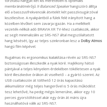
torzítású hangját két kis méretében is optimális
membránátmérőjű
X-Balanced Speaker
hangszóró állítja
elő a basszusfrekvenciák átvitelét két passzívsugárzóval
kiszélesítve. A nyakpántból a fülek felé irányított hang a
közelben lévőket sem zavarja igazán. Ha a mellékelt
vezeték-nélküli adó BRAVIA XR TV-khez csatlakozik, akkor
az segít minimalizálni az SRS-NS7 által megszólaltatott
hang késését, így az teljes szinkronban lesz a
Dolby Atmos
hangú film képével.
Rugalmas és ergonomikus kialakítása révén az SRS-NS7
biztonságosan illeszkedik a nyak köré. Hajlékony hátsó
pántjával a teljes kényelem érdekében tökéletesen a nyak
köré illeszkedve órákon át viselhető – a gyártó szerint. Az
USB csatlakozón át tölthető 12 órás kapacitású
akkumulátor még teljes hangerővel is 5 órás működést
tesz lehetővé, ha pedig mégis lemerülne, akkor egy 10
perces gyorstöltéssel akár egy órán át máris újra
használhatóvá válik az SRS-NS7.