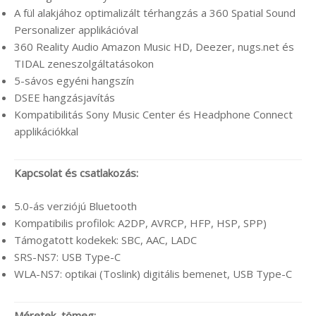
A fül alakjához optimalizált térhangzás a 360 Spatial Sound
Personalizer applikációval
360 Reality Audio Amazon Music HD, Deezer, nugs.net és
TIDAL zeneszolgáltatásokon
5-sávos egyéni hangszín
DSEE hangzásjavítás
Kompatibilitás Sony Music Center és Headphone Connect
applikációkkal
Kapcsolat és csatlakozás:
5.0-ás verziójú Bluetooth
Kompatibilis profilok: A2DP, AVRCP, HFP, HSP, SPP)
Támogatott kodekek: SBC, AAC, LADC
SRS-NS7: USB Type-C
WLA-NS7: optikai (Toslink) digitális bemenet, USB Type-C
Méretek, tömeg: