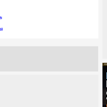
éi
ól
HI