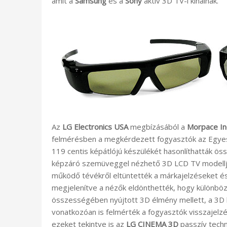
amit a
Samsung
és a
Sony
aktív 3D TV-i kínálnak.
Az
LG Electronics USA
megbízásából a
Morpace In
felmérésben a megkérdezett fogyasztók az Egyes
119 centis képátlójú készülékét hasonlíthatták ös
képzáró szemüveggel nézhető 3D LCD TV modelljei
működő tévékről eltüntették a márkajelzéseket é
megjelenítve a nézők eldönthették, hogy különböz
összességében nyújtott 3D élmény mellett, a 3D
vonatkozóan is felmérték a fogyasztók visszajelz
ezeket tekintve is az
LG CINEMA 3D
passzív techn