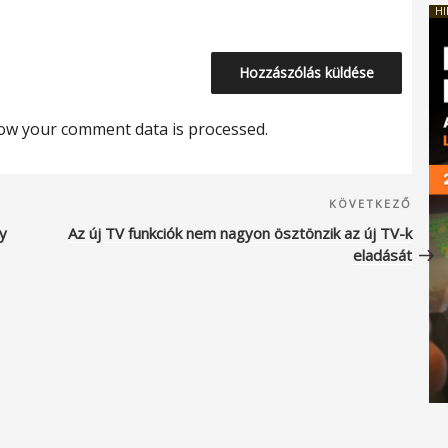
HI
ow your comment data is processed.
Köve
KÖVETKEZŐ
beje
ny
Az új TV funkciók nem nagyon ösztönzik az új TV-k
eladását