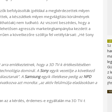
ők befolyásolták (például a megkérdezettek milyen
ttek, a készülékek milyen megvilágítási körülmények
áthatóak) nem tudható. Az viszont beszédes, hogy a
ehetősen agresszív marketingkampányba kezdett a
űen a következőre szólítja fel vetélytársait: „Hé Sony
L
Sz
ha
ma
le
 arra emlékeztetnek, hogy a 3D TV-k értékesítésében
G
 technológia dominál. A
Sony
egyik vezetője a következő
z 
választanak”. A
Samsung
egyik illetékese pedig az
NPD
G
hivatkozva azt mondta: „az aktív felülmúlja eladásokban a
(Fr
HI
n az a kérdés, érdemes-e egyáltalán ma 3D TV-t