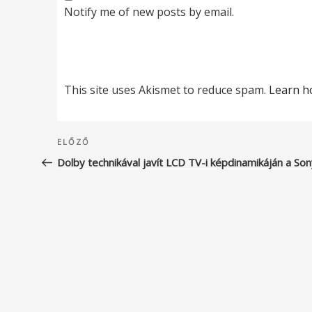
Notify me of new posts by email.
This site uses Akismet to reduce spam.
Learn h
Bejegyzés
Korábbi
ELŐZŐ
navigáció
bejegyzés
Dolby technikával javít LCD TV-i képdinamikáján a So