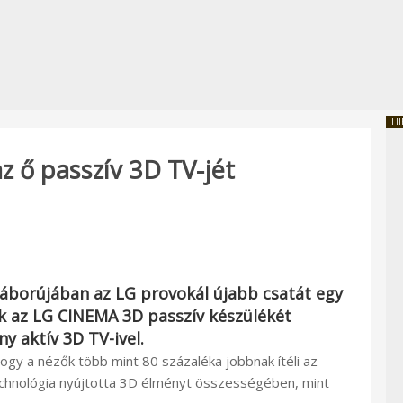
HI
az ő passzív 3D TV-jét
 háborújában az
LG
provokál újabb csatát egy
k az
LG CINEMA 3D
passzív készülékét
ny
aktív 3D TV-ivel.
ogy a nézők több mint 80 százaléka jobbnak ítéli az
technológia nyújtotta 3D élményt összességében, mint