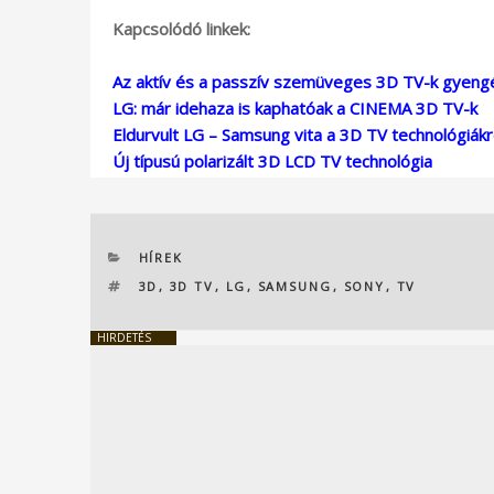
Kapcsolódó linkek:
Az aktív és a passzív szemüveges 3D TV-k gyeng
LG: már idehaza is kaphatóak a CINEMA 3D TV-k
Eldurvult LG – Samsung vita a 3D TV technológiákr
Új típusú polarizált 3D LCD TV technológia
KATEGÓRIÁK
HÍREK
CÍMKÉK
3D
,
3D TV
,
LG
,
SAMSUNG
,
SONY
,
TV
HIRDETÉS