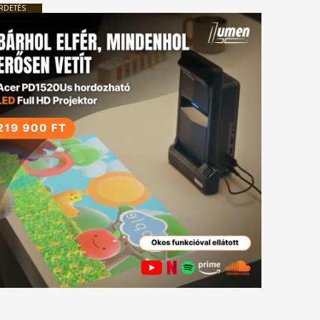
RDETÉS
tkező
gyzés