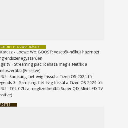
EGUTÓBBI HOZZÁSZÓLÁSOK
 Karesz
-
Loewe We. BOOST: vezeték-nélküli házimozi
ngrendszer egyszerűen
gis tv
-
Streaming piac: idehaza még a Netflix a
gnépszerűbb (Frissítve)
URU
-
Samsung: hét évig frissül a Tizen OS 2024-től
legends 3
-
Samsung: hét évig frissül a Tizen OS 2024-től
URU
-
TCL C7L: a megfizethetőbb Super QD-Mini LED TV
issítve)
RDETÉS