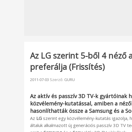
Az LG szerint 5-ből 4 néző 
preferálja (Frissítés)
Beküldve:
2011-07-03
Szerző:
GURU
Az aktív és passzív 3D TV-k gyártóinak
közvélemény-kutatással, amiben a néző
hasonlíthatták össze a
Samsung
és a
So
Az
LG
szerint egy közvélemény-kutatás igazolja, h
általuk alkalmazott új generációs passzív 3D TV 