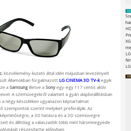
LE
So
ha
HD
Pr
XG
me
LG
fén
LG
c.
közvélemény-kutató által idén májusban levezényelt
HI
ült Államokban forgalmazott
LG CINEMA 3D TV-k
egyik
sze a
Samsung
illetve a
Sony
egy-egy 117 centis aktív
vel. A szemüvegekről valamint a gyári alapbeállításban
s a négy készüléken ugyanazon képtartalmat
ő szempontok szerint melyiket preferálják. Az
 képminőségre, a 3D hatásra és a 3D szemüvegre
éseit és állítólag a válaszadók több mint háromnegyede
ológiáját részesítette előnyben.