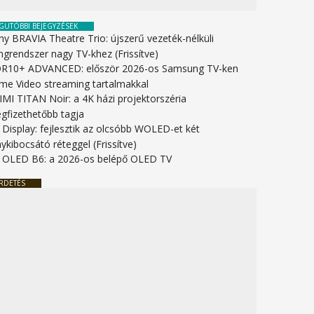
GUTÓBBI BEJEGYZÉSEK
ny BRAVIA Theatre Trio: újszerű vezeték-nélküli
ngrendszer nagy TV-khez (Frissítve)
R10+ ADVANCED: először 2026-os Samsung TV-ken
ime Video streaming tartalmakkal
IMI TITAN Noir: a 4K házi projektorszéria
gfizethetőbb tagja
 Display: fejlesztik az olcsóbb WOLED-et két
ykibocsátó réteggel (Frissítve)
 OLED B6: a 2026-os belépő OLED TV
RDETÉS