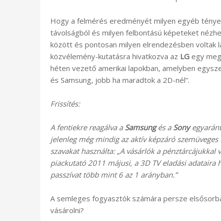
Hogy a felmérés eredményét milyen egyéb tényez
távolságból és milyen felbontású képeteket nézhe
között és pontosan milyen elrendezésben voltak l
közvélemény-kutatásra hivatkozva az
LG
egy megl
héten vezető amerikai lapokban, amelyben egyszer
és Samsung, jobb ha maradtok a 2D-nél”.
Frissítés:
A fentiekre reagálva a
Samsung
és a
Sony
egyaránt
jelenleg még mindig az aktív képzáró szemüveges
szavakat használta: „A vásárlók a pénztárcájukkal 
piackutató 2011 májusi, a 3D TV eladási adataira 
passzívat több mint 6 az 1 arányban.”
A semleges fogyasztók számára persze elsősorba
vásárolni?