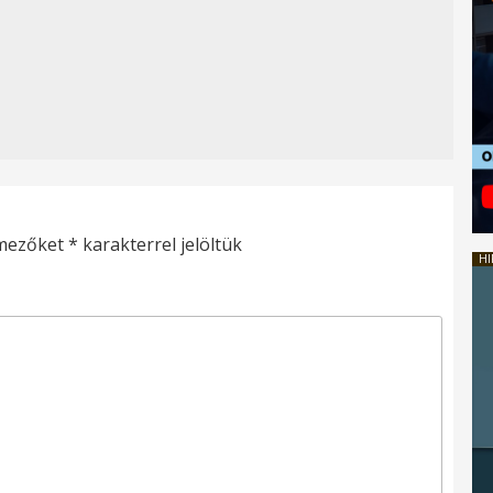
 mezőket
*
karakterrel jelöltük
HI