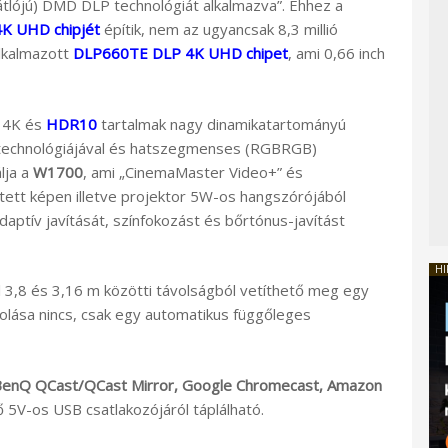
átlójú) DMD DLP technológiát alkalmazva”. Ehhez a
K UHD chipjét
építik, nem az ugyancsak 8,3 millió
lkalmazott
DLP660TE DLP 4K UHD chipet
, ami 0,66 inch
t 4K és
HDR10
tartalmak nagy dinamikatartományú
” technológiájával és hatszegmenses (RGBRGB)
lja a
W1700
, ami „CinemaMaster Video+” és
ített képen illetve projektor 5W-os hangszórójából
ptív javítását, színfokozást és bőrtónus-javítást
HI
 3,8 és 3,16 m közötti távolságból vetíthető meg egy
tolása nincs, csak egy automatikus függőleges
enQ QCast/QCast Mirror, Google Chromecast, Amazon
 5V-os USB csatlakozójáról táplálható.