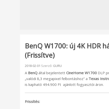
BenQ W1700: új 4K HDR ház
(Frissítve)
Beküldve:
2018-02-01
Szerző:
GURU
A
BenQ
által bejelentett
CineHome W1700
DLP pr
„valódi 8,3 megapixel felbontáshoz” a
Texas Inst
is kapható 494.900 Ft ajánlott fogyasztói áron.
Frissítés: