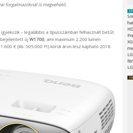
ai forgalmazóknál is megvehető.
LE
So
ha
HD
 igyekszik – legalábbis a típusszámban felhasznált betűt
Pr
bejelentett új
W1700
, ami maximum 2.200 lumen
XG
.600 € (kb. 505.000 Ft) körüli áron lesz kapható 2018
me
LG
fén
LG
HI