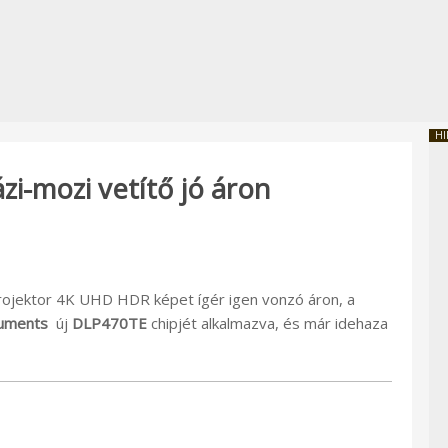
HI
i-mozi vetítő jó áron
ojektor 4K UHD HDR képet ígér igen vonzó áron, a
ruments
új
DLP470TE
chipjét alkalmazva, és már idehaza