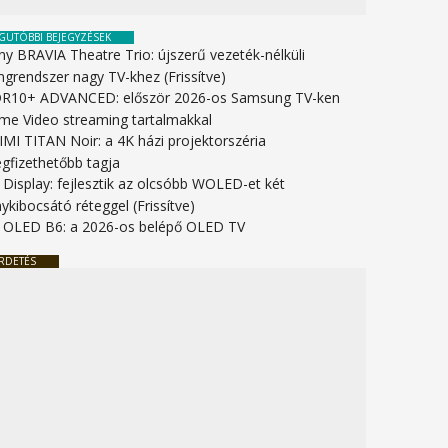
GUTÓBBI BEJEGYZÉSEK
ny BRAVIA Theatre Trio: újszerű vezeték-nélküli
ngrendszer nagy TV-khez (Frissítve)
R10+ ADVANCED: először 2026-os Samsung TV-ken
ime Video streaming tartalmakkal
IMI TITAN Noir: a 4K házi projektorszéria
gfizethetőbb tagja
 Display: fejlesztik az olcsóbb WOLED-et két
ykibocsátó réteggel (Frissítve)
 OLED B6: a 2026-os belépő OLED TV
RDETÉS