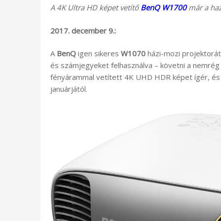
A 4K Ultra HD képet vetítő
BenQ W1700
már a haz
2017. december 9.:
A
BenQ
igen sikeres
W1070
házi-mozi projektorát
és számjegyeket felhasználva – követni a nemrég 
fényárammal vetített 4K UHD HDR képet ígér, és 1
januárjától.