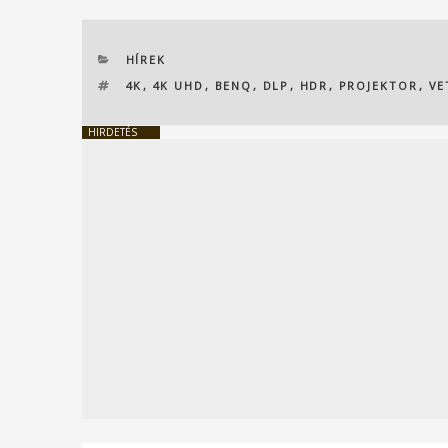
KATEGÓRIÁK
HÍREK
CÍMKÉK
4K
,
4K UHD
,
BENQ
,
DLP
,
HDR
,
PROJEKTOR
,
VE
HIRDETÉS