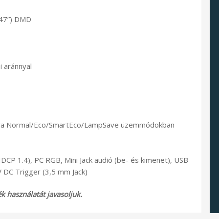
,47”) DMD
i aránnyal
 óra Normal/Eco/SmartEco/LampSave üzemmódokban
DCP 1.4), PC RGB, Mini Jack audió (be- és kimenet), USB
V DC Trigger (3,5 mm Jack)
 használatát javasoljuk.