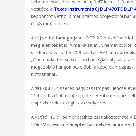
felbontáshoz „forradalmian új 0,47 inch (11,9 mm 
vetítőbe a
Texas Instruments új DLP470TE DLP 4
képpontot vetítő, s már számos projektorokban a
(16,8 mm) méretű.
Az új vetítő támogatja a HDCP 2.2 másolásvédet
megjelenítését is. A márka saját „CinematicColor
színkerekével a Rec.709 színtér 96%-át reproduká
„CinemaMaster Audio+” technológiákkal javít a vet
megszólaló hangon. Az előbbi a képélek mozgás-ada
biztosítanak.
A
W1700
1,2-szeres nagyításátfogású lencséjével
254 centis (100 inch) kép, de a vetítőnek lencseel
trapézkorrekció segíti az elhelyezést.
A vetítő HDMI bemeneteihez csatlakoztatható a
B
Fire TV
streaming adapter bármelyike, ami a vetítő