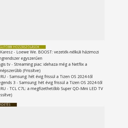
EGUTÓBBI HOZZÁSZÓLÁSOK
 Karesz
-
Loewe We. BOOST: vezeték-nélküli házimozi
ngrendszer egyszerűen
gis tv
-
Streaming piac: idehaza még a Netflix a
gnépszerűbb (Frissítve)
URU
-
Samsung: hét évig frissül a Tizen OS 2024-től
legends 3
-
Samsung: hét évig frissül a Tizen OS 2024-től
URU
-
TCL C7L: a megfizethetőbb Super QD-Mini LED TV
issítve)
RDETÉS