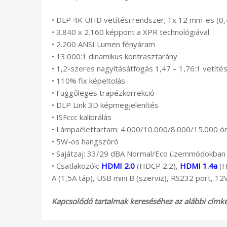
• DLP 4K UHD vetítési rendszer; 1x 12 mm-es (0
• 3.840 x 2.160 képpont a XPR technológiával
• 2.200 ANSI Lumen fényáram
• 13.000:1 dinamikus kontrasztarány
• 1,2-szeres nagyításátfogás 1,47 – 1,76:1 vetítés
• 110% fix képeltolás
• Függőleges trapézkorrekció
• DLP Link 3D képmegjelenítés
• ISFccc kalibrálás
• Lámpaélettartam: 4.000/10.000/8.000/15.000
• 5W-os hangszóró
• Sajátzaj: 33/29 dBA Normal/Eco üzemmódokban
• Csatlakozók:
HDMI 2.0
(HDCP 2.2),
HDMI 1.4a
(H
A (1,5A táp), USB mini B (szerviz), RS232 port, 12
Kapcsolódó tartalmak kereséséhez az alábbi címkék