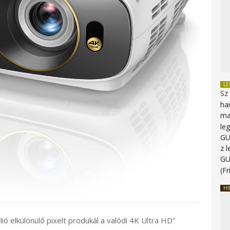
L
Sz
ha
ma
le
G
z 
G
(Fr
HI
ió elkülönülő pixelt produkál a valódi 4K Ultra HD”