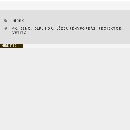
KATEGÓRIÁK
HÍREK
CÍMKÉK
4K
,
BENQ
,
DLP
,
HDR
,
LÉZER FÉNYFORRÁS
,
PROJEKTOR
,
VETÍTŐ
HIRDETÉS