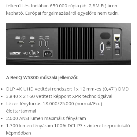
felkerült és Indiában 650.000 rúpia (kb. 2,8M Ft) áron
kapható. Európai forgalmazásáról egyelőre nem tudni.
A BenQ W5800 műszaki jellemzői:
DLP 4K UHD vetítési rendszer; 1x 12 mm-es (0,47”) DMD
3.840 x 2.160 vetített képpont XPR technológiával
Lézer fényforrás 18.000/25.000 (normál/Eco)
élettartammal
2.600 ANSI lumen maximális fényáram
1.700 lumen fényáram 100% DCI-P3 színteret reprodukáló
képmódban