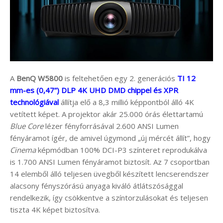
A
BenQ W5800
is feltehetően egy 2. generációs
TI 12
mm-es (0,47”) DLP 4K UHD DMD chippel és XPR
technológiával
állítja elő a 8,3 millió képpontból álló 4K
vetített képet. A projektor akár 25.000 órás élettartamú
Blue Core
lézer fényforrásával 2.600 ANSI Lumen
fényáramot ígér, de amivel úgymond „új mércét állít”, hogy
Cinema
képmódban 100% DCI-P3 színteret reprodukálva
is 1.700 ANSI Lumen fényáramot biztosít. Az 7 csoportban
14 elemből álló teljesen üvegből készített lencserendszer
alacsony fényszórású anyaga kiváló átlátszósággal
rendelkezik, így csökkentve a színtorzulásokat és teljesen
tiszta 4K képet biztosítva.