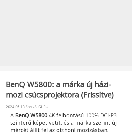
BenQ W5800: a márka új házi-
mozi csúcsprojektora (Frissítve)
Beküldve:
2024-05-13
Szerző:
GURU
A
BenQ W5800
4K felbontású 100% DCI-P3
színterű képet vetít, és a márka szerint új
mércét állít fel az otthoni mozizásban.