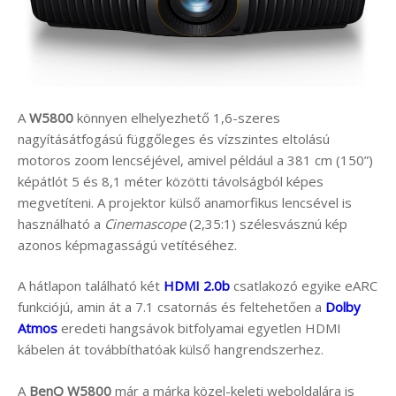
A
W5800
könnyen elhelyezhető 1,6-szeres
nagyításátfogású függőleges és vízszintes eltolású
motoros zoom lencséjével, amivel például a 381 cm (150”)
képátlót 5 és 8,1 méter közötti távolságból képes
megvetíteni. A projektor külső anamorfikus lencsével is
használható a
Cinemascope
(2,35:1) szélesvásznú kép
azonos képmagasságú vetítéséhez.
A hátlapon található két
HDMI 2.0b
csatlakozó egyike eARC
funkciójú, amin át a 7.1 csatornás és feltehetően a
Dolby
Atmos
eredeti hangsávok bitfolyamai egyetlen HDMI
kábelen át továbbíthatóak külső hangrendszerhez.
A
BenQ W5800
már a márka közel-keleti weboldalára is