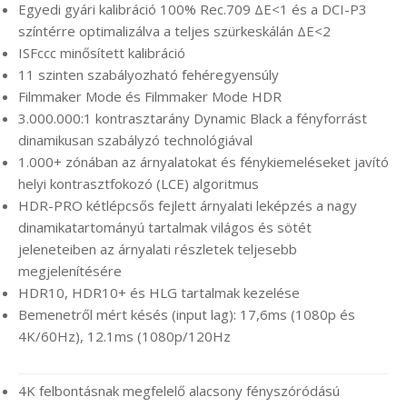
Egyedi gyári kalibráció 100% Rec.709 ΔE<1 és a DCI-P3
színtérre optimalizálva a teljes szürkeskálán ΔE<2
ISFccc minősített kalibráció
11 szinten szabályozható fehéregyensúly
Filmmaker Mode és Filmmaker Mode HDR
3.000.000:1 kontrasztarány Dynamic Black a fényforrást
dinamikusan szabályzó technológiával
1.000+ zónában az árnyalatokat és fénykiemeléseket javító
helyi kontrasztfokozó (LCE) algoritmus
HDR-PRO kétlépcsős fejlett árnyalati leképzés a nagy
dinamikatartományú tartalmak világos és sötét
jeleneteiben az árnyalati részletek teljesebb
megjelenítésére
HDR10, HDR10+ és HLG tartalmak kezelése
Bemenetről mért késés (input lag): 17,6ms (1080p és
4K/60Hz), 12.1ms (1080p/120Hz
4K felbontásnak megfelelő alacsony fényszóródású