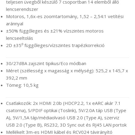
teljesen üvegből készülő 7 csoportban 14 elemből álló
lencserendszer
Motoros, 1,6x-es zoomtartomány, 1,52 – 2,54:1 vetítési
aránnyal
±50% függőleges és ±21% vízszintes motoros
lencseeltolás
2D ±35⁰ függőleges/vízszintes trapézkorrekció
30/27dBA zajszint tipikus/Eco módban
Méret (szélesség x magasság x mélység): 525,2 x 145,7 x
392,2 mm
Tömeg: 10,5 kg
Csatlakozók: 2x HDMI 2.0b (HDCP2.2, 1x eARC akár 7.1
csatorna), S/PDIF optikai (Toslink), 5V/2.0A táp USB (Type
A), 5V/1,5A táp/médiaolvasó USB 2.0 (Type A), szerviz
USB 2.0 (Type B), RS232, 3D Sync out és RJ45 LAN portok
Mellékelt 3m-es HDMI kábel és RCV024 távirányító