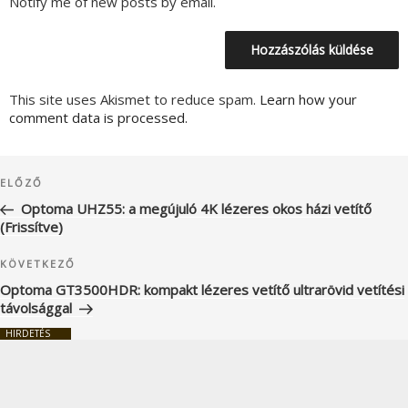
Notify me of new posts by email.
This site uses Akismet to reduce spam.
Learn how your
comment data is processed.
Bejegyzés
Korábbi
ELŐZŐ
navigáció
bejegyzés
Optoma UHZ55: a megújuló 4K lézeres okos házi vetítő
(Frissítve)
Következő
KÖVETKEZŐ
bejegyzés
Optoma GT3500HDR: kompakt lézeres vetítő ultrarövid vetítési
távolsággal
HIRDETÉS