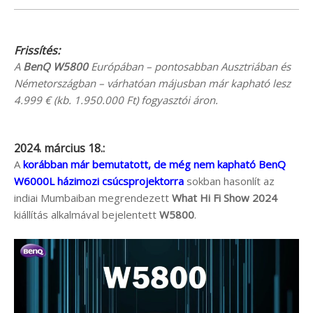
Frissítés:
A
BenQ W5800
Európában – pontosabban Ausztriában és
Németországban – várhatóan májusban már kapható lesz
4.999 € (kb. 1.950.000 Ft) fogyasztói áron.
2024. március 18.:
A
korábban már bemutatott, de még nem kapható BenQ
W6000L házimozi csúcsprojektorra
sokban hasonlít az
indiai Mumbaiban megrendezett
What Hi Fi Show 2024
kiállítás alkalmával bejelentett
W5800
.