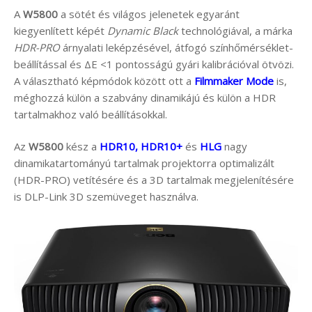
A
W5800
a sötét és világos jelenetek egyaránt
kiegyenlített képét
Dynamic Black
technológiával, a márka
HDR-PRO
árnyalati leképzésével, átfogó színhőmérséklet-
beállítással és ΔE <1 pontosságú gyári kalibrációval ötvözi.
A választható képmódok között ott a
Filmmaker Mode
is,
méghozzá külön a szabvány dinamikájú és külön a HDR
tartalmakhoz való beállításokkal.
Az
W5800
kész a
HDR10, HDR10+
és
HLG
nagy
dinamikatartományú tartalmak projektorra optimalizált
(HDR-PRO) vetítésére és a 3D tartalmak megjelenítésére
is DLP-Link 3D szemüveget használva.