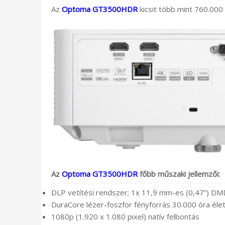
Az
Optoma GT3500HDR
kicsit több mint 760.000
Az
Optoma GT3500HDR
főbb műszaki jellemzői:
DLP vetítési rendszer; 1x 11,9 mm-es (0,47”) DM
DuraCore lézer-foszfor fényforrás 30.000 óra éle
1080p (1.920 x 1.080 pixel) natív felbontás