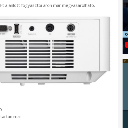
 Ft ajánlott fogyasztói áron már megvásárolható.
HI
D
ttartammal