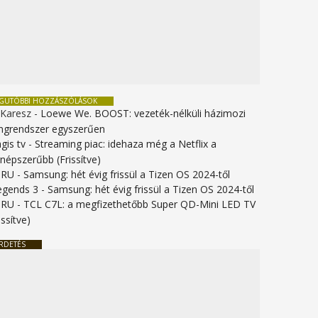
EGUTÓBBI HOZZÁSZÓLÁSOK
 Karesz
-
Loewe We. BOOST: vezeték-nélküli házimozi
ngrendszer egyszerűen
gis tv
-
Streaming piac: idehaza még a Netflix a
gnépszerűbb (Frissítve)
URU
-
Samsung: hét évig frissül a Tizen OS 2024-től
legends 3
-
Samsung: hét évig frissül a Tizen OS 2024-től
URU
-
TCL C7L: a megfizethetőbb Super QD-Mini LED TV
issítve)
RDETÉS