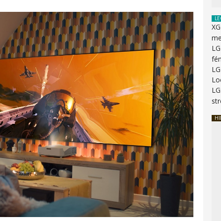
LE
XG
me
LG
fé
LG
Lo
LG
st
HI