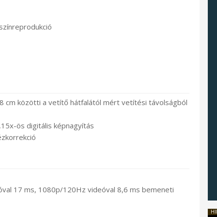
színreprodukció
cm közötti a vetítő hátfalától mért vetítési távolságból
15x-ös digitális képnagyítás
ézkorrekció
al 17 ms, 1080p/120Hz videóval 8,6 ms bemeneti
HI