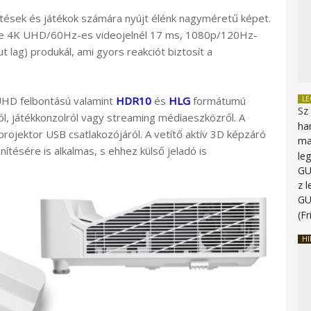
tések és játékok számára nyújt élénk nagyméretű képet.
ége 4K UHD/60Hz-es videojelnél 17 ms, 1080p/120Hz-
 lag) produkál, ami gyors reakciót biztosít a
HD felbontású valamint
HDR10
és
HLG
formátumú
L
Sz
ról, játékkonzolról vagy streaming médiaeszközről. A
ha
rojektor USB csatlakozójáról. A vetítő aktív 3D képzáró
ma
ésére is alkalmas, s ehhez külső jeladó is
le
G
z 
G
(Fr
HI