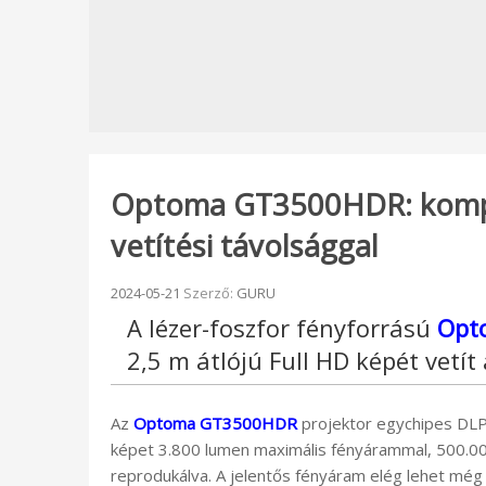
Optoma GT3500HDR: kompak
vetítési távolsággal
Beküldve:
2024-05-21
Szerző:
GURU
A lézer-foszfor fényforrású
Opt
2,5 m átlójú Full HD képét vetí
Az
Optoma GT3500HDR
projektor egychipes DLP t
képet 3.800 lumen maximális fényárammal, 500.000
reprodukálva. A jelentős fényáram elég lehet még n