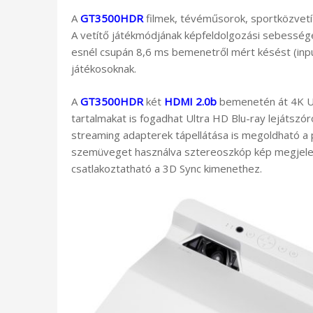
A
GT3500HDR
filmek, tévéműsorok, sportközvetí
A vetítő játékmódjának képfeldolgozási sebess
esnél csupán 8,6 ms bemenetről mért késést (input
játékosoknak.
A
GT3500HDR
két
HDMI 2.0b
bemenetén át 4K U
tartalmakat is fogadhat Ultra HD Blu-ray lejátszó
streaming adapterek tápellátása is megoldható a p
szemüveget használva sztereoszkóp kép megjelenít
csatlakoztatható a 3D Sync kimenethez.