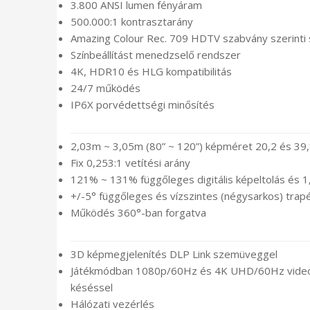
3.800 ANSI lumen fényáram
500.000:1 kontrasztarány
Amazing Colour Rec. 709 HDTV szabvány szerinti 
Színbeállítást menedzselő rendszer
4K, HDR10 és HLG kompatibilitás
24/7 működés
IP6X porvédettségi minősítés
2,03m ~ 3,05m (80” ~ 120”) képméret 20,2 és 39,8 
Fix 0,253:1 vetítési arány
121% ~ 131% függőleges digitális képeltolás és 1,
+/-5° függőleges és vízszintes (négysarkos) trap
Működés 360°-ban forgatva
3D képmegjelenítés DLP Link szemüveggel
Játékmódban 1080p/60Hz és 4K UHD/60Hz videóv
késéssel
Hálózati vezérlés