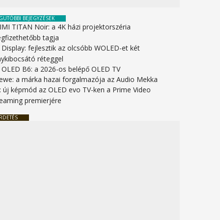
GUTÓBBI BEJEGYZÉSEK
IMI TITAN Noir: a 4K házi projektorszéria
gfizethetőbb tagja
 Display: fejlesztik az olcsóbb WOLED-et két
nykibocsátó réteggel
 OLED B6: a 2026-os belépő OLED TV
ewe: a márka hazai forgalmazója az Audio Mekka
: új képmód az OLED evo TV-ken a Prime Video
reaming premierjére
RDETÉS