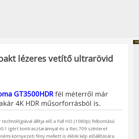
HI
t lézeres vetítő ultrarövid
oma GT3500HDR
fél méterről már
t akár 4K HDR műsorforrásból is.
echnológiával állítja elő a Full HD (1080p) felbontású
:1 ígért kontrasztaránnyal és a Rec.709 színteret
émi környezeti fény mellett is élénk kép előállítására.