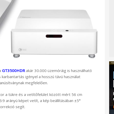
HI
 a
GT3500HDR
akár 30.000 üzemóráig is használható
 karbantartás igényel a hosszú távú használat
tanúsítványnak megfelelően.
tor a tükre és a vetítőfelület között mért 56 cm
:9 arányú képet vetít, a kép beállításában ±5°
orrekció segít.