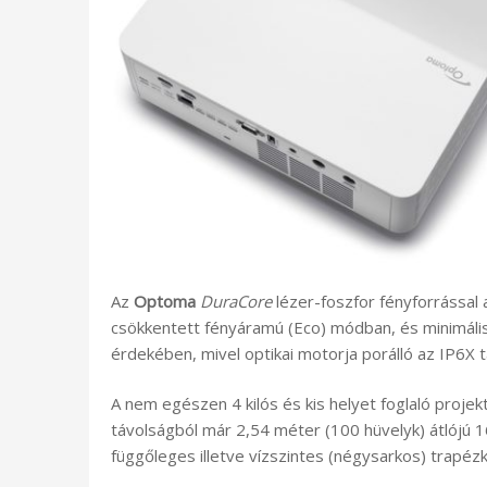
Az
Optoma
DuraCore
lézer-foszfor fényforrással
csökkentett fényáramú (Eco) módban, és minimális
érdekében, mivel optikai motorja porálló az IP6X 
A nem egészen 4 kilós és kis helyet foglaló projek
távolságból már 2,54 méter (100 hüvelyk) átlójú 16
függőleges illetve vízszintes (négysarkos) trapézk