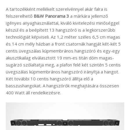
A tartozékként mellékelt szerelvénnyel akár falra is
felszerelhető
B&W Panorama 3
a márkára jellemző
igényes anyaghasználattal, kiváló kivitelezési minőséggel
készül és a beépített 13 hangszóró is a legkorszerűbb
technológiát képviseli. Az 1,2 méter széles 6,5 cm magas
és 14 cm mély házban a front csatornák hangját két-két 5
centis üvegszálas kúpmembrános hangszóró és egy-egy
akusztikailag elválasztott 19 mm-es titán dóm magas-
sugárzó szólaltatja meg, a plafon felé két szintén 5 centis
üvegszálas kúpmembrános hangszóró irányítja a hangot.
Két további 10 centis hangszóró állítja elő a
basszushangokat. A hangszórók meghajtására összesen
400 Watt áll rendelkezésre.