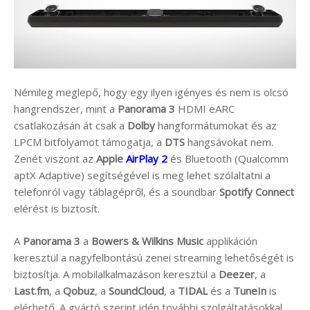
Némileg meglepő, hogy egy ilyen igényes és nem is olcsó
hangrendszer, mint a
Panorama 3
HDMI eARC
csatlakozásán át csak a
Dolby
hangformátumokat és az
LPCM bitfolyamot támogatja, a
DTS
hangsávokat nem.
Zenét viszont az
Apple
AirPlay 2
és Bluetooth (Qualcomm
aptX Adaptive) segítségével is meg lehet szólaltatni a
telefonról vagy táblagépről, és a soundbar
Spotify Connect
elérést is biztosít.
A
Panorama 3
a
Bowers & Wilkins Music
applikáción
keresztül a nagyfelbontású zenei streaming lehetőségét is
biztosítja. A mobilalkalmazáson keresztül a
Deezer
, a
Last.fm
, a
Qobuz
, a
SoundCloud
, a
TIDAL
és a
TuneIn
is
elérhető. A gyártó szerint idén további szolgáltatásokkal