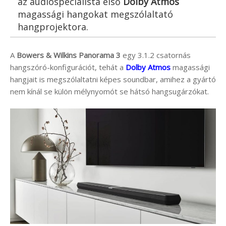
az audiospecialista első
Dolby Atmos
magassági hangokat megszólaltató
hangprojektora.
A
Bowers & Wilkins Panorama 3
egy 3.1.2 csatornás
hangszóró-konfigurációt, tehát a
Dolby Atmos
magassági
hangjait is megszólaltatni képes soundbar, amihez a gyártó
nem kínál se külön mélynyomót se hátsó hangsugárzókat.