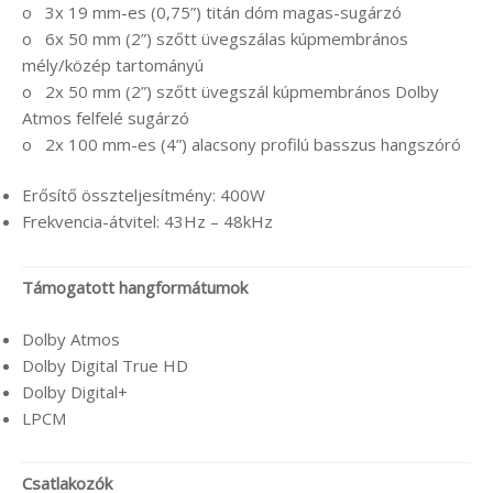
o 3x 19 mm-es (0,75”) titán dóm magas-sugárzó
o 6x 50 mm (2”) szőtt üvegszálas kúpmembrános
mély/közép tartományú
o 2x 50 mm (2”) szőtt üvegszál kúpmembrános Dolby
Atmos felfelé sugárzó
o 2x 100 mm-es (4”) alacsony profilú basszus hangszóró
Erősítő összteljesítmény: 400W
Frekvencia-átvitel: 43Hz – 48kHz
Támogatott hangformátumok
Dolby Atmos
Dolby Digital True HD
Dolby Digital+
LPCM
Csatlakozók