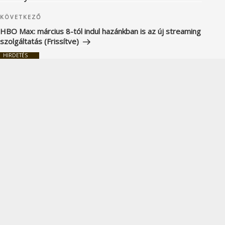
Következő
KÖVETKEZŐ
bejegyzés
HBO Max: március 8-tól indul hazánkban is az új streaming
szolgáltatás (Frissítve)
HIRDETÉS