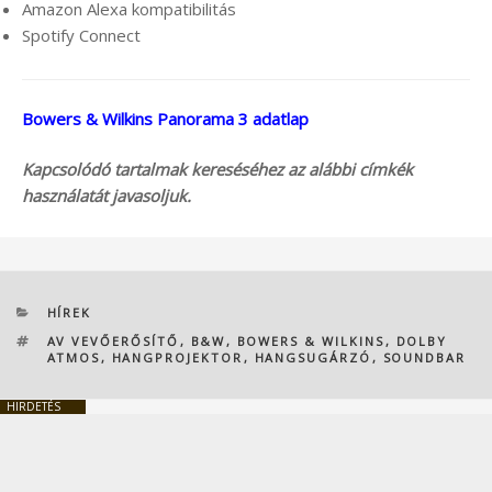
Amazon Alexa kompatibilitás
Spotify Connect
Bowers & Wilkins Panorama 3 adatlap
Kapcsolódó tartalmak kereséséhez az alábbi címkék
használatát javasoljuk.
KATEGÓRIÁK
HÍREK
CÍMKÉK
AV VEVŐERŐSÍTŐ
,
B&W
,
BOWERS & WILKINS
,
DOLBY
ATMOS
,
HANGPROJEKTOR
,
HANGSUGÁRZÓ
,
SOUNDBAR
HIRDETÉS