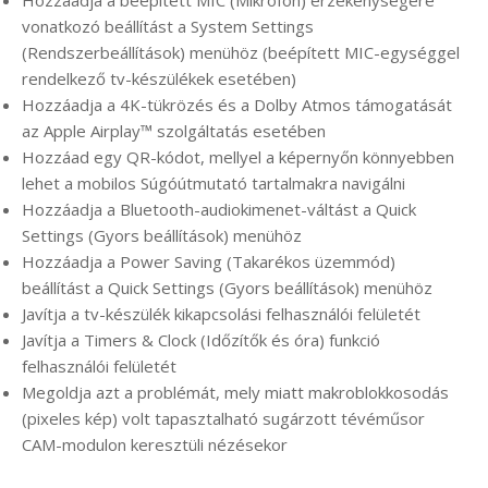
Hozzáadja a beépített MIC (Mikrofon) érzékenységére
vonatkozó beállítást a System Settings
(Rendszerbeállítások) menühöz (beépített MIC-egységgel
rendelkező tv-készülékek esetében)
Hozzáadja a 4K-tükrözés és a Dolby Atmos támogatását
az Apple Airplay™ szolgáltatás esetében
Hozzáad egy QR-kódot, mellyel a képernyőn könnyebben
lehet a mobilos Súgóútmutató tartalmakra navigálni
Hozzáadja a Bluetooth-audiokimenet-váltást a Quick
Settings (Gyors beállítások) menühöz
Hozzáadja a Power Saving (Takarékos üzemmód)
beállítást a Quick Settings (Gyors beállítások) menühöz
Javítja a tv-készülék kikapcsolási felhasználói felületét
Javítja a Timers & Clock (Időzítők és óra) funkció
felhasználói felületét
Megoldja azt a problémát, mely miatt makroblokkosodás
(pixeles kép) volt tapasztalható sugárzott tévéműsor
CAM-modulon keresztüli nézésekor