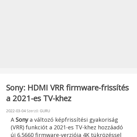
Sony: HDMI VRR firmware-frissítés
a 2021-es TV-khez
Beküldve:
2022-03-04
Szerző:
GURU
A
Sony
a változó képfrissítési gyakoriság
(VRR) funkciót a 2021-es TV-khez hozzáadó
új 6.5660 firmware-verziója 4K tükrözéssel