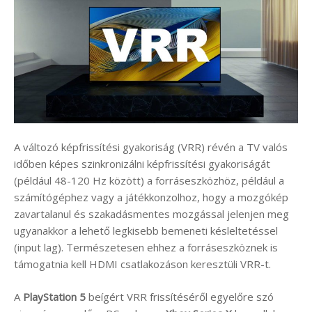
A változó képfrissítési gyakoriság (VRR) révén a TV valós
időben képes szinkronizálni képfrissítési gyakoriságát
(például 48-120 Hz között) a forráseszközhöz, például a
számítógéphez vagy a játékkonzolhoz, hogy a mozgókép
zavartalanul és szakadásmentes mozgással jelenjen meg
ugyanakkor a lehető legkisebb bemeneti késleltetéssel
(input lag). Természetesen ehhez a forráseszköznek is
támogatnia kell HDMI csatlakozáson keresztüli VRR-t.
A
PlayStation 5
beígért VRR frissítéséről egyelőre szó