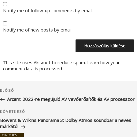
Notify me of follow-up comments by email.
Notify me of new posts by email.
This site uses Akismet to reduce spam.
Learn how your
comment data is processed.
Bejegyzés
Korábbi
ELŐZŐ
navigáció
bejegyzés
Arcam: 2022-re megújuló AV vevőerősítők és AV processzor
Következő
KÖVETKEZŐ
bejegyzés
Bowers & Wilkins Panorama 3: Dolby Atmos soundbar a neves
márkától
HIRDETÉS