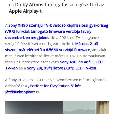
és
Dolby Atmos
támogatással egészíti ki az
Apple Airplay
-t.
A
Sony XH90 szériájú TV-k változó képfrissítési gyakoriság
(VRR) funkciót támogató firmware verziója tavaly
decemberben megjelent
, de a 2021-es TV-k ugyanezt
szolgáló frissítésére eddig várni kellett.
Március 2-től
viszont már elérhető a 6.5660 verziójú firmware
, ami akár
manuálisan letölthető illetve március 16-ig automatikusan
frissül az internetre csatlakozó
Sony A90J és A8*J OLED
TV-ken
és a
Sony Z9J, X9*J illetve (X8*J) LCD TV-ken
.
A
Sony
2021-es TV-i tavaly novemberben már megkapták
a frissítést a
„Perfect for PlayStation 5” két
játékfunkciójához
is.