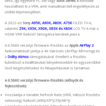
sincs, így egyelőre PC-vel vagy
Xbox Series X
konzollal
használható ki a VRR, amit manuálisan kell engedélyezni az
utóbbi képmenüjében.
A 2022-es
Sony
A95K, A90K, A80K
,
A75K
OLED TV-k,
valamint
Z9K, X95K, X90K, X85K és X80K
LCD TV-k már a
HDMI VRR funkciót támogatva kerülnek piacra.
A 6.5660 verziójú firmware-frissítés az
Apple
AirPlay 2
funkcionalitását javítja a 4K tükrözés (
AirPlay Mirroring
) és
a
Dolby Atmos
támogatásával. Emellett a frissítés
különböző a beállításokat kényelmesebbé és egyszerűbbé
tevő kiegészítéseket és hibajavításokat is tartalmaz.
A 6.5660 verziójú firmware-frissítés (előnyök és
fejlesztések):
Hozzáadja a Variable Refresh Rate (VRR, Változó frissítési
sebesség) funkciót (A90J/X9*J/Z9J/A8*J)