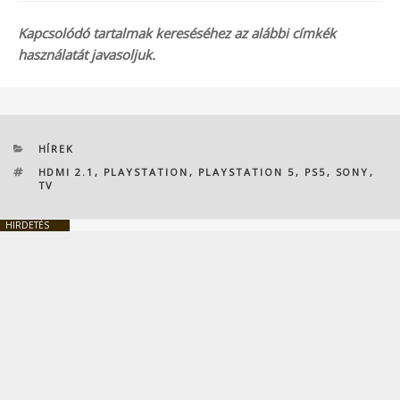
Kapcsolódó tartalmak kereséséhez az alábbi címkék
használatát javasoljuk.
KATEGÓRIÁK
HÍREK
CÍMKÉK
HDMI 2.1
,
PLAYSTATION
,
PLAYSTATION 5
,
PS5
,
SONY
,
TV
HIRDETÉS