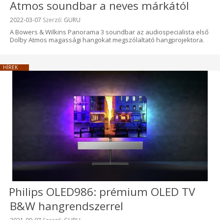
Atmos soundbar a neves márkától
Beküldve:
2022-03-07
Szerző:
GURU
A Bowers & Wilkins Panorama 3 soundbar az audiospecialista első
Dolby Atmos magassági hangokat megszólaltató hangprojektora.
HÍREK
Philips OLED986: prémium OLED TV
B&W hangrendszerrel
Beküldve: