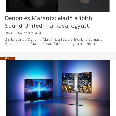
Denon és Marantz: eladó a többi
Sound United márkával együtt
Beküldve:
2024-12-04
Szerző:
GURU
Szabadulna a Denon, a Marantz, a Bowers & Wilkins és más a
Sound United alá tartozó márkáktól jelenlegi tulajdonosuk.
HÍREK