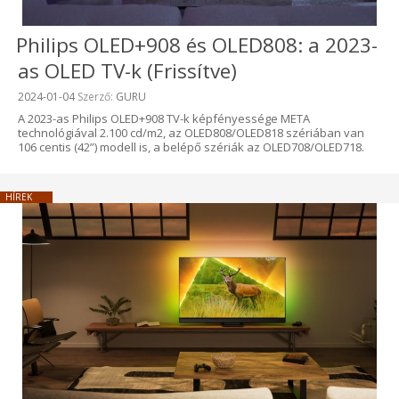
Philips OLED+908 és OLED808: a 2023-
as OLED TV-k (Frissítve)
Beküldve:
2024-01-04
Szerző:
GURU
A 2023-as Philips OLED+908 TV-k képfényessége META
technológiával 2.100 cd/m2, az OLED808/OLED818 szériában van
106 centis (42”) modell is, a belépő szériák az OLED708/OLED718.
HÍREK