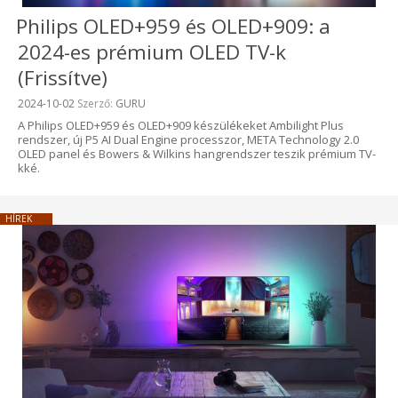
Philips OLED+959 és OLED+909: a
2024-es prémium OLED TV-k
(Frissítve)
Beküldve:
2024-10-02
Szerző:
GURU
A Philips OLED+959 és OLED+909 készülékeket Ambilight Plus
rendszer, új P5 AI Dual Engine processzor, META Technology 2.0
OLED panel és Bowers & Wilkins hangrendszer teszik prémium TV-
kké.
HÍREK