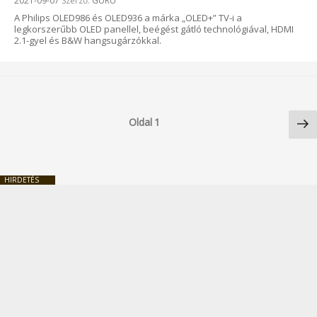
2021-09-07
Szerző:
GURU
A Philips OLED986 és OLED936 a márka „OLED+” TV-i a
legkorszerűbb OLED panellel, beégést gátló technológiával, HDMI
2.1-gyel és B&W hangsugárzókkal.
Bejegyzések
Kö
lapozása
Oldal
1
ol
HIRDETÉS