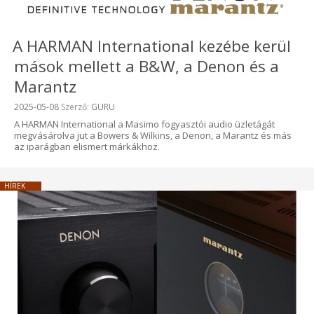
A HARMAN International kezébe kerül
mások mellett a B&W, a Denon és a
Marantz
Beküldve:
2025-05-08
Szerző:
GURU
A HARMAN International a Masimo fogyasztói audio üzletágát
megvásárolva jut a Bowers & Wilkins, a Denon, a Marantz és más
az iparágban elismert márkákhoz.
HÍREK