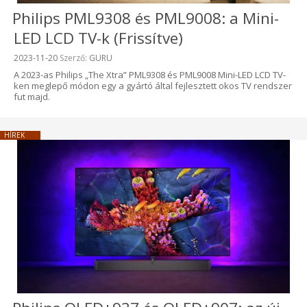
Philips PML9308 és PML9008: a Mini-
LED LCD TV-k (Frissítve)
Beküldve:
2023-11-20
Szerző:
GURU
A 2023-as Philips „The Xtra” PML9308 és PML9008 Mini-LED LCD TV-
ken meglepő módon egy a gyártó által fejlesztett okos TV rendszer
fut majd.
HÍREK