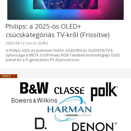
Philips: a 2025-ös OLED+
csúcskategóriás TV-kről (Frissítve)
Beküldve:
2025-09-12
Szerző:
GURU
A Philips 2025-ös prémium OLED+ (OLED950 és OLED910) TV-k
újdonsága a META 3.0 (Primary RGB Tandem) technológiájú OLED
panel és a 9. generációs P5 AI processzor.
HÍREK