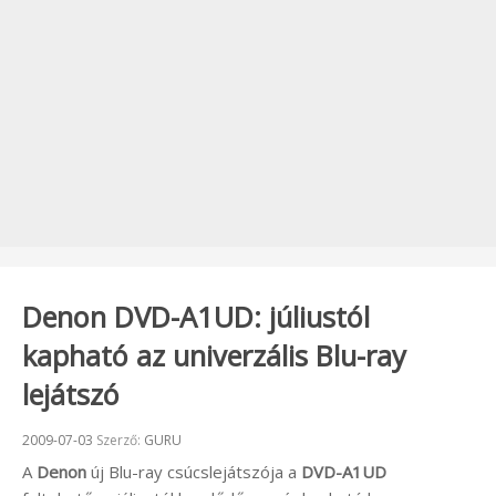
Denon DVD-A1UD: júliustól
kapható az univerzális Blu-ray
lejátszó
Beküldve:
2009-07-03
Szerző:
GURU
A
Denon
új Blu-ray csúcslejátszója a
DVD-A1UD