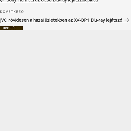
Következő
KÖVETKEZŐ
bejegyzés
JVC: rövidesen a hazai üzletekben az XV-BP1 Blu-ray lejátszó
HIRDETÉS