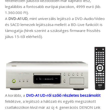
feltehetően júliustól kezdődően már kapható lesz,
legalábbis a fontosabb európai piacokon, 4999 euró (kb.
1.360.000 Ft).
A
DVD-A1UD
, mint univerzális lejátszó a DVD-Audio/Video
és SACD lemezek lejátszása mellett a BD-Live funkciót is
támogatja (hírek szerint a szükséges firmware frissítés
július 15-től elérhető).
A korábbi, a
DVD-A1UD-ról szóló részletes beszámolót
felidézve, a lejátszó a hálózati és egyéb megszokott
csatlakozókon kívül már az új 4. generációs DENON Link