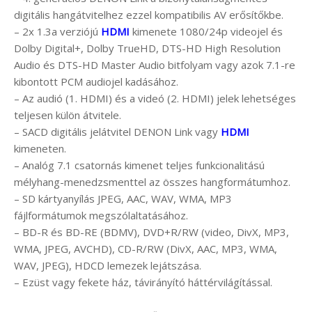
digitális hangátvitelhez ezzel kompatibilis AV erősítőkbe.
– 2x 1.3a verziójú
HDMI
kimenete 1080/24p videojel és
Dolby Digital+, Dolby TrueHD, DTS-HD High Resolution
Audio és DTS-HD Master Audio bitfolyam vagy azok 7.1-re
kibontott PCM audiojel kadásához.
– Az audió (1. HDMI) és a videó (2. HDMI) jelek lehetséges
teljesen külön átvitele.
– SACD digitális jelátvitel DENON Link vagy
HDMI
kimeneten.
– Analóg 7.1 csatornás kimenet teljes funkcionalitású
mélyhang-menedzsmenttel az összes hangformátumhoz.
– SD kártyanyílás JPEG, AAC, WAV, WMA, MP3
fájlformátumok megszólaltatásához.
– BD-R és BD-RE (BDMV), DVD+R/RW (video, DivX, MP3,
WMA, JPEG, AVCHD), CD-R/RW (DivX, AAC, MP3, WMA,
WAV, JPEG), HDCD lemezek lejátszása.
– Ezüst vagy fekete ház, távirányító háttérvilágítással.