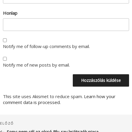
Honlap
Notify me of follow-up comments by email.
Notify me of new posts by email.
This site uses Akismet to reduce spam.
Learn how your
comment data is processed.
Bejegyzés
Korábbi
ELŐZŐ
navigáció
bejegyzés
Sony: nem cél az olcsó Blu-ray lejátszók piaca