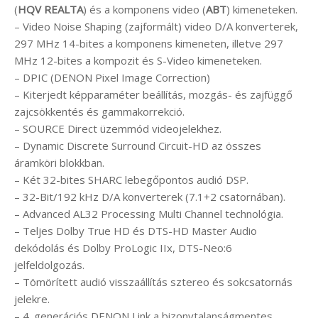
(
HQV REALTA
) és a komponens video (
ABT
) kimeneteken.
– Video Noise Shaping (zajformált) video D/A konverterek,
297 MHz 14-bites a komponens kimeneten, illetve 297
MHz 12-bites a kompozit és S-Video kimeneteken.
– DPIC (DENON Pixel Image Correction)
– Kiterjedt képparaméter beállítás, mozgás- és zajfüggő
zajcsökkentés és gammakorrekció.
– SOURCE Direct üzemmód videojelekhez.
– Dynamic Discrete Surround Circuit-HD az összes
áramköri blokkban.
– Két 32-bites SHARC lebegőpontos audió DSP.
– 32-Bit/192 kHz D/A konverterek (7.1+2 csatornában).
– Advanced AL32 Processing Multi Channel technológia.
– Teljes Dolby True HD és DTS-HD Master Audio
dekódolás és Dolby ProLogic IIx, DTS-Neo:6
jelfeldolgozás.
– Tömörített audió visszaállítás sztereo és sokcsatornás
jelekre.
– 4. generációs DENON Link a bizonytalanságmentes