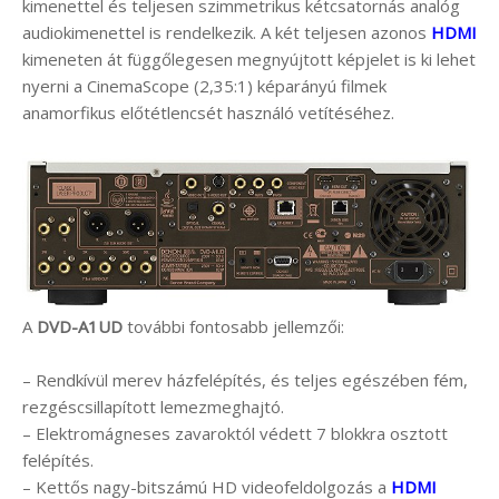
kimenettel és teljesen szimmetrikus kétcsatornás analóg
audiokimenettel is rendelkezik. A két teljesen azonos
HDMI
kimeneten át függőlegesen megnyújtott képjelet is ki lehet
nyerni a CinemaScope (2,35:1) képarányú filmek
anamorfikus előtétlencsét használó vetítéséhez.
A
DVD-A1UD
további fontosabb jellemzői:
– Rendkívül merev házfelépítés, és teljes egészében fém,
rezgéscsillapított lemezmeghajtó.
– Elektromágneses zavaroktól védett 7 blokkra osztott
felépítés.
– Kettős nagy-bitszámú HD videofeldolgozás a
HDMI