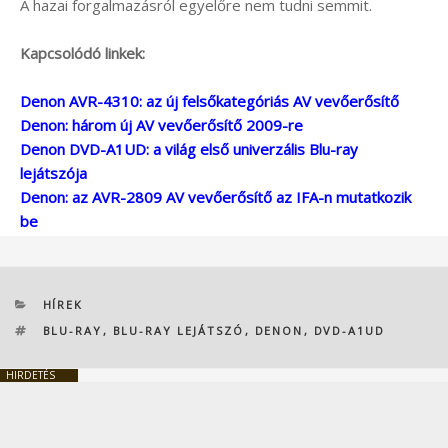
A hazai forgalmazásról egyelőre nem tudni semmit.
Kapcsolódó linkek:
Denon AVR-4310: az új felsőkategóriás AV vevőerősítő
Denon: három új AV vevőerősítő 2009-re
Denon DVD-A1UD: a világ első univerzális Blu-ray
lejátszója
Denon: az AVR-2809 AV vevőerősítő az IFA-n mutatkozik
be
KATEGÓRIÁK
HÍREK
CÍMKÉK
BLU-RAY
,
BLU-RAY LEJÁTSZÓ
,
DENON
,
DVD-A1UD
HIRDETÉS