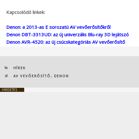
Kapcsolódó linkek:
Denon: a 2013-as E sorozatú AV vevőerősítőkről
Denon DBT-3313UD: az új univerzális Blu-ray 3D lejátszó
Denon AVR-4520: az új csúcskategóriás AV vevőerősítő
KATEGÓRIÁK
HÍREK
CÍMKÉK
AV VEVŐERŐSÍTŐ
,
DENON
HIRDETÉS