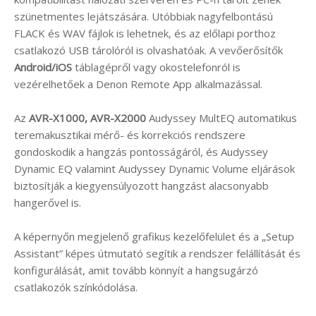
szünetmentes lejátszására. Utóbbiak nagyfelbontású
FLACK és WAV fájlok is lehetnek, és az előlapi porthoz
csatlakozó USB tárolóról is olvashatóak. A vevőerősítők
Android/iOS
táblagépről vagy okostelefonról is
vezérelhetőek a Denon Remote App alkalmazással.
Az
AVR-X1000, AVR-X2000
Audyssey MultEQ automatikus
teremakusztikai mérő- és korrekciós rendszere
gondoskodik a hangzás pontosságáról, és Audyssey
Dynamic EQ valamint Audyssey Dynamic Volume eljárások
biztosítják a kiegyensúlyozott hangzást alacsonyabb
hangerővel is.
A képernyőn megjelenő grafikus kezelőfelület és a „Setup
Assistant” képes útmutató segítik a rendszer felállítását és
konfigurálását, amit tovább könnyít a hangsugárzó
csatlakozók színkódolása.