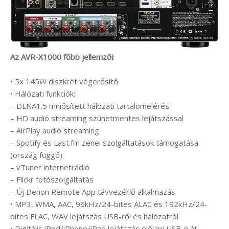
Az AVR-X1000 főbb jellemzői:
• 5x 145W diszkrét végerősítő
• Hálózati funkciók:
– DLNA1.5 minősített hálózati tartalomelérés
– HD audió streaming szünetmentes lejátszással
– AirPlay audió streaming
– Spotify és Last.fm zenei szolgáltatások támogatása
(ország függő)
– vTuner internetrádió
– Flickr fotószolgáltatás
– Új Denon Remote App távvezérlő alkalmazás
• MP3, WMA, AAC, 96kHz/24-bites ALAC és 192kHz/24-
bites FLAC, WAV lejátszás USB-ről és hálózatról
• Digitális iPod/iPhone/iPad lejátszás előlapi USB-n át