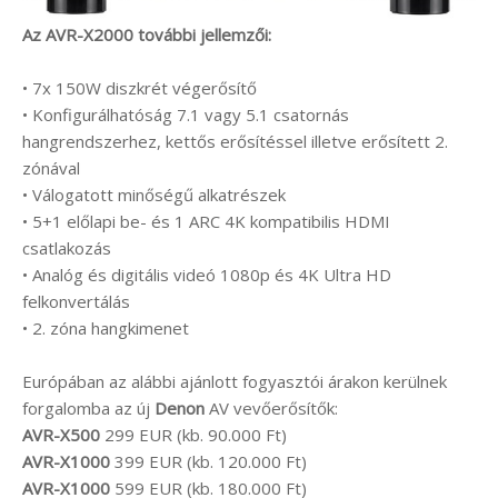
Az AVR-X2000 további jellemzői:
• 7x 150W diszkrét végerősítő
• Konfigurálhatóság 7.1 vagy 5.1 csatornás
hangrendszerhez, kettős erősítéssel illetve erősített 2.
zónával
• Válogatott minőségű alkatrészek
• 5+1 előlapi be- és 1 ARC 4K kompatibilis HDMI
csatlakozás
• Analóg és digitális videó 1080p és 4K Ultra HD
felkonvertálás
• 2. zóna hangkimenet
Európában az alábbi ajánlott fogyasztói árakon kerülnek
forgalomba az új
Denon
AV vevőerősítők:
AVR-X500
299 EUR (kb. 90.000 Ft)
AVR-X1000
399 EUR (kb. 120.000 Ft)
AVR-X1000
599 EUR (kb. 180.000 Ft)