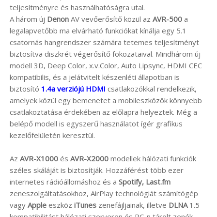
teljesítményre és használhatóságra utal.
A három új
Denon
AV vevőerősítő közül az
AVR-500
a
legalapvetőbb ma elvárható funkciókat kínálja egy 5.1
csatornás hangrendszer számára tetemes teljesítményt
biztosítva diszkrét végerősítő fokozataival. Mindhárom új
modell 3D, Deep Color, x.v.Color, Auto Lipsync, HDMI CEC
kompatibilis, és a jelátvitelt készenléti állapotban is
biztosító
1.4a verziójú HDMI
csatlakozókkal rendelkezik,
amelyek közül egy bemenetet a mobileszközök könnyebb
csatlakoztatása érdekében az előlapra helyeztek. Még a
belépő modell is egyszerű használatot ígér grafikus
kezelőfelületén keresztül.
Az
AVR-X1000
és
AVR-X2000
modellek hálózati funkciók
széles skáláját is biztosítják. Hozzáférést több ezer
internetes rádióállomáshoz és a
Spotify, Last.fm
zeneszolgáltatásokhoz, AirPlay technológiát számítógép
vagy
Apple
eszköz
iTunes
zenefájljainak, illetve
DLNA
1.5
kompatibilitást hálózati szerveren és PC-n tárolt zenék