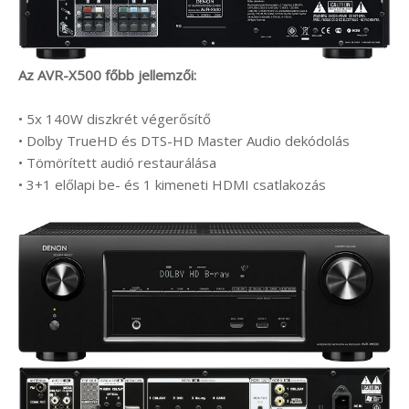
Az AVR-X500 főbb jellemzői:
• 5x 140W diszkrét végerősítő
• Dolby TrueHD és DTS-HD Master Audio dekódolás
• Tömörített audió restaurálása
• 3+1 előlapi be- és 1 kimeneti HDMI csatlakozás