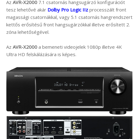
Az
AVR-X2000
7.1 csatornás hangsugárzó konfigurációt
tesz lehetővé akár
Dolby Pro Logic IIz
processzált front
magassági csatornákkal, vagy 5.1 csatornás hangrendszert
kettős erősítésű front hangsugárzókkal illetve erősített 2.
zóna lehetőségével.
Az
AVR-X2000
a bemeneti videojelek 1080p illetve 4K
Ultra HD felskálázására is képes.