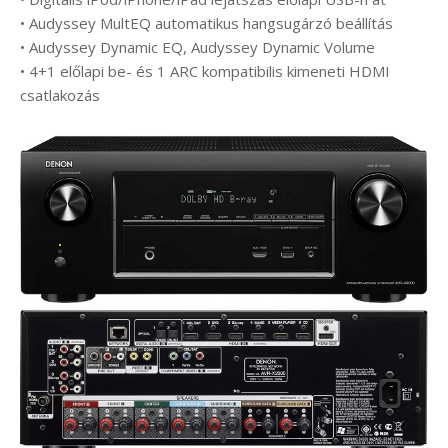
• Audyssey MultEQ automatikus hangsugárzó beállítás
• Audyssey Dynamic EQ, Audyssey Dynamic Volume
• 4+1 előlapi be- és 1 ARC kompatibilis kimeneti HDMI
csatlakozás