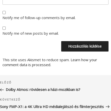
Notify me of follow-up comments by email.
Notify me of new posts by email.
This site uses Akismet to reduce spam.
Learn how your
comment data is processed.
Bejegyzés
Korábbi
ELŐZŐ
navigáció
bejegyzés
Dolby Atmos: rövidesen a házi-mozikban is?
Következő
KÖVETKEZŐ
bejegyzés
Sony FMP-X1: a 4K Ultra HD médialejátszó és filmterjesztés