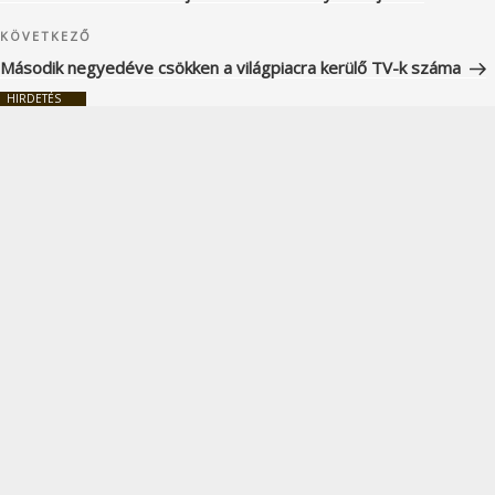
Következő
KÖVETKEZŐ
bejegyzés
Második negyedéve csökken a világpiacra kerülő TV-k száma
HIRDETÉS