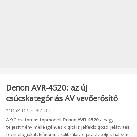
Denon AVR-4520: az új
csúcskategóriás AV vevőerősítő
Beküldve:
2012-09-12
Szerző:
GURU
A 9.2 csatornás topmodell
Denon AVR-4520
a nagy
teljesítmény mellé igényes digitális jelfeldolgozó-jelátviteli
technológiákat, kifinomult kalibrálási eljárást, teljes hálózati