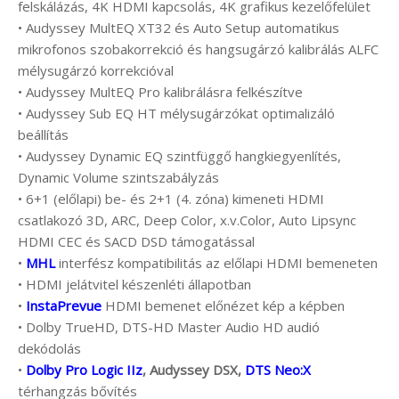
felskálázás, 4K HDMI kapcsolás, 4K grafikus kezelőfelület
• Audyssey MultEQ XT32 és Auto Setup automatikus
mikrofonos szobakorrekció és hangsugárzó kalibrálás ALFC
mélysugárzó korrekcióval
• Audyssey MultEQ Pro kalibrálásra felkészítve
• Audyssey Sub EQ HT mélysugárzókat optimalizáló
beállítás
• Audyssey Dynamic EQ szintfüggő hangkiegyenlítés,
Dynamic Volume szintszabályzás
• 6+1 (előlapi) be- és 2+1 (4. zóna) kimeneti HDMI
csatlakozó 3D, ARC, Deep Color, x.v.Color, Auto Lipsync
HDMI CEC és SACD DSD támogatással
•
MHL
interfész kompatibilitás az előlapi HDMI bemeneten
• HDMI jelátvitel készenléti állapotban
•
InstaPrevue
HDMI bemenet előnézet kép a képben
• Dolby TrueHD, DTS-HD Master Audio HD audió
dekódolás
•
Dolby Pro Logic IIz
, Audyssey DSX,
DTS Neo:X
térhangzás bővítés