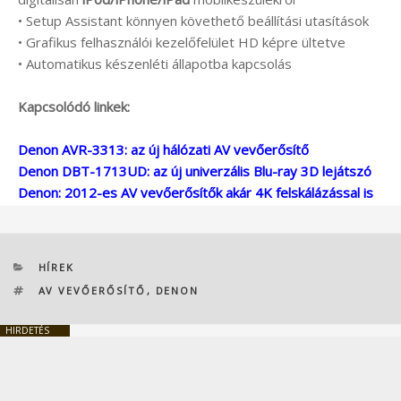
• Setup Assistant könnyen követhető beállítási utasítások
• Grafikus felhasználói kezelőfelület HD képre ültetve
• Automatikus készenléti állapotba kapcsolás
Kapcsolódó linkek:
Denon AVR-3313: az új hálózati AV vevőerősítő
Denon DBT-1713UD: az új univerzális Blu-ray 3D lejátszó
Denon: 2012-es AV vevőerősítők akár 4K felskálázással is
KATEGÓRIÁK
HÍREK
CÍMKÉK
AV VEVŐERŐSÍTŐ
,
DENON
HIRDETÉS