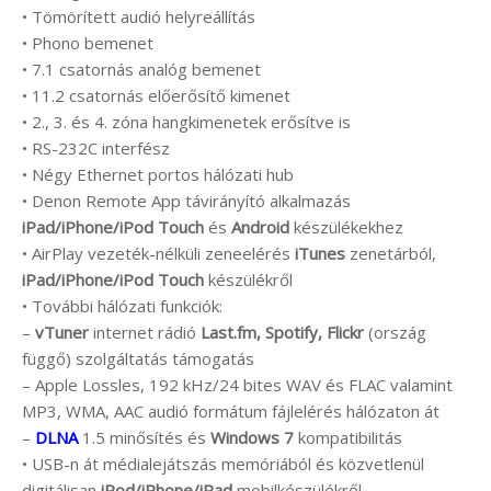
• Tömörített audió helyreállítás
• Phono bemenet
• 7.1 csatornás analóg bemenet
• 11.2 csatornás előerősítő kimenet
• 2., 3. és 4. zóna hangkimenetek erősítve is
• RS-232C interfész
• Négy Ethernet portos hálózati hub
• Denon Remote App távirányító alkalmazás
iPad/iPhone/iPod Touch
és
Android
készülékekhez
• AirPlay vezeték-nélküli zeneelérés
iTunes
zenetárból,
iPad/iPhone/iPod Touch
készülékről
• További hálózati funkciók:
–
vTuner
internet rádió
Last.fm, Spotify, Flickr
(ország
függő) szolgáltatás támogatás
– Apple Lossles, 192 kHz/24 bites WAV és FLAC valamint
MP3, WMA, AAC audió formátum fájlelérés hálózaton át
–
DLNA
1.5 minősítés és
Windows 7
kompatibilitás
• USB-n át médialejátszás memóriából és közvetlenül
digitálisan
iPod/iPhone/iPad
mobilkészülékről