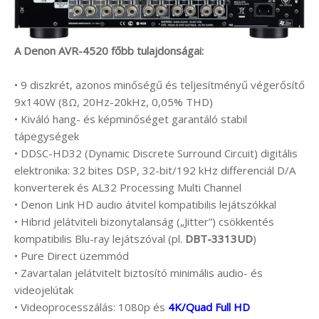
A Denon AVR-4520 főbb tulajdonságai:
• 9 diszkrét, azonos minőségű és teljesítményű végerősítő
9x140W (8Ω, 20Hz-20kHz, 0,05% THD)
• Kiváló hang- és képminőséget garantáló stabil
tápegységek
• DDSC-HD32 (Dynamic Discrete Surround Circuit) digitális
elektronika: 32 bites DSP, 32-bit/192 kHz differenciál D/A
konverterek és AL32 Processing Multi Channel
• Denon Link HD audio átvitel kompatibilis lejátszókkal
• Hibrid jelátviteli bizonytalanság („Jitter”) csökkentés
kompatibilis Blu-ray lejátszóval (pl.
DBT-3313UD
)
• Pure Direct üzemmód
• Zavartalan jelátvitelt biztosító minimális audio- és
videojelútak
• Videoprocesszálás: 1080p és
4K/Quad Full HD