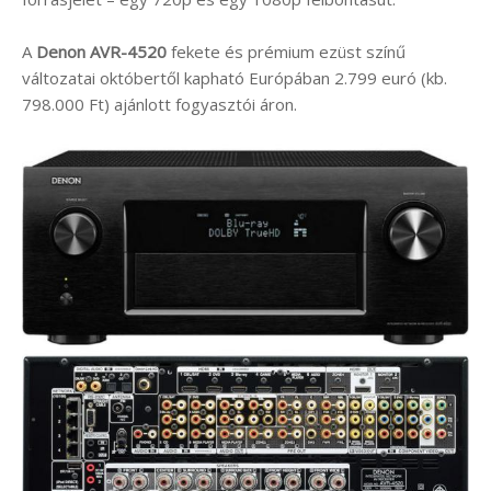
A
Denon AVR-4520
fekete és prémium ezüst színű
változatai októbertől kapható Európában 2.799 euró (kb.
798.000 Ft) ajánlott fogyasztói áron.