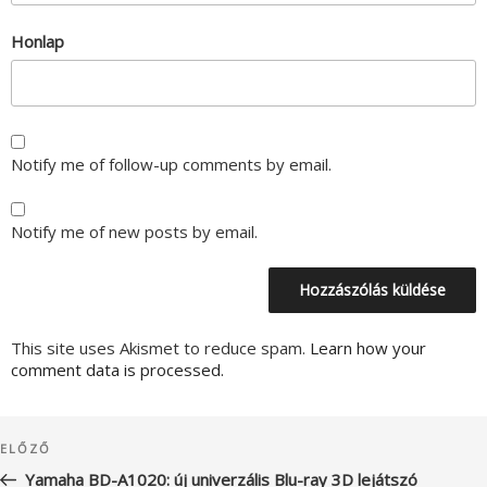
Honlap
Notify me of follow-up comments by email.
Notify me of new posts by email.
This site uses Akismet to reduce spam.
Learn how your
comment data is processed.
Bejegyzés
Korábbi
ELŐZŐ
navigáció
bejegyzés
Yamaha BD-A1020: új univerzális Blu-ray 3D lejátszó