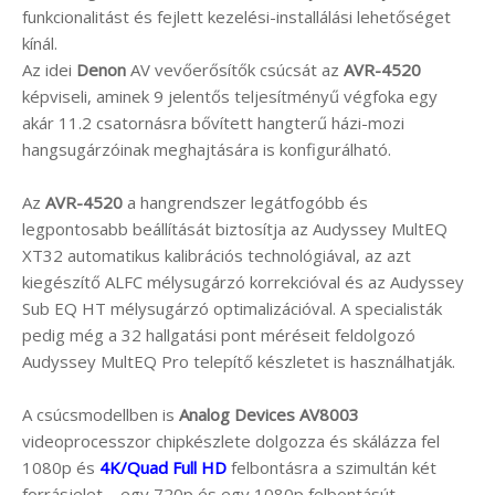
funkcionalitást és fejlett kezelési-installálási lehetőséget
kínál.
Az idei
Denon
AV vevőerősítők csúcsát az
AVR-4520
képviseli, aminek 9 jelentős teljesítményű végfoka egy
akár 11.2 csatornásra bővített hangterű házi-mozi
hangsugárzóinak meghajtására is konfigurálható.
Az
AVR-4520
a hangrendszer legátfogóbb és
legpontosabb beállítását biztosítja az Audyssey MultEQ
XT32 automatikus kalibrációs technológiával, az azt
kiegészítő ALFC mélysugárzó korrekcióval és az Audyssey
Sub EQ HT mélysugárzó optimalizációval. A specialisták
pedig még a 32 hallgatási pont méréseit feldolgozó
Audyssey MultEQ Pro telepítő készletet is használhatják.
A csúcsmodellben is
Analog Devices AV8003
videoprocesszor chipkészlete dolgozza és skálázza fel
1080p és
4K/Quad Full HD
felbontásra a szimultán két
forrásjelet – egy 720p és egy 1080p felbontásút.