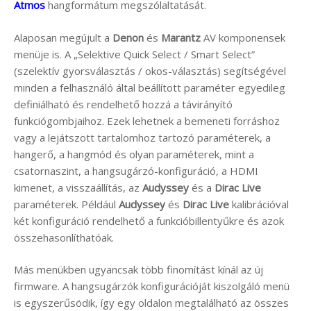
Atmos
hangformátum megszólaltatását.
Alaposan megújult a
Denon
és
Marantz
AV komponensek
menüje is. A „Selektive Quick Select / Smart Select”
(szelektív gyorsválasztás / okos-választás) segítségével
minden a felhasználó által beállított paraméter egyedileg
definiálható és rendelhető hozzá a távirányító
funkciógombjaihoz. Ezek lehetnek a bemeneti forráshoz
vagy a lejátszott tartalomhoz tartozó paraméterek, a
hangerő, a hangmód és olyan paraméterek, mint a
csatornaszint, a hangsugárzó-konfiguráció, a HDMI
kimenet, a visszaállítás, az
Audyssey
és a
Dirac Live
paraméterek. Például
Audyssey
és
Dirac Live
kalibrációval
két konfiguráció rendelhető a funkcióbillentyűkre és azok
összehasonlíthatóak.
Más menükben ugyancsak több finomítást kínál az új
firmware. A hangsugárzók konfigurációját kiszolgáló menü
is egyszerűsödik, így egy oldalon megtalálható az összes