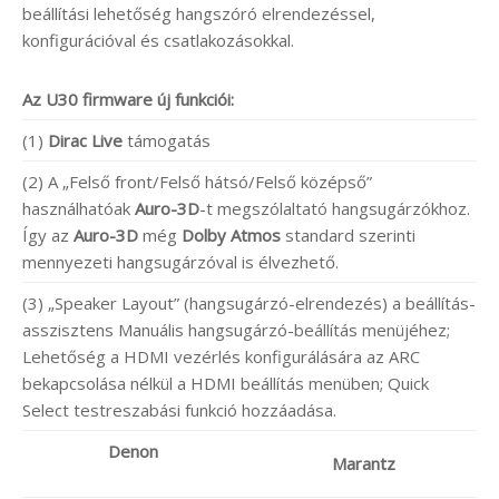
beállítási lehetőség hangszóró elrendezéssel,
konfigurációval és csatlakozásokkal.
Az U30 firmware új funkciói:
(1)
Dirac Live
támogatás
(2) A „Felső front/Felső hátsó/Felső középső”
használhatóak
Auro-3D
-t megszólaltató hangsugárzókhoz.
Így az
Auro-3D
még
Dolby Atmos
standard szerinti
mennyezeti hangsugárzóval is élvezhető.
(3) „Speaker Layout” (hangsugárzó-elrendezés) a beállítás-
asszisztens Manuális hangsugárzó-beállítás menüjéhez;
Lehetőség a HDMI vezérlés konfigurálására az ARC
bekapcsolása nélkül a HDMI beállítás menüben; Quick
Select testreszabási funkció hozzáadása.
Denon
Marantz