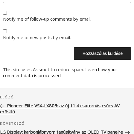
Notify me of follow-up comments by email.
Notify me of new posts by email.
This site uses Akismet to reduce spam.
Learn how your
comment data is processed.
Bejegyzés
Korábbi
ELŐZŐ
navigáció
bejegyzés
Pioneer Elite VSX-LX805: az új 11.4 csatornás csúcs AV
erősítő
Következő
KÖVETKEZŐ
bejegyzés
LG Display: karbonlábnyom tanúsítvány az OLED TV panelre