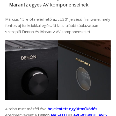
Marantz
egyes AV komponenseinek.
Március 15-e óta elérhető az „U30” jelzésű firmware, mely
fontos új funkciókkal egészíti ki az alábbi táblázatban
szereplő
Denon
és
Marantz
AV komponenseket.
A több mint másfél éve
bejelentett együttműködés
eredményeként a
Denon
AVC-A1H
és
AVC-X3800H, AVC-