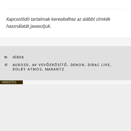
Kapcsolódó tartalmak kereséséhez az alábbi címkék
használatát javasoljuk.
KATEGÓRIÁK
HÍREK
CÍMKÉK
AURO3D
,
AV VEVŐERŐSÍTŐ
,
DENON
,
DIRAC LIVE
,
DOLBY ATMOS
,
MARANTZ
HIRDETÉS