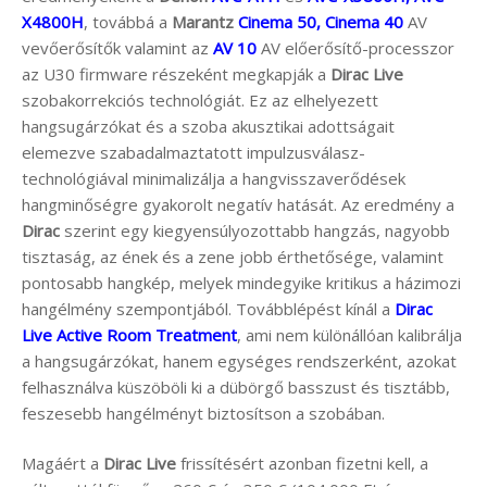
X4800H
, továbbá a
Marantz
Cinema 50, Cinema 40
AV
vevőerősítők valamint az
AV 10
AV előerősítő-processzor
az U30 firmware részeként megkapják a
Dirac Live
szobakorrekciós technológiát. Ez az elhelyezett
hangsugárzókat és a szoba akusztikai adottságait
elemezve szabadalmaztatott impulzusválasz-
technológiával minimalizálja a hangvisszaverődések
hangminőségre gyakorolt negatív hatását. Az eredmény a
Dirac
szerint egy kiegyensúlyozottabb hangzás, nagyobb
tisztaság, az ének és a zene jobb érthetősége, valamint
pontosabb hangkép, melyek mindegyike kritikus a házimozi
hangélmény szempontjából. Továbblépést kínál a
Dirac
Live Active Room Treatment
, ami nem különállóan kalibrálja
a hangsugárzókat, hanem egységes rendszerként, azokat
felhasználva küszöböli ki a dübörgő basszust és tisztább,
feszesebb hangélményt biztosítson a szobában.
Magáért a
Dirac Live
frissítésért azonban fizetni kell, a