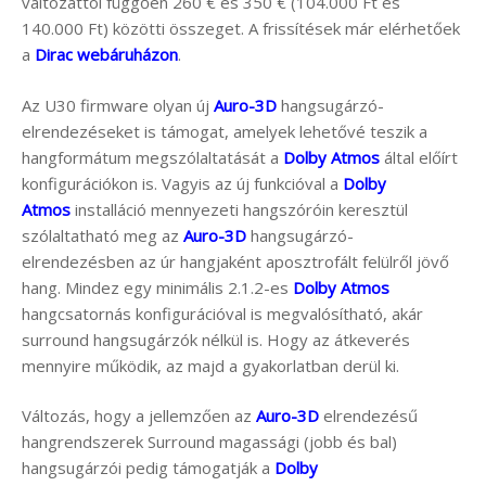
változattól függően 260 € és 350 € (104.000 Ft és
140.000 Ft) közötti összeget. A frissítések már elérhetőek
a
Dirac webáruházon
.
Az U30 firmware olyan új
Auro-3D
hangsugárzó-
elrendezéseket is támogat, amelyek lehetővé teszik a
hangformátum megszólaltatását a
Dolby Atmos
által előírt
konfigurációkon is. Vagyis az új funkcióval a
Dolby
Atmos
installáció mennyezeti hangszóróin keresztül
szólaltatható meg az
Auro-3D
hangsugárzó-
elrendezésben az úr hangjaként aposztrofált felülről jövő
hang. Mindez egy minimális 2.1.2-es
Dolby Atmos
hangcsatornás konfigurációval is megvalósítható, akár
surround hangsugárzók nélkül is. Hogy az átkeverés
mennyire működik, az majd a gyakorlatban derül ki.
Változás, hogy a jellemzően az
Auro-3D
elrendezésű
hangrendszerek Surround magassági (jobb és bal)
hangsugárzói pedig támogatják a
Dolby