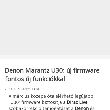
Denon Marantz U30: új firmware
fontos új funkciókkal
Beküldve:
2023-03-21
Szerző:
GURU
A március közepe óta elérhető legújabb
„U30” firmware biztosítja a
Dirac Live
szobakorrekció támogatását a
Denon
és