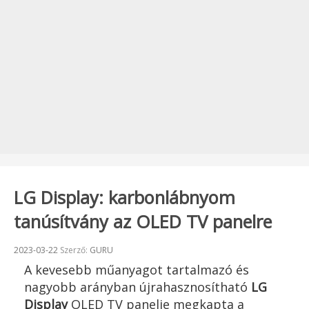
LG Display: karbonlábnyom
tanúsítvány az OLED TV panelre
Beküldve:
2023-03-22
Szerző:
GURU
A kevesebb műanyagot tartalmazó és
nagyobb arányban újrahasznosítható
LG
Display
OLED TV panelje megkapta a