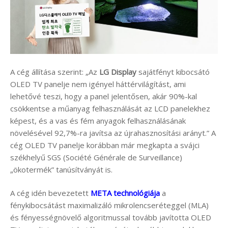
A cég állítása szerint: „Az
LG Display
sajátfényt kibocsátó
OLED TV panelje nem igényel háttérvilágítást, ami
lehetővé teszi, hogy a panel jelentősen, akár 90%-kal
csökkentse a műanyag felhasználását az LCD panelekhez
képest, és a vas és fém anyagok felhasználásának
növelésével 92,7%-ra javítsa az újrahasznosítási arányt.” A
cég OLED TV panelje korábban már megkapta a svájci
székhelyű SGS (Société Générale de Surveillance)
„ökotermék” tanúsítványát is.
A cég idén bevezetett
META technológiája
a
fénykibocsátást maximalizáló mikrolencseréteggel (MLA)
és fényességnövelő algoritmussal tovább javította OLED