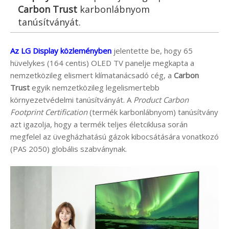
Carbon Trust
karbonlábnyom
tanúsítványát.
Az LG Display közleményben
jelentette be, hogy 65
hüvelykes (164 centis) OLED TV panelje megkapta a
nemzetközileg elismert klímatanácsadó cég, a
Carbon
Trust
egyik nemzetközileg legelismertebb
környezetvédelmi tanúsítványát. A
Product Carbon
Footprint
Certification
(termék karbonlábnyom) tanúsítvány
azt igazolja, hogy a termék teljes életciklusa során
megfelel az üvegházhatású gázok kibocsátására vonatkozó
(PAS 2050) globális szabványnak.