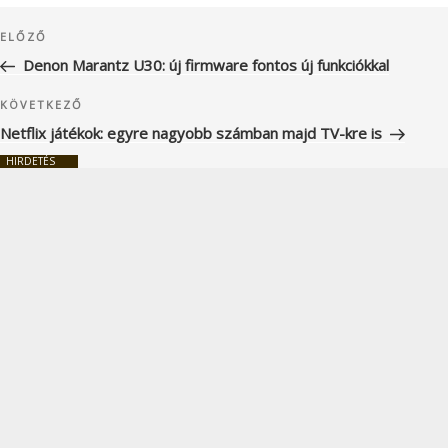
Bejegyzés
Korábbi
ELŐZŐ
navigáció
bejegyzés
Denon Marantz U30: új firmware fontos új funkciókkal
Következő
KÖVETKEZŐ
bejegyzés
Netflix játékok: egyre nagyobb számban majd TV-kre is
HIRDETÉS