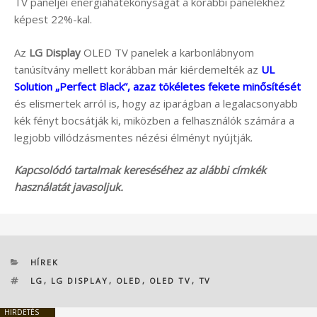
TV paneljei energiahatékonyságát a korábbi panelekhez
képest 22%-kal.
Az
LG Display
OLED TV panelek a karbonlábnyom
tanúsítvány mellett korábban már kiérdemelték az
UL
Solution „Perfect Black”, azaz tökéletes fekete minősítését
és elismertek arról is, hogy az iparágban a legalacsonyabb
kék fényt bocsátják ki, miközben a felhasználók számára a
legjobb villódzásmentes nézési élményt nyújtják.
Kapcsolódó tartalmak kereséséhez az alábbi címkék
használatát javasoljuk.
KATEGÓRIÁK
HÍREK
CÍMKÉK
LG
,
LG DISPLAY
,
OLED
,
OLED TV
,
TV
HIRDETÉS