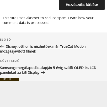
This site uses Akismet to reduce spam.
Learn how your
comment data is processed.
Bejegyzés
Korábbi
ELŐZŐ
navigáció
bejegyzés
Disney: otthon is nézhetőek már TrueCut Motion
mozgásjavított filmek
Következő
KÖVETKEZŐ
bejegyzés
Samsung: megállapodás alapján 5 évig szállít OLED és LCD
paneleket az LG Display
HIRDETÉS