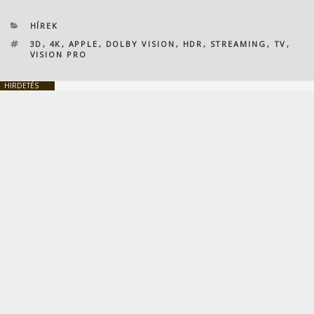
KATEGÓRIÁK
HÍREK
CÍMKÉK
3D
,
4K
,
APPLE
,
DOLBY VISION
,
HDR
,
STREAMING
,
TV
,
VISION PRO
HIRDETÉS