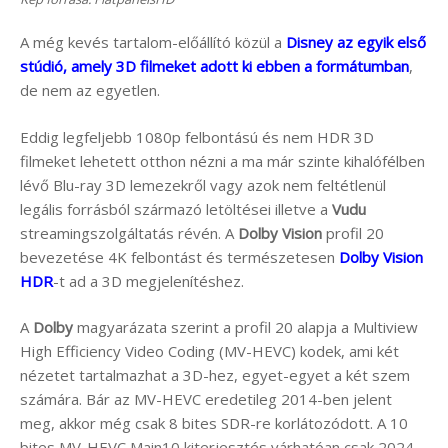
A még kevés tartalom-előállító közül a
Disney az egyik első
stúdió, amely 3D filmeket adott ki ebben a formátumban
,
de nem az egyetlen.
Eddig legfeljebb 1080p felbontású és nem HDR 3D
filmeket lehetett otthon nézni a ma már szinte kihalófélben
lévő Blu-ray 3D lemezekről vagy azok nem feltétlenül
legális forrásból származó letöltései illetve a
Vudu
streamingszolgáltatás révén. A
Dolby Vision
profil 20
bevezetése 4K felbontást és természetesen
Dolby Vision
HDR
-t ad a 3D megjelenítéshez.
A
Dolby
magyarázata szerint a profil 20 alapja a Multiview
High Efficiency Video Coding (MV-HEVC) kodek, ami két
nézetet tartalmazhat a 3D-hez, egyet-egyet a két szem
számára. Bár az MV-HEVC eredetileg 2014-ben jelent
meg, akkor még csak 8 bites SDR-re korlátozódott. A 10
bites MV-HEVC Main10 kiterjesztés várhatóan csak 2024