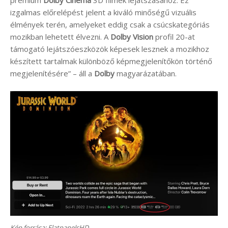
prémium
Dolby Cinema
3D filmek lejátszásához. Ez
izgalmas előrelépést jelent a kiváló minőségű vizuális
élmények terén, amelyeket eddig csak a csúcskategóriás
mozikban lehetett élvezni. A
Dolby Vision
profil 20-at
támogató lejátszóeszközök képesek lesznek a mozikhoz
készített tartalmak különböző képmegjelenítőkön történő
megjelenítésére” – áll a
Dolby
magyarázatában.
Kép forrása: FlatpanelsHD