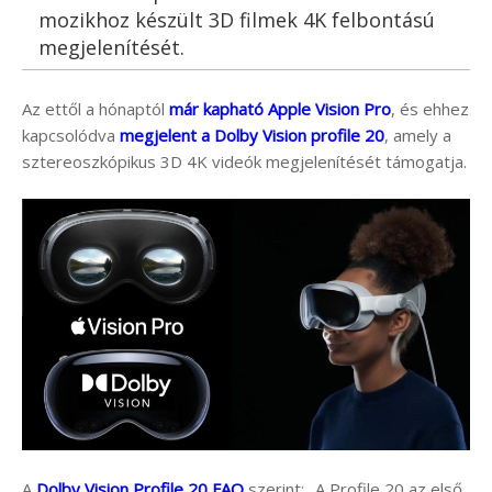
mozikhoz készült 3D filmek 4K felbontású
megjelenítését.
Az ettől a hónaptól
már kapható Apple Vision Pro
, és ehhez
kapcsolódva
megjelent a Dolby Vision profile 20
, amely a
sztereoszkópikus 3D 4K videók megjelenítését támogatja.
A
Dolby Vision Profile 20 FAQ
szerint: „A Profile 20 az első