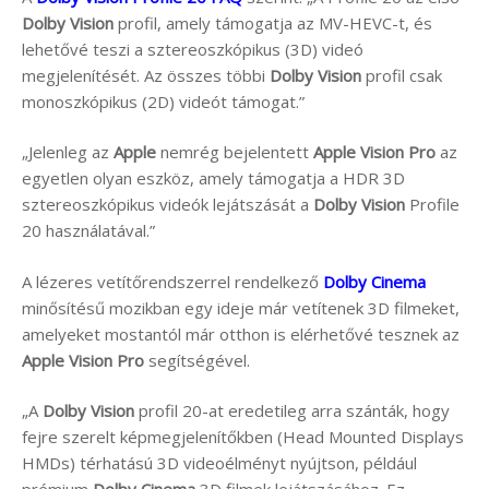
Dolby Vision
profil, amely támogatja az MV-HEVC-t, és
lehetővé teszi a sztereoszkópikus (3D) videó
megjelenítését. Az összes többi
Dolby Vision
profil csak
monoszkópikus (2D) videót támogat.”
„Jelenleg az
Apple
nemrég bejelentett
Apple Vision Pro
az
egyetlen olyan eszköz, amely támogatja a HDR 3D
sztereoszkópikus videók lejátszását a
Dolby Vision
Profile
20 használatával.”
A lézeres vetítőrendszerrel rendelkező
Dolby Cinema
minősítésű mozikban egy ideje már vetítenek 3D filmeket,
amelyeket mostantól már otthon is elérhetővé tesznek az
Apple Vision Pro
segítségével.
„A
Dolby Vision
profil 20-at eredetileg arra szánták, hogy
fejre szerelt képmegjelenítőkben (Head Mounted Displays
HMDs) térhatású 3D videoélményt nyújtson, például