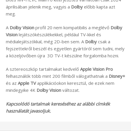
áprilisában jelenik meg, vagyis a
Dolby
előbb kapta azt
meg.
A
Dolby Vision
profil 20 nem kompatibilis a meglévő
Dolby
Vision
lejátszókészülékekkel, például TV-kkel és
médialejátszókkal, még 2D-ben sem. A
Dolby
csak a
fejszettekről beszél és egyetlen gyártóról sem tudni, mely
a közeljövőben újra 3D TV-t készülne forgalomba hozni.
A sztereoszkóp tartalmakat kedvelő
Apple Vision Pro
felhasználók több mint 200 filmből válogathatnak a
Disney+
és az
Apple TV
applikációokon keresztül, de ezek nem
mindegyike 4K
Dolby Vision
változat.
Kapcsolódó tartalmak kereséséhez az alábbi címkék
használatát javasoljuk.