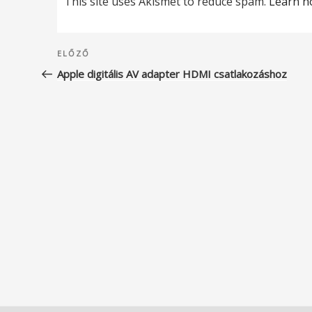
This site uses Akismet to reduce spam.
Learn h
Bejegyzés
Korábbi
ELŐZŐ
navigáció
bejegyzés
Apple digitális AV adapter HDMI csatlakozáshoz