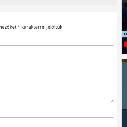
 mezőket
*
karakterrel jelöltük
HI