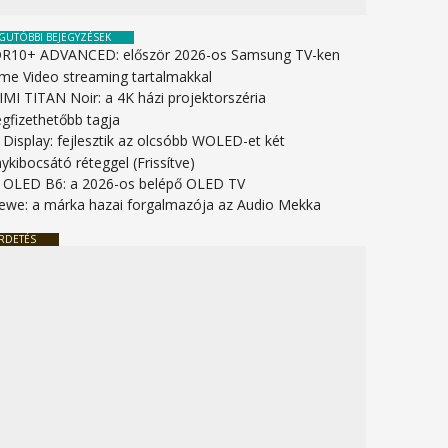
GUTÓBBI BEJEGYZÉSEK
R10+ ADVANCED: először 2026-os Samsung TV-ken
ime Video streaming tartalmakkal
IMI TITAN Noir: a 4K házi projektorszéria
gfizethetőbb tagja
 Display: fejlesztik az olcsóbb WOLED-et két
ykibocsátó réteggel (Frissítve)
 OLED B6: a 2026-os belépő OLED TV
ewe: a márka hazai forgalmazója az Audio Mekka
RDETÉS