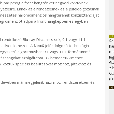
bb pár pedig a front hangtér két negyed körcikknek
lyezésre. Ennek az elrendezésnek és a jelfeldolgozásnak
ermészetes háromdimenziós hangterének konzisztenciáját
i dimenziót adjon a front hangképben és egyben
L
rendelkező Blu-ray Disc sincs sok, 9.1 vagy 11.1
Sz
en ilyen lemezen. A
Neo:X
jelfeldolgozó technológia
ha
 egyszerű algoritmusban 9.1 vagy 11.1 formátummá
ma
le
atáshangokat szolgáltatva. 32 bemeneti/kimeneti
G
 köztük speciális beállításokat mozihoz, játékhoz és
z 
G
(Fr
edévében már megjelenik házi-mozi rendszerekben és
HI