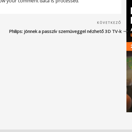
ow your comment data is processed.
Köve
KÖVETKEZŐ
beje
Philips: jönnek a passzív szemüveggel nézhető 3D TV-k