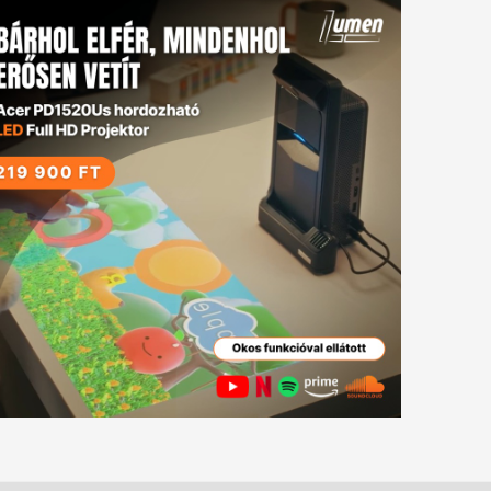
tkező
gyzés