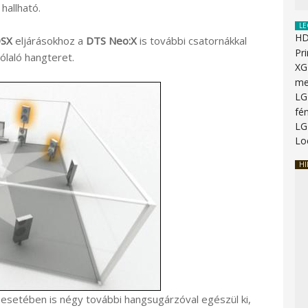
hallható.
LE
HD
DSX
eljárásokhoz a
DTS Neo:X
is további csatornákkal
Pr
ólaló hangteret.
XG
me
LG
fén
LG
Lo
HI
esetében is négy további hangsugárzóval egészül ki,