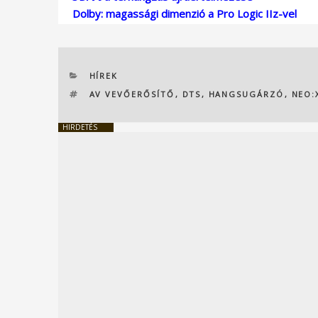
Dolby: magassági dimenzió a Pro Logic IIz-vel
KATEGÓRIÁK
HÍREK
CÍMKÉK
AV VEVŐERŐSÍTŐ
,
DTS
,
HANGSUGÁRZÓ
,
NEO:
HIRDETÉS