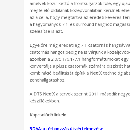
amelyek közül kettő a frontsugárzók fölé, egy úja
megfelelő oldalának középvonalában kerülnek elhe
az a célja, hogy megtartva az eredeti keverés t
a hagyományos 7.1-es surround hanghoz magasság
szélesítse is azt.
Egyelőre még eredetileg 7.1 csatornás hangsávval 
csatornás hangot pedig ne is várjunk a közeljövőb
azonban a 2.0/5.1/6.1/7.1 hangformátumokat egy
konvertálja a plusz csatornák számára diszkrét h
kombináció beállítását építik a
Neo:X
technológiába,
zenehallgatáshoz.
A
DTS Neo:X
a tervek szerint 2011 második negy
készülékekben.
Kapcsolódó linkek:
3DAA: a térhangzás újraértelmezése