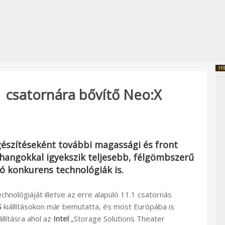
HI
1 csatornára bővítő Neo:X
gészítéseként további magassági és front
hangokkal igyekszik teljesebb, félgömbszerű
ó konkurens technológiák is.
chnológiáját illetve az erre alapuló 11.1 csatornás
S
kiállításokon már bemutatta, és most Európába is
állításra ahol az
Intel
„Storage Solutions Theater