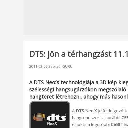
DTS: jön a térhangzást 11.
Beküldve:
2011-03-09
Szerző:
GURU
A
DTS Neo:X
technológiája a 3D kép kie
szélességi hangsugárzókon megszólaló 
hangteret létrehozni, ahogy más hasonl
A
DTS Neo:X
jelfeldolgozó te
hangrendszert a korábbi
CE
elhozta a legutóbbi
CeBIT
ki