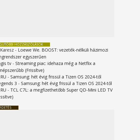
EGUTÓBBI HOZZÁSZÓLÁSOK
 Karesz
-
Loewe We. BOOST: vezeték-nélküli házimozi
ngrendszer egyszerűen
gis tv
-
Streaming piac: idehaza még a Netflix a
gnépszerűbb (Frissítve)
URU
-
Samsung: hét évig frissül a Tizen OS 2024-től
legends 3
-
Samsung: hét évig frissül a Tizen OS 2024-től
URU
-
TCL C7L: a megfizethetőbb Super QD-Mini LED TV
issítve)
RDETÉS