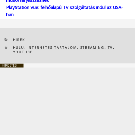
PlayStation Vue: felhőalapú TV szolgáltatás indul az USA-
ban
KATEGÓRIÁK
HÍREK
CÍMKÉK
HULU
,
INTERNETES TARTALOM
,
STREAMING
,
TV
,
YOUTUBE
HIRDETÉS