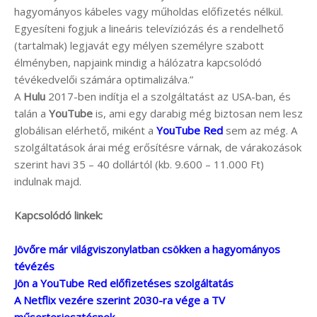
hagyományos kábeles vagy műholdas előfizetés nélkül.
Egyesíteni fogjuk a lineáris televíziózás és a rendelhető
(tartalmak) legjavát egy mélyen személyre szabott
élményben, napjaink mindig a hálózatra kapcsolódó
tévékedvelői számára optimalizálva.”
A
Hulu
2017-ben indítja el a szolgáltatást az USA-ban, és
talán a
YouTube
is, ami egy darabig még biztosan nem lesz
globálisan elérhető, miként a
YouTube Red
sem az még. A
szolgáltatások árai még erősítésre várnak, de várakozások
szerint havi 35 – 40 dollártól (kb. 9.600 – 11.000 Ft)
indulnak majd.
Kapcsolódó linkek:
Jövőre már világviszonylatban csökken a hagyományos
tévézés
Jön a YouTube Red előfizetéses szolgáltatás
A Netflix vezére szerint 2030-ra vége a TV
műsorterjesztésnek