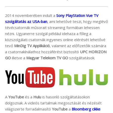
2014 novemberében indult a
Sony PlayStation Vue TV
szolgáltatás az USA-ban
, ami lehetővé teszi, hogy meglévő
tévécsatornák műsorait streaming formában lehessen
nézni. Ugyanerre szolgál például idehaza a főleg a
közszolgálati csatornák ingyenes online elérését lehetővé
tevő
MinDig TV Applikáció
, valamint az előfizetőik számára
a csatornakínálathoz hozzáférést biztosító
UPC HORIZON
GO
illetve a
Magyar Telekom TV GO
szolgáltatások.
A
YouTube
és a
Hulu
is hasonló szolgáltatásokon
dolgoznak. A videós tartalmak megosztását és nézését
világszerte forradalmasító
YouTube
a
Bloomberg cikke