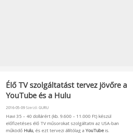
Élő TV szolgáltatást tervez jövőre a
YouTube és a Hulu
Beküldve:
2016-05-09
Szerző:
GURU
Havi 35 – 40 dollárért (kb. 9.600 – 11.000 Ft) készül
előfizetéses élő TV műsorokat szolgáltatni az USA-ban
működő
Hulu
, és ezt tervezi állítólag a
YouTube
is.