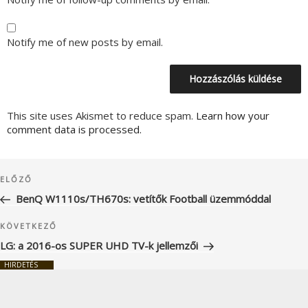
Notify me of new posts by email.
This site uses Akismet to reduce spam.
Learn how your
comment data is processed.
Bejegyzés
Korábbi
ELŐZŐ
navigáció
bejegyzés
BenQ W1110s/TH670s: vetítők Football üzemmóddal
Következő
KÖVETKEZŐ
bejegyzés
LG: a 2016-os SUPER UHD TV-k jellemzői
HIRDETÉS