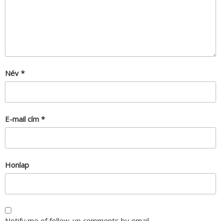
Név
*
E-mail cím
*
Honlap
Notify me of follow-up comments by email.