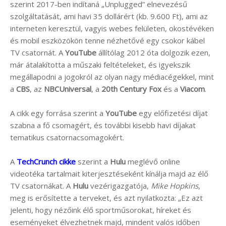
szerint 2017-ben indítaná „Unplugged” elnevezésű
szolgáltatását, ami havi 35 dollárért (kb. 9.600 Ft), ami az
interneten keresztül, vagyis webes felületen, okostévéken
és mobil eszközökön tenne nézhetővé egy csokor kábel
TV csatornát. A
YouTube
állítólag 2012 óta dolgozik ezen,
már átalakította a műszaki feltételeket, és igyekszik
megállapodni a jogokról az olyan nagy médiacégekkel, mint
a
CBS
, az
NBCUniversal
, a
20th Century Fox
és a
Viacom
.
A cikk egy forrása szerint a
YouTube
egy előfizetési díjat
szabna a fő csomagért, és további kisebb havi díjakat
tematikus csatornacsomagokért.
A
TechCrunch cikke
szerint a
Hulu
meglévő online
videotéka tartalmait kiterjesztéseként kínálja majd az élő
TV csatornákat. A
Hulu
vezérigazgatója,
Mike Hopkins
,
meg is erősítette a terveket, és azt nyilatkozta: „Ez azt
jelenti, hogy nézőink élő sportműsorokat, híreket és
eseményeket élvezhetnek majd, mindent valós időben