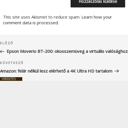
This site uses Akismet to reduce spam.
Learn how your
comment data is processed.
Bejegyzés
Korábbi
ELŐZŐ
navigáció
bejegyzés
Epson Moverio BT-200: okosszemüveg a virtuális valósághoz
Következő
KÖVETKEZŐ
bejegyzés
Amazon: felár nélkül lesz elérhető a 4K Ultra HD tartalom
HIRDETÉS