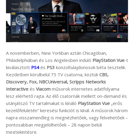
A novemberben, New Yorkban aztán Chicagóban,
Philadelphiában és Los Angelesben induló
PlayStation Vue
-t
kiválasztott
PS4
és
PS3
konzoltulajdonosok béta tesztelik.
Kezdetben körülbelül 75 TV csatorna, köztük
CBS,
Discovery, Fox, NBCUniversal, Scripps Networks
Interactive
és
Viacom
műsorok internetes adatfolyama
lesz elérhető rajta. Az élő csatornák mellett on-demand és
utánjátszó TV tartalmakat is kínáló
PlayStation Vue
„erős
kezelőfelületén” keresési funkciót is kínál. A műsorok három
napra visszamenőleg is megnézhetőek, vagy felvehetőek –
pontosabban megjelölhetőek – 28 napon belüli
megtekintésre.