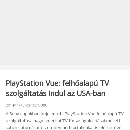
PlayStation Vue: felhőalapú TV
szolgáltatás indul az USA-ban
Beküldve:
2014-11-16
Szerző:
GURU
A Sony napokban bejelentett PlayStation Vue felhőalapú TV
szolgáltatása nagy amerikai TV társaságok adásai mellett
kábelcsatornákat és on-demand tartalmakat is elérhetővé