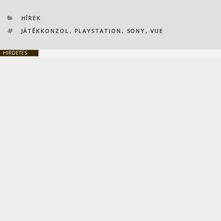
KATEGÓRIÁK
HÍREK
CÍMKÉK
JÁTÉKKONZOL
,
PLAYSTATION
,
SONY
,
VUE
HIRDETÉS