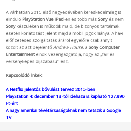
A várhatóan 2015 első negyedévében kereskedelmileg is
elinduló
PlayStation Vue iPad
-en és több más
Sony
és nem
Sony
készüléken is működik majd, de bizonyos tartalmak
esetén korlátozást jelent majd a mobil jogok hiánya. A havi
előfizetéses szolgáltatás áráról egyelőre csak annyit
közölt az azt bejelentő
Andrew House
, a
Sony Computer
Entertainment
elnök-vezérigazgatója, hogy az „fair és
versenyképes díjszabású” lesz.
Kapcsolódó linkek:
A Netflix jelentős bővülést tervez 2015-ben
PlayStation 4: december 13-tól idehaza is kapható 127.990
Ft-ért
A nagy amerikai tévétársaságoknak nem tetszik a Google
TV