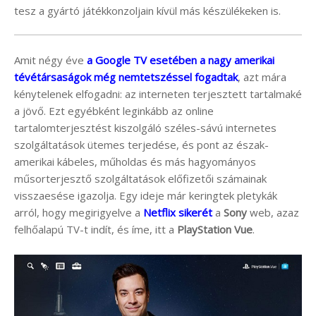
tesz a gyártó játékkonzoljain kívül más készülékeken is.
Amit négy éve
a Google TV esetében a nagy amerikai
tévétársaságok még nemtetszéssel fogadtak
, azt mára
kénytelenek elfogadni: az interneten terjesztett tartalmaké
a jövő. Ezt egyébként leginkább az online
tartalomterjesztést kiszolgáló széles-sávú internetes
szolgáltatások ütemes terjedése, és pont az észak-
amerikai kábeles, műholdas és más hagyományos
műsorterjesztő szolgáltatások előfizetői számainak
visszaesése igazolja. Egy ideje már keringtek pletykák
arról, hogy megirigyelve a
Netflix sikerét
a
Sony
web, azaz
felhőalapú TV-t indít, és íme, itt a
PlayStation Vue
.