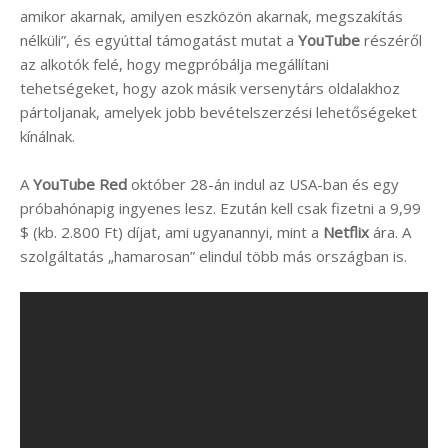
amikor akarnak, amilyen eszközön akarnak, megszakítás
nélküli”, és egyúttal támogatást mutat a
YouTube
részéről
az alkotók felé, hogy megpróbálja megállítani
tehetségeket, hogy azok másik versenytárs oldalakhoz
pártoljanak, amelyek jobb bevételszerzési lehetőségeket
kínálnak.
A
YouTube Red
október 28-án indul az USA-ban és egy
próbahónapig ingyenes lesz. Ezután kell csak fizetni a 9,99
$ (kb. 2.800 Ft) díjat, ami ugyanannyi, mint a
Netflix
ára. A
szolgáltatás „hamarosan” elindul több más országban is.