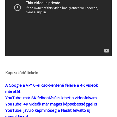
Kapcsolódó linkek:
A Google a VP10-el csökkentené felére a 4K videók
méretét
YouTube: már 8K felbontású is lehet a videofolyam
YouTube: 4K videók már magas képsebességgel is
YouTube: javuló képminőség a Flasht felváltó új
megoldással