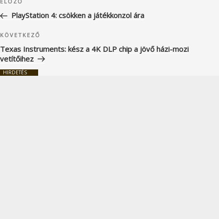
Korábbi
ELŐZŐ
navigáció
bejegyzés
PlayStation 4: csökken a játékkonzol ára
Következő
KÖVETKEZŐ
bejegyzés
Texas Instruments: kész a 4K DLP chip a jövő házi-mozi
vetítőihez
HIRDETÉS