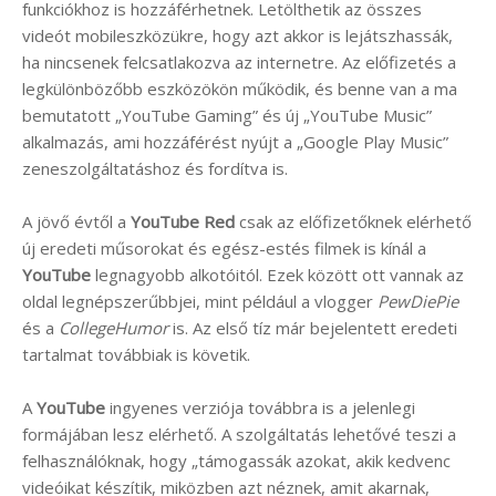
funkciókhoz is hozzáférhetnek. Letölthetik az összes
videót mobileszközükre, hogy azt akkor is lejátszhassák,
ha nincsenek felcsatlakozva az internetre. Az előfizetés a
legkülönbözőbb eszközökön működik, és benne van a ma
bemutatott „YouTube Gaming” és új „YouTube Music”
alkalmazás, ami hozzáférést nyújt a „Google Play Music”
zeneszolgáltatáshoz és fordítva is.
A jövő évtől a
YouTube Red
csak az előfizetőknek elérhető
új eredeti műsorokat és egész-estés filmek is kínál a
YouTube
legnagyobb alkotóitól. Ezek között ott vannak az
oldal legnépszerűbbjei, mint például a vlogger
PewDiePie
és a
CollegeHumor
is. Az első tíz már bejelentett eredeti
tartalmat továbbiak is követik.
A
YouTube
ingyenes verziója továbbra is a jelenlegi
formájában lesz elérhető. A szolgáltatás lehetővé teszi a
felhasználóknak, hogy „támogassák azokat, akik kedvenc
videóikat készítik, miközben azt néznek, amit akarnak,