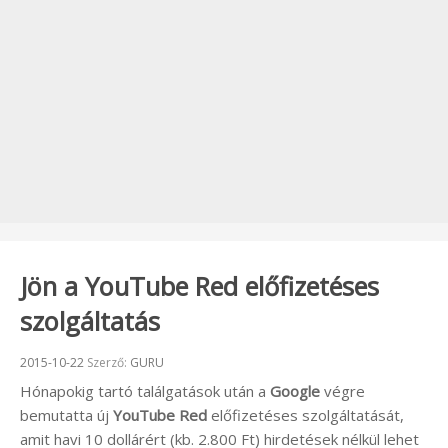
Jön a YouTube Red előfizetéses
szolgáltatás
Beküldve:
2015-10-22
Szerző:
GURU
Hónapokig tartó találgatások után a
Google
végre
bemutatta új
YouTube Red
előfizetéses szolgáltatását,
amit havi 10 dollárért (kb. 2.800 Ft) hirdetések nélkül lehet