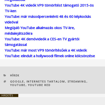
YouTube 4K videók VP9 tömörítést támogató 2015-ös
TV-ken
YouTube: már másodpercenkénti 48 és 60 képkockás
videóval
Megújuló YouTube alkalmazás okos TV-kre,
médialejátszókra
YouTube: 4K demóvideók a CES-en TV gyártói
támogatással
YouTube: már most VP9 tömörítésűek a 4K videók
YouTube: elindult a hollywoodi filmek online kölcsönzése
KATEGÓRIÁK
HÍREK
CÍMKÉK
GOOGLE
,
INTERNETES TARTALOM
,
STREAMING
,
YOUTUBE
,
YOUTUBE RED
HIRDETÉS