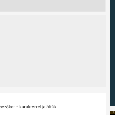
 mezőket
*
karakterrel jelöltük
HI