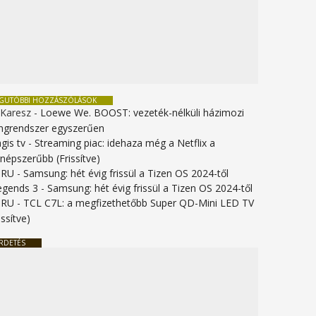
EGUTÓBBI HOZZÁSZÓLÁSOK
 Karesz
-
Loewe We. BOOST: vezeték-nélküli házimozi
ngrendszer egyszerűen
gis tv
-
Streaming piac: idehaza még a Netflix a
gnépszerűbb (Frissítve)
URU
-
Samsung: hét évig frissül a Tizen OS 2024-től
legends 3
-
Samsung: hét évig frissül a Tizen OS 2024-től
URU
-
TCL C7L: a megfizethetőbb Super QD-Mini LED TV
issítve)
RDETÉS