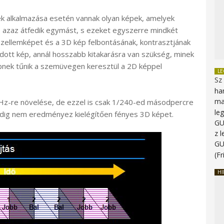
ek alkalmazása esetén vannak olyan képek, amelyek
k, azaz átfedik egymást, s ezeket egyszerre mindkét
s” szellemképet és a 3D kép felbontásának, kontrasztjának
dott kép, annál hosszabb kitakarásra van szükség, minek
bnek tűnik a szemüvegen keresztül a 2D képpel
L
Sz
ha
ma
Hz-re növelése, de ezzel is csak 1/240-ed másodpercre
le
ndig nem eredményez kielégítően fényes 3D képet.
G
z 
G
(Fr
HI