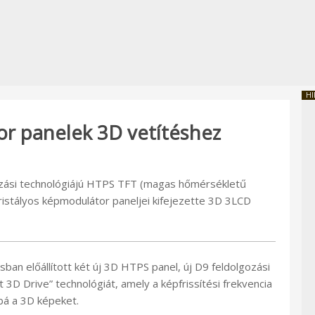
HI
r panelek 3D vetítéshez
ozási technológiájú HTPS TFT (magas hőmérsékletű
kristályos képmodulátor paneljei kifejezette 3D 3LCD
ban előállított két új 3D HTPS panel, új D9 feldolgozási
 3D Drive” technológiát, amely a képfrissítési frekvencia
bá a 3D képeket.