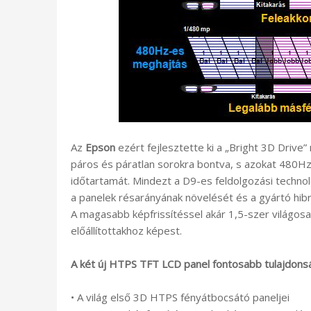
Az
Epson
ezért fejlesztette ki a „Bright 3D Drive
páros és páratlan sorokra bontva, s azokat 480Hz
időtartamát. Mindezt a D9-es feldolgozási technoló
a panelek résarányának növelését és a gyártó hibri
A magasabb képfrissítéssel akár 1,5-szer világosa
előállítottakhoz képest.
A két új HTPS TFT LCD panel fontosabb tulajdonsá
• A világ első 3D HTPS fényátbocsátó paneljei