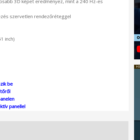
lágosabb 3D képet eredményez, mint a 240 Hz-es
ezés szervetlen rendezőréteggel
61 inch)
HI
zik be
tőről
panelen
tív panellel