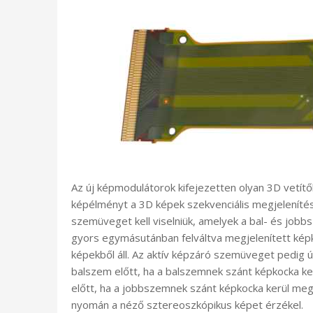
Az új képmodulátorok kifejezetten olyan 3D vetít
képélményt a 3D képek szekvenciális megjelenítésé
szemüveget kell viselniük, amelyek a bal- és jobbs
gyors egymásutánban felváltva megjelenített képk
képekből áll. Az aktív képzáró szemüveget pedig úg
balszem előtt, ha a balszemnek szánt képkocka ker
előtt, ha a jobbszemnek szánt képkocka kerül megj
nyomán a néző sztereoszkópikus képet érzékel.