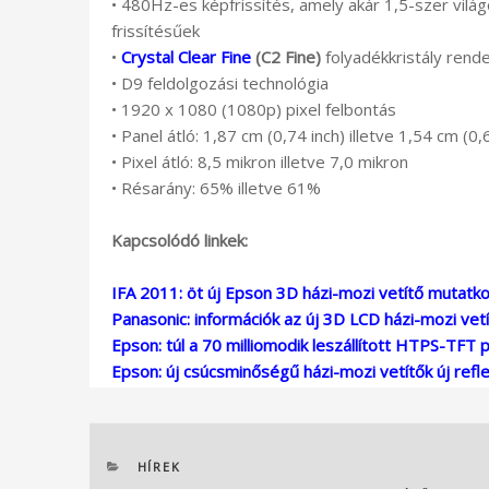
• 480Hz-es képfrissítés, amely akár 1,5-szer vi
frissítésűek
•
Crystal Clear Fine
(C2 Fine)
folyadékkristály rend
• D9 feldolgozási technológia
• 1920 x 1080 (1080p) pixel felbontás
• Panel átló: 1,87 cm (0,74 inch) illetve 1,54 cm (0,
• Pixel átló: 8,5 mikron illetve 7,0 mikron
• Résarány: 65% illetve 61%
Kapcsolódó linkek:
IFA 2011: öt új Epson 3D házi-mozi vetítő mutatko
Panasonic: információk az új 3D LCD házi-mozi vetí
Epson: túl a 70 milliomodik leszállított HTPS-TFT 
Epson: új csúcsminőségű házi-mozi vetítők új reflek
KATEGÓRIÁK
HÍREK