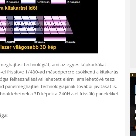
” meghajtási technológiát, ami az egyes képkockákat
-el frissítve 1/480-ad másodpercre csökkenti a kitakarás
HI
gia felhasználásával lehetett elérni, ami lehetővé teszi
d panelmeghajtási technológiájának további javítását is.
bbak lehetnek a 3D képek a 240Hz-el frissülő panelekkel
gai: