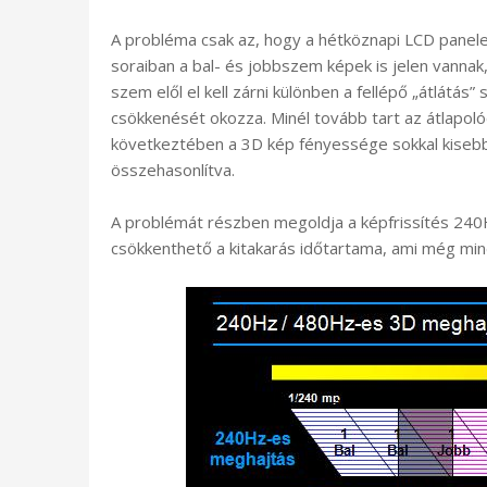
A probléma csak az, hogy a hétköznapi LCD panel
soraiban a bal- és jobbszem képek is jelen vanna
szem elől el kell zárni különben a fellépő „átlátá
csökkenését okozza. Minél tovább tart az átlapoló
következtében a 3D kép fényessége sokkal kiseb
összehasonlítva.
A problémát részben megoldja a képfrissítés 240
csökkenthető a kitakarás időtartama, ami még mi