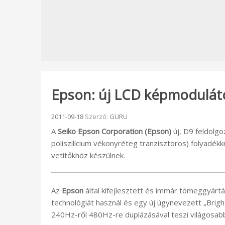
Epson: új LCD képmoduláto
Beküldve:
2011-09-18
Szerző:
GURU
A
Seiko Epson Corporation (Epson)
új, D9 feldolg
poliszilícium vékonyréteg tranzisztoros) folyadék
vetítőkhöz készülnek.
Az
Epson
által kifejlesztett és immár tömeggyártás
technológiát használ és egy új úgynevezett „Bright
240Hz-ről 480Hz-re duplázásával teszi világosab