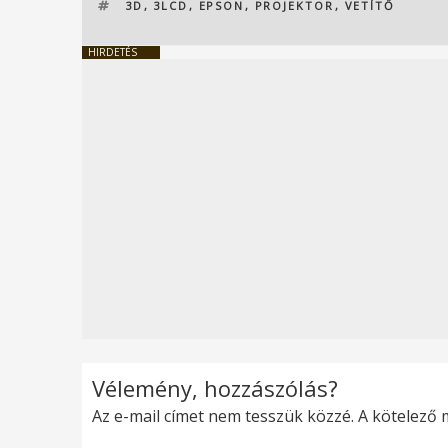
CÍMKÉK
3D
,
3LCD
,
EPSON
,
PROJEKTOR
,
VETÍTŐ
HIRDETÉS
Vélemény, hozzászólás?
Az e-mail címet nem tesszük közzé.
A kötelező