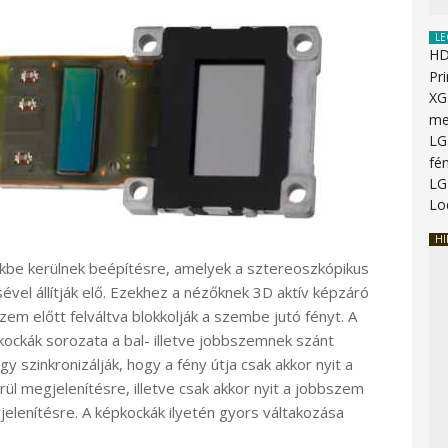
LE
HD
Pr
XG
me
LG
fén
LG
Lo
HI
őkbe kerülnek beépítésre, amelyek a sztereoszkópikus
vel állítják elő. Ezekhez a nézőknek 3D aktív képzáró
zem előtt felváltva blokkolják a szembe jutó fényt. A
ockák sorozata a bal- illetve jobbszemnek szánt
y szinkronizálják, hogy a fény útja csak akkor nyit a
ül megjelenítésre, illetve csak akkor nyit a jobbszem
elenítésre. A képkockák ilyetén gyors váltakozása