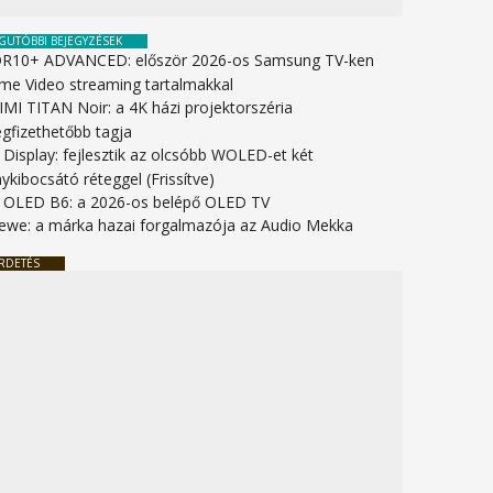
GUTÓBBI BEJEGYZÉSEK
R10+ ADVANCED: először 2026-os Samsung TV-ken
ime Video streaming tartalmakkal
IMI TITAN Noir: a 4K házi projektorszéria
gfizethetőbb tagja
 Display: fejlesztik az olcsóbb WOLED-et két
ykibocsátó réteggel (Frissítve)
 OLED B6: a 2026-os belépő OLED TV
ewe: a márka hazai forgalmazója az Audio Mekka
RDETÉS