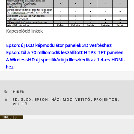
Kapcsolódó linkek:
Epson: új LCD képmodulátor panelek 3D vetítéshez
Epson: túl a 70 milliomodik leszállított HTPS-TFT panelen
A WirelessHD új specifikációja illeszkedik az 1.4-es HDMI-
hez
KATEGÓRIÁK
HÍREK
CÍMKÉK
3D
,
3LCD
,
EPSON
,
HÁZI-MOZI VETÍTŐ
,
PROJEKTOR
,
VETÍTŐ
HIRDETÉS