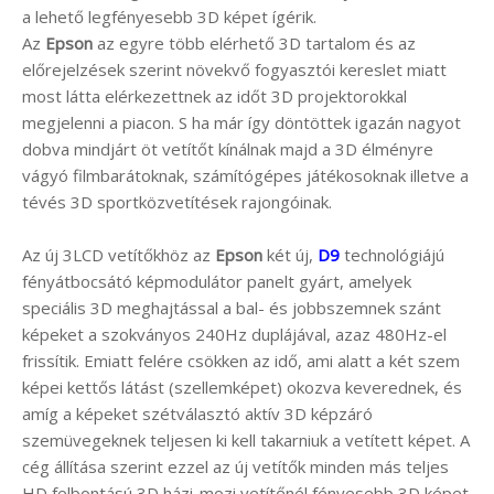
a lehető legfényesebb 3D képet ígérik.
Az
Epson
az egyre több elérhető 3D tartalom és az
előrejelzések szerint növekvő fogyasztói kereslet miatt
most látta elérkezettnek az időt 3D projektorokkal
megjelenni a piacon. S ha már így döntöttek igazán nagyot
dobva mindjárt öt vetítőt kínálnak majd a 3D élményre
vágyó filmbarátoknak, számítógépes játékosoknak illetve a
tévés 3D sportközvetítések rajongóinak.
Az új 3LCD vetítőkhöz az
Epson
két új,
D9
technológiájú
fényátbocsátó képmodulátor panelt gyárt, amelyek
speciális 3D meghajtással a bal- és jobbszemnek szánt
képeket a szokványos 240Hz duplájával, azaz 480Hz-el
frissítik. Emiatt felére csökken az idő, ami alatt a két szem
képei kettős látást (szellemképet) okozva keverednek, és
amíg a képeket szétválasztó aktív 3D képzáró
szemüvegeknek teljesen ki kell takarniuk a vetített képet. A
cég állítása szerint ezzel az új vetítők minden más teljes
HD felbontású 3D házi-mozi vetítőnél fényesebb 3D képet