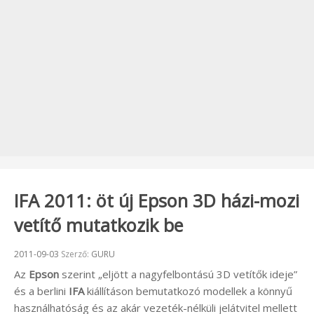
IFA 2011: öt új Epson 3D házi-mozi
vetítő mutatkozik be
Beküldve:
2011-09-03
Szerző:
GURU
Az
Epson
szerint „eljött a nagyfelbontású 3D vetítők ideje”
és a berlini
IFA
kiállításon bemutatkozó modellek a könnyű
használhatóság és az akár vezeték-nélküli jelátvitel mellett