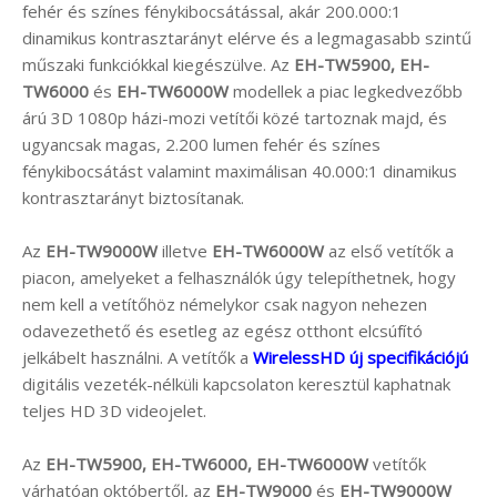
fehér és színes fénykibocsátással, akár 200.000:1
dinamikus kontrasztarányt elérve és a legmagasabb szintű
műszaki funkciókkal kiegészülve. Az
EH-TW5900, EH-
TW6000
és
EH-TW6000W
modellek a piac legkedvezőbb
árú 3D 1080p házi-mozi vetítői közé tartoznak majd, és
ugyancsak magas, 2.200 lumen fehér és színes
fénykibocsátást valamint maximálisan 40.000:1 dinamikus
kontrasztarányt biztosítanak.
Az
EH-TW9000W
illetve
EH-TW6000W
az első vetítők a
piacon, amelyeket a felhasználók úgy telepíthetnek, hogy
nem kell a vetítőhöz némelykor csak nagyon nehezen
odavezethető és esetleg az egész otthont elcsúfító
jelkábelt használni. A vetítők a
WirelessHD új specifikációjú
digitális vezeték-nélküli kapcsolaton keresztül kaphatnak
teljes HD 3D videojelet.
Az
EH-TW5900, EH-TW6000, EH-TW6000W
vetítők
várhatóan októbertől, az
EH-TW9000
és
EH-TW9000W