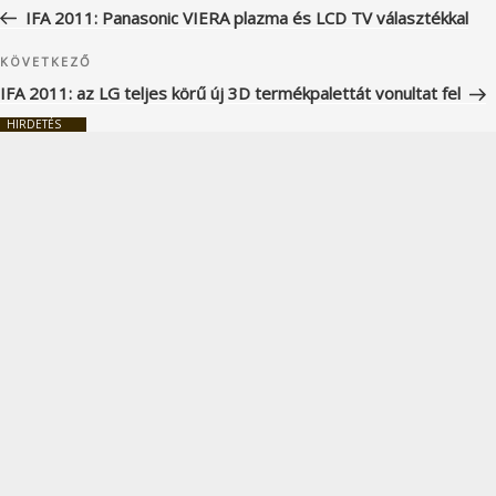
navigáció
bejegyzés
IFA 2011: Panasonic VIERA plazma és LCD TV választékkal
Következő
KÖVETKEZŐ
bejegyzés
IFA 2011: az LG teljes körű új 3D termékpalettát vonultat fel
HIRDETÉS