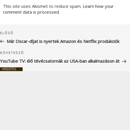
This site uses Akismet to reduce spam.
Learn how your
comment data is processed.
Bejegyzés
Korábbi
ELŐZŐ
navigáció
bejegyzés
Már Oscar-díjat is nyertek Amazon és Netflix produkciók
Következő
KÖVETKEZŐ
bejegyzés
YouTube TV: élő tévécsatornák az USA-ban alkalmazáson át
HIRDETÉS