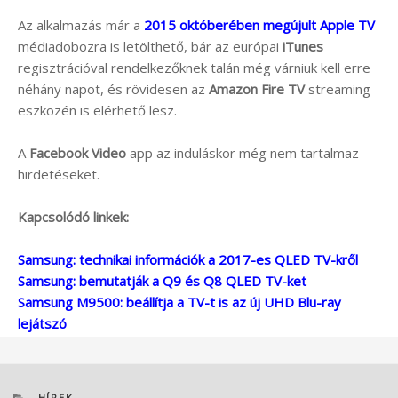
Az alkalmazás már a
2015 októberében megújult Apple TV
médiadobozra is letölthető, bár az európai
iTunes
regisztrációval rendelkezőknek talán még várniuk kell erre
néhány napot, és rövidesen az
Amazon Fire TV
streaming
eszközén is elérhető lesz.
A
Facebook Video
app az induláskor még nem tartalmaz
hirdetéseket.
Kapcsolódó linkek:
Samsung: technikai információk a 2017-es QLED TV-kről
Samsung: bemutatják a Q9 és Q8 QLED TV-ket
Samsung M9500: beállítja a TV-t is az új UHD Blu-ray
lejátszó
KATEGÓRIÁK
HÍREK