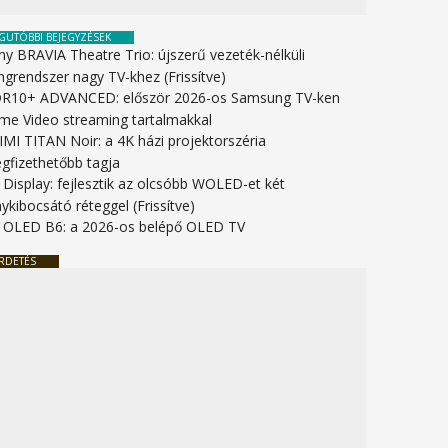
GUTÓBBI BEJEGYZÉSEK
ny BRAVIA Theatre Trio: újszerű vezeték-nélküli
ngrendszer nagy TV-khez (Frissítve)
R10+ ADVANCED: először 2026-os Samsung TV-ken
ime Video streaming tartalmakkal
IMI TITAN Noir: a 4K házi projektorszéria
gfizethetőbb tagja
 Display: fejlesztik az olcsóbb WOLED-et két
ykibocsátó réteggel (Frissítve)
 OLED B6: a 2026-os belépő OLED TV
RDETÉS