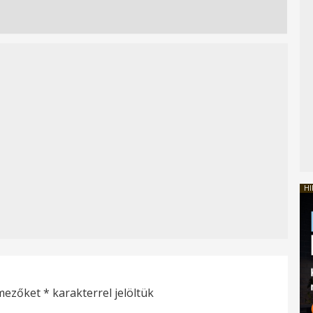
HI
 mezőket
*
karakterrel jelöltük