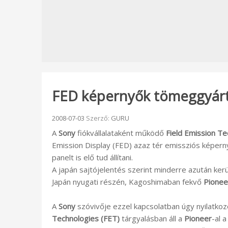
FED képernyők tömeggyárt
Beküldve:
2008-07-03
Szerző:
GURU
A
Sony
fiókvállalataként működő
Field Emission Te
Emission Display (FED) azaz tér emissziós képern
panelt is elő tud állítani.
A japán sajtójelentés szerint minderre azután ker
Japán nyugati részén, Kagoshimaban fekvő
Pionee
A
Sony
szóvivője ezzel kapcsolatban úgy nyilatko
Technologies (FET)
tárgyalásban áll a
Pioneer
-al 