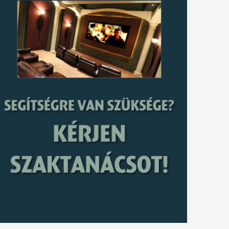
tkező
gyzés