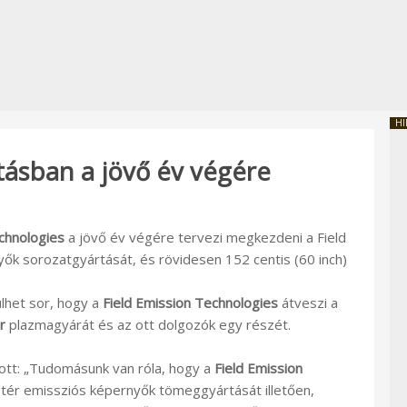
HI
ásban a jövő év végére
chnologies
a jövő év végére tervezi megkezdeni a Field
yők sorozatgyártását, és rövidesen 152 centis (60 inch)
ülhet sor, hogy a
Field Emission Technologies
átveszi a
r
plazmagyárát és az ott dolgozók egy részét.
zott: „Tudomásunk van róla, hogy a
Field Emission
a tér emissziós képernyők tömeggyártását illetően,