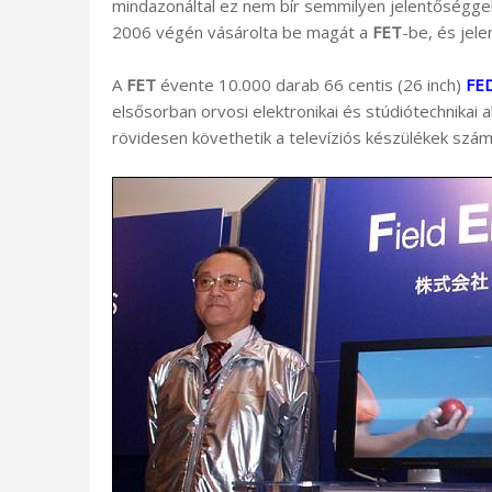
mindazonáltal ez nem bír semmilyen jelentőségge
2006 végén vásárolta be magát a
FET
-be, és jel
A
FET
évente 10.000 darab 66 centis (26 inch)
FE
elsősorban orvosi elektronikai és stúdiótechnikai 
rövidesen követhetik a televíziós készülékek számá