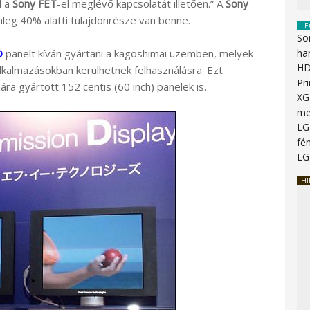
l a
Sony FET
-el meglévő kapcsolatát illetően.” A
Sony
enleg 40% alatti tulajdonrésze van benne.
LE
So
D
panelt kíván gyártani a kagoshimai üzemben, melyek
ha
HD
alkalmazásokban kerülhetnek felhasználásra. Ezt
Pr
ra gyártott 152 centis (60 inch) panelek is.
XG
me
LG
fén
LG
HI