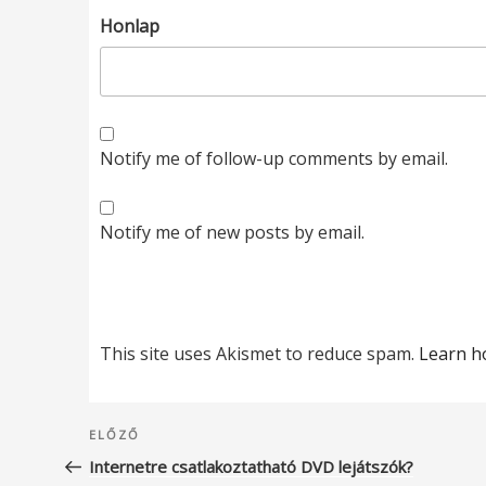
Honlap
Notify me of follow-up comments by email.
Notify me of new posts by email.
This site uses Akismet to reduce spam.
Learn h
Bejegyzés
Korábbi
ELŐZŐ
navigáció
bejegyzés
Internetre csatlakoztatható DVD lejátszók?