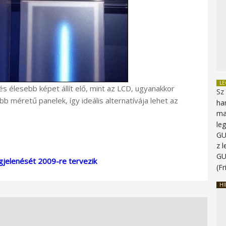
L
s élesebb képet állít elő, mint az LCD, ugyanakkor
Sz
b méretű panelek, így ideális alternatívája lehet az
ha
ma
le
G
z 
G
gjelenését 2009-re tervezik
(Fr
HI