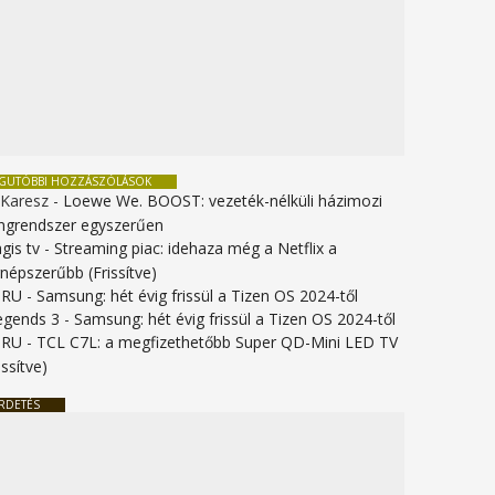
EGUTÓBBI HOZZÁSZÓLÁSOK
 Karesz
-
Loewe We. BOOST: vezeték-nélküli házimozi
ngrendszer egyszerűen
gis tv
-
Streaming piac: idehaza még a Netflix a
gnépszerűbb (Frissítve)
URU
-
Samsung: hét évig frissül a Tizen OS 2024-től
legends 3
-
Samsung: hét évig frissül a Tizen OS 2024-től
URU
-
TCL C7L: a megfizethetőbb Super QD-Mini LED TV
issítve)
RDETÉS