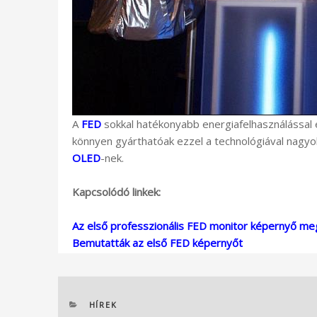
A
FED
sokkal hatékonyabb energiafelhasználással é
könnyen gyárthatóak ezzel a technológiával nagyob
OLED
-nek.
Kapcsolódó linkek:
Az első professzionális FED monitor képernyő me
Bemutatták az első FED képernyőt
KATEGÓRIÁK
HÍREK