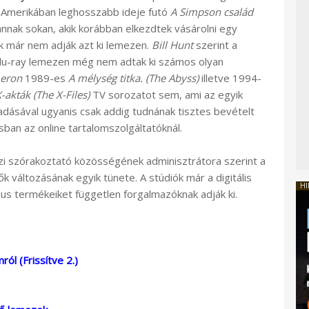
z Amerikában leghosszabb ideje futó
A Simpson család
nnak sokan, akik korábban elkezdtek vásárolni egy
k már nem adják azt ki lemezen.
Bill Hunt
szerint a
 Blu-ray lemezen még nem adtak ki számos olyan
eron
1989-es
A mélység titka. (The Abyss)
illetve 1994-
-akták (The X-Files)
TV sorozatot sem, ami az egyik
dásával ugyanis csak addig tudnának tisztes bevételt
sban az online tartalomszolgáltatóknál.
zi szórakoztató közösségének adminisztrátora szerint a
 változásának egyik tünete. A stúdiók már a digitális
HI
gus termékeiket független forgalmazóknak adják ki.
ól (Frissítve 2.)