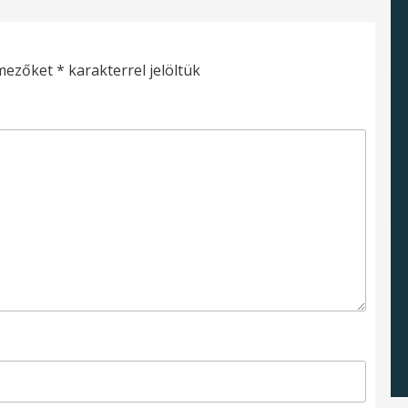
 mezőket
*
karakterrel jelöltük