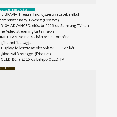
GUTÓBBI BEJEGYZÉSEK
ny BRAVIA Theatre Trio: újszerű vezeték-nélküli
ngrendszer nagy TV-khez (Frissítve)
R10+ ADVANCED: először 2026-os Samsung TV-ken
ime Video streaming tartalmakkal
IMI TITAN Noir: a 4K házi projektorszéria
gfizethetőbb tagja
 Display: fejlesztik az olcsóbb WOLED-et két
ykibocsátó réteggel (Frissítve)
 OLED B6: a 2026-os belépő OLED TV
RDETÉS