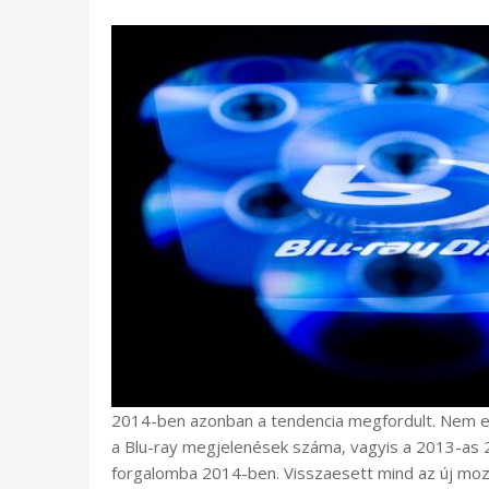
2014-ben azonban a tendencia megfordult. Nem e
a Blu-ray megjelenések száma, vagyis a 2013-as 
forgalomba 2014-ben. Visszaesett mind az új mozi