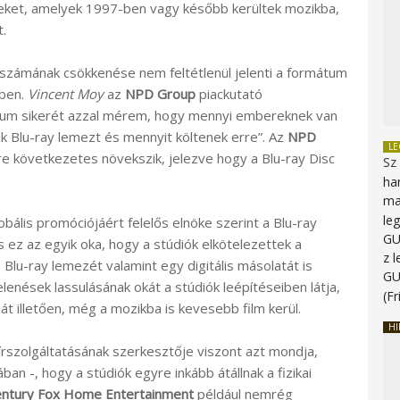
ilmeket, amelyek 1997-ben vagy később kerültek mozikba,
t.
számának csökkenése nem feltétlenül jelenti a formátum
ében.
Vincent Moy
az
NPD Group
piackutató
átum sikerét azzal mérem, hogy mennyi embereknek van
ak Blu-ray lemezt és mennyit költenek erre”. Az
NPD
L
 következetes növekszik, jelezve hogy a Blu-ray Disc
Sz
ha
ma
le
obális promóciójáért felelős elnöke szerint a Blu-ray
G
és ez az egyik oka, hogy a stúdiók elkötelezettek a
z 
lu-ray lemezét valamint egy digitális másolatát is
G
enések lassulásának okát a stúdiók leépítéseiben látja,
(Fr
 illetően, még a mozikba is kevesebb film kerül.
HI
írszolgáltatásának szerkesztője viszont azt mondja,
ban -, hogy a stúdiók egyre inkább átállnak a fizikai
entury Fox Home Entertainment
például nemrég