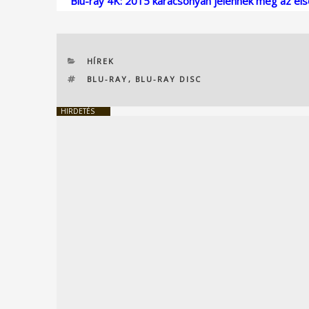
Blu-ray 4K: 2015 karácsonyán jelennek meg az el
KATEGÓRIÁK
HÍREK
CÍMKÉK
BLU-RAY
,
BLU-RAY DISC
HIRDETÉS