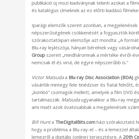
publikáció új mozi kiadványnak tekinti azokat a f
és katalógus címeknek az ez előtti kiadású filmeke
Iparági elemzők szerint azonban, a megjelenések 
népszerűségének csökkenését a fogyasztók kör
szórakoztatóipari elemzője azt mondta: „A form
Blu-ray lejátszója, hányan bérelnek vagy vásároln
Group
szerint „mindháromnak a mértéke évről-évre
nemcsak él és virul, de egyre népszerűbb is.”
Victor Matsuda
a
Blu-ray Disc Association (BDA)
gl
vásárlók mintegy fele tinédzser és fiatal felnőtt, 
„kombó” csomagok mellett, amelyek a film DVD és B
tartalmazzák.
Matsuda
ugyanakkor a Blu-ray megjel
ami miatt azok óvatosabbak a megjelenések számát
Bill Hunt
a
TheDigitalBits.com
házi szórakoztató h
hogy a probléma a Blu-ray-el – és a lemezzel általá
lemezről a digitális (online) terjesztésre. A
20th C