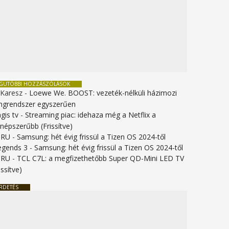
EGUTÓBBI HOZZÁSZÓLÁSOK
 Karesz
-
Loewe We. BOOST: vezeték-nélküli házimozi
ngrendszer egyszerűen
gis tv
-
Streaming piac: idehaza még a Netflix a
gnépszerűbb (Frissítve)
URU
-
Samsung: hét évig frissül a Tizen OS 2024-től
legends 3
-
Samsung: hét évig frissül a Tizen OS 2024-től
URU
-
TCL C7L: a megfizethetőbb Super QD-Mini LED TV
issítve)
RDETÉS