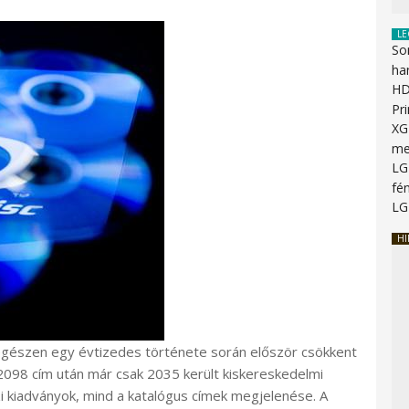
LE
So
ha
HD
Pr
XG
me
LG
fén
LG
HI
gészen egy évtizedes története során először csökkent
2098 cím után már csak 2035 került kiskereskedelmi
 kiadványok, mind a katalógus címek megjelenése. A