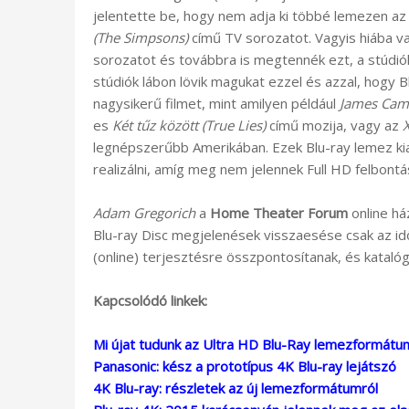
jelentette be, hogy nem adja ki többé lemezen a
(The Simpsons)
című TV sorozatot. Vagyis hiába va
sorozatot és továbbra is megtennék ezt, a stúdió
stúdiók lábon lövik magukat ezzel és azzal, hogy
nagysikerű filmet, mint amilyen például
James Cam
es
Két tűz között (True Lies)
című mozija, vagy az
X
legnépszerűbb Amerikában. Ezek Blu-ray lemez kia
realizálni, amíg meg nem jelennek Full HD felbontá
Adam Gregorich
a
Home Theater Forum
online há
Blu-ray Disc megjelenések visszaesése csak az idők
(online) terjesztésre összpontosítanak, és kataló
Kapcsolódó linkek:
Mi újat tudunk az Ultra HD Blu-Ray lemezformátumr
Panasonic: kész a prototípus 4K Blu-ray lejátszó
4K Blu-ray: részletek az új lemezformátumról