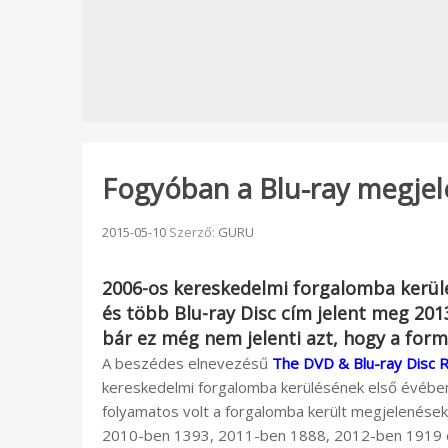
Fogyóban a Blu-ray megje
Beküldve:
2015-05-10
Szerző:
GURU
2006-os kereskedelmi forgalomba kerü
és több Blu-ray Disc cím jelent meg 201
bár ez még nem jelenti azt, hogy a for
A beszédes elnevezésű
The DVD & Blu-ray Disc 
kereskedelmi forgalomba kerülésének első évébe
folyamatos volt a forgalomba került megjelenés
2010-ben 1393, 2011-ben 1888, 2012-ben 1919 