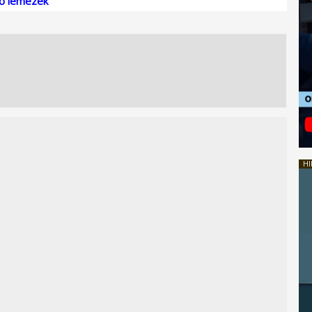
ső lemezek
HI