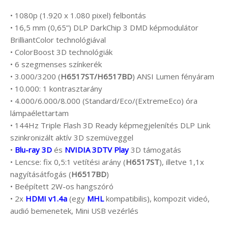
• 1080p (1.920 x 1.080 pixel) felbontás
• 16,5 mm (0,65”) DLP DarkChip 3 DMD képmodulátor
BrilliantColor technológiával
• ColorBoost 3D technológiák
• 6 szegmenses színkerék
• 3.000/3200 (
H6517ST/H6517BD
) ANSI Lumen fényáram
• 10.000: 1 kontrasztarány
• 4.000/6.000/8.000 (Standard/Eco/(ExtremeEco) óra
lámpaélettartam
• 144Hz Triple Flash 3D Ready képmegjelenítés DLP Link
szinkronizált aktív 3D szemüveggel
•
Blu-ray 3D
és
NVIDIA 3DTV Play
3D támogatás
• Lencse: fix 0,5:1 vetítési arány (
H6517ST
), illetve 1,1x
nagyításátfogás (
H6517BD
)
• Beépített 2W-os hangszóró
• 2x
HDMI v1.4a
(egy
MHL
kompatibilis), kompozit videó,
audió bemenetek, Mini USB vezérlés