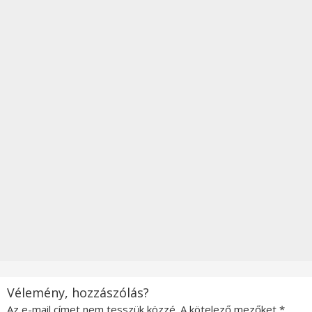
Vélemény, hozzászólás?
Az e-mail címet nem tesszük közzé.
A kötelező mezőket
*