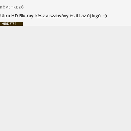
Következő
KÖVETKEZŐ
bejegyzés
Ultra HD Blu-ray: kész a szabvány és itt az új logó
HIRDETÉS