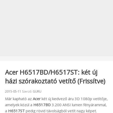
Acer H6517BD/H6517ST: két új
házi szórakoztató vetítő (Frissítve)
Beküldve:
2015-05-11
Szerző:
GURU
Már kapható az
Acer
két új kedvező áru 3D 1080p vetítője,
amelyek közül a
H6517BD
3.200 ANSI lumen fényárammal,
a
H6517ST
pedig rövid távolságból vetít nagy képet.