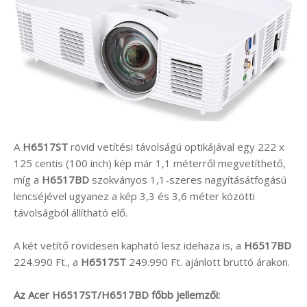
A
H6517ST
rövid vetítési távolságú optikájával egy 222 x
125 centis (100 inch) kép már 1,1 méterről megvetíthető,
míg a
H6517BD
szokványos 1,1-szeres nagyításátfogású
lencséjével ugyanez a kép 3,3 és 3,6 méter közötti
távolságból állítható elő.
A két vetítő rövidesen kapható lesz idehaza is, a
H6517BD
224.990 Ft., a
H6517ST
249.990 Ft. ajánlott bruttó árakon.
Az Acer H6517ST/H6517BD főbb jellemzői: