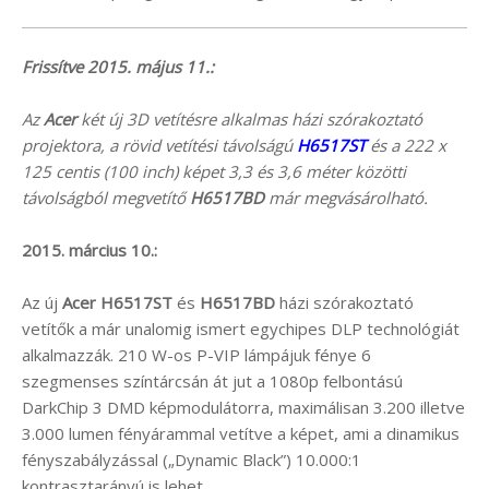
Frissítve 2015. május 11.:
Az
Acer
két új 3D vetítésre alkalmas házi szórakoztató
projektora, a rövid vetítési távolságú
H6517ST
és a 222 x
125 centis (100 inch) képet 3,3 és 3,6 méter közötti
távolságból megvetítő
H6517BD
már megvásárolható.
2015. március 10.:
Az új
Acer H6517ST
és
H6517BD
házi szórakoztató
vetítők a már unalomig ismert egychipes DLP technológiát
alkalmazzák. 210 W-os P-VIP lámpájuk fénye 6
szegmenses színtárcsán át jut a 1080p felbontású
DarkChip 3 DMD képmodulátorra, maximálisan 3.200 illetve
3.000 lumen fényárammal vetítve a képet, ami a dinamikus
fényszabályzással („Dynamic Black”) 10.000:1
kontrasztarányú is lehet.