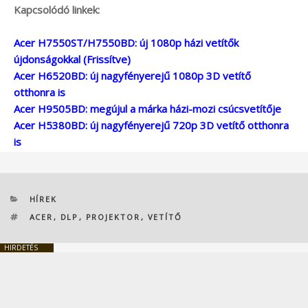
Kapcsolódó linkek:
Acer H7550ST/H7550BD: új 1080p házi vetítők
újdonságokkal (Frissítve)
Acer H6520BD: új nagyfényerejű 1080p 3D vetítő
otthonra is
Acer H9505BD: megújul a márka házi-mozi csúcsvetítője
Acer H5380BD: új nagyfényerejű 720p 3D vetítő otthonra
is
KATEGÓRIÁK
HÍREK
CÍMKÉK
ACER
,
DLP
,
PROJEKTOR
,
VETÍTŐ
HIRDETÉS