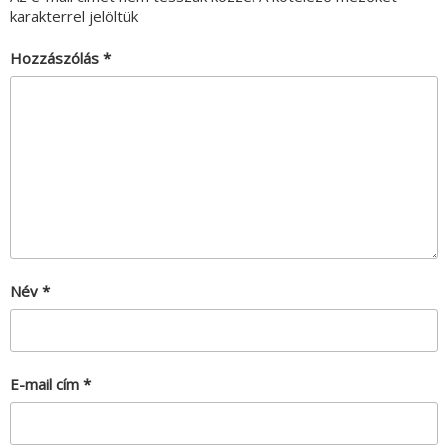
karakterrel jelöltük
Hozzászólás
*
Név
*
E-mail cím
*