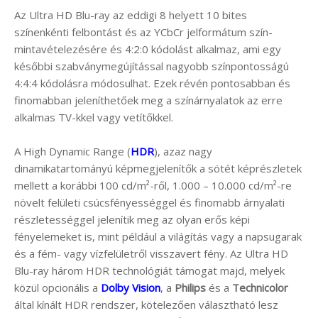
Az Ultra HD Blu-ray az eddigi 8 helyett 10 bites
színenkénti felbontást és az YCbCr jelformátum szín-
mintavételezésére és 4:2:0 kódolást alkalmaz, ami egy
későbbi szabványmegújítással nagyobb színpontosságú
4:4:4 kódolásra módosulhat. Ezek révén pontosabban és
finomabban jeleníthetőek meg a színárnyalatok az erre
alkalmas TV-kkel vagy vetítőkkel.
A High Dynamic Range (
HDR
), azaz nagy
dinamikatartományú képmegjelenítők a sötét képrészletek
mellett a korábbi 100 cd/m²-ről, 1.000 – 10.000 cd/m²-re
növelt felületi csúcsfényességgel és finomabb árnyalati
részletességgel jelenítik meg az olyan erős képi
fényelemeket is, mint például a világítás vagy a napsugarak
és a fém- vagy vízfelületről visszavert fény. Az Ultra HD
Blu-ray három HDR technológiát támogat majd, melyek
közül opcionális a
Dolby Vision
, a
Philips
és a
Technicolor
által kínált HDR rendszer, kötelezően választható lesz