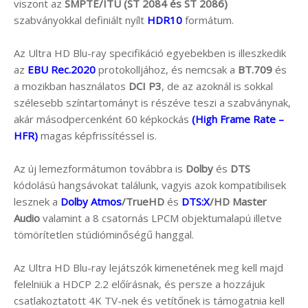
viszont az
SMPTE/ITU (ST 2084 és ST 2086)
szabványokkal definiált nyílt
HDR10
formátum.
Az Ultra HD Blu-ray specifikáció egyebekben is illeszkedik
az
EBU Rec.2020
protokolljához, és nemcsak a
BT.709
és
a mozikban használatos
DCI P3
, de az azoknál is sokkal
szélesebb színtartományt is részéve teszi a szabványnak,
akár másodpercenként 60 képkockás
(High Frame Rate –
HFR)
magas képfrissítéssel is.
Az új lemezformátumon továbbra is
Dolby
és
DTS
kódolású hangsávokat találunk, vagyis azok kompatibilisek
lesznek a
Dolby Atmos
/TrueHD
és
DTS:X
/HD Master
Audio
valamint a 8 csatornás LPCM objektumalapú illetve
tömörítetlen stúdióminőségű hanggal.
Az Ultra HD Blu-ray lejátszók kimenetének meg kell majd
felelniük a HDCP 2.2 előírásnak, és persze a hozzájuk
csatlakoztatott 4K TV-nek és vetítőnek is támogatnia kell