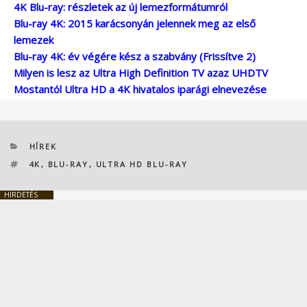
4K Blu-ray: részletek az új lemezformátumról
Blu-ray 4K: 2015 karácsonyán jelennek meg az első
lemezek
Blu-ray 4K: év végére kész a szabvány (Frissítve 2)
Milyen is lesz az Ultra High Definition TV azaz UHDTV
Mostantól Ultra HD a 4K hivatalos iparági elnevezése
KATEGÓRIÁK
HÍREK
CÍMKÉK
4K
,
BLU-RAY
,
ULTRA HD BLU-RAY
HIRDETÉS