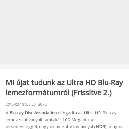
Mi újat tudunk az Ultra HD Blu-Ray
lemezformátumról (Frissítve 2.)
Beküldve:
2015-02-18
Szerző:
GURU
A
Blu-ray Disc Association
elfogadta az Ultra HD Blu-ray
lemez szabványait, ami akár 100 Megabit/sec
bitsebességgel, nagy dinamikatartománnyal (
HDR
), magas