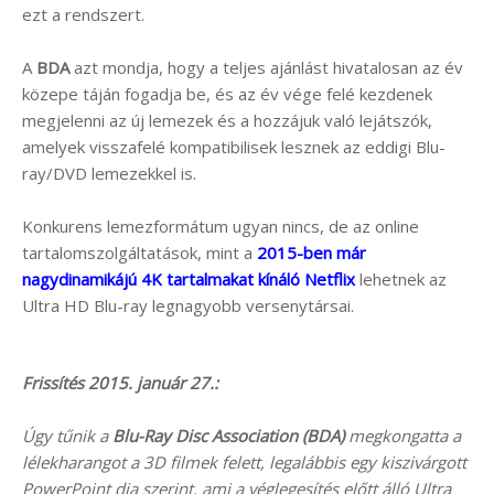
ezt a rendszert.
A
BDA
azt mondja, hogy a teljes ajánlást hivatalosan az év
közepe táján fogadja be, és az év vége felé kezdenek
megjelenni az új lemezek és a hozzájuk való lejátszók,
amelyek visszafelé kompatibilisek lesznek az eddigi Blu-
ray/DVD lemezekkel is.
Konkurens lemezformátum ugyan nincs, de az online
tartalomszolgáltatások, mint a
2015-ben már
nagydinamikájú 4K tartalmakat kínáló Netflix
lehetnek az
Ultra HD Blu-ray legnagyobb versenytársai.
Frissítés 2015. január 27.:
Úgy tűnik a
Blu-Ray Disc Association (BDA)
megkongatta a
lélekharangot a 3D filmek felett, legalábbis egy kiszivárgott
PowerPoint dia szerint, ami a véglegesítés előtt álló Ultra