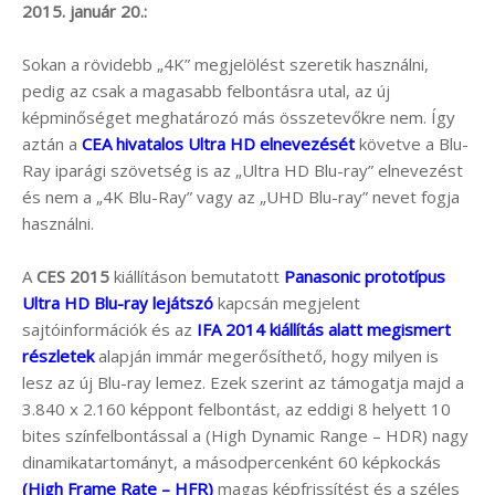
2015. január 20.:
Sokan a rövidebb „4K” megjelölést szeretik használni,
pedig az csak a magasabb felbontásra utal, az új
képminőséget meghatározó más összetevőkre nem. Így
aztán a
CEA hivatalos Ultra HD elnevezését
követve a Blu-
Ray iparági szövetség is az „Ultra HD Blu-ray” elnevezést
és nem a „4K Blu-Ray” vagy az „UHD Blu-ray” nevet fogja
használni.
A
CES 2015
kiállításon bemutatott
Panasonic prototípus
Ultra HD Blu-ray lejátszó
kapcsán megjelent
sajtóinformációk és az
IFA 2014 kiállítás alatt megismert
részletek
alapján immár megerősíthető, hogy milyen is
lesz az új Blu-ray lemez. Ezek szerint az támogatja majd a
3.840 x 2.160 képpont felbontást, az eddigi 8 helyett 10
bites színfelbontással a (High Dynamic Range – HDR) nagy
dinamikatartományt, a másodpercenként 60 képkockás
(High Frame Rate – HFR)
magas képfrissítést és a széles