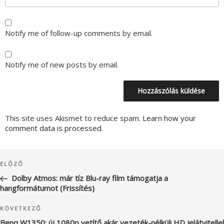
Notify me of follow-up comments by email.
Notify me of new posts by email.
This site uses Akismet to reduce spam.
Learn how your
comment data is processed.
Bejegyzés
Korábbi
ELŐZŐ
navigáció
bejegyzés
Dolby Atmos: már tíz Blu-ray film támogatja a
hangformátumot (Frissítés)
Következő
KÖVETKEZŐ
bejegyzés
Benq W1350: új 1080p vetítő akár vezeték-nélküli HD jelátvitellel