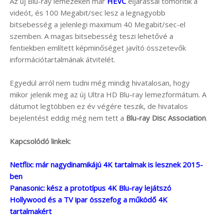
Az új Blu-ray lemezeken már
HEVC
eljárással tömörítik a
videót, és 100 Megabit/sec lesz a legnagyobb
bitsebesség a jelenlegi maximum 40 Megabit/sec-el
szemben. A magas bitsebesség teszi lehetővé a
fentiekben említett képminőséget javító összetevők
információtartalmának átvitelét.
Egyedül arról nem tudni még mindig hivatalosan, hogy
mikor jelenik meg az új Ultra HD Blu-ray lemezformátum. A
dátumot legtöbben ez év végére teszik, de hivatalos
bejelentést eddig még nem tett a
Blu-ray Disc Association
.
Kapcsolódó linkek:
Netflix: már nagydinamikájú 4K tartalmak is lesznek 2015-
ben
Panasonic: kész a prototípus 4K Blu-ray lejátszó
Hollywood és a TV ipar összefog a működő 4K
tartalmakért