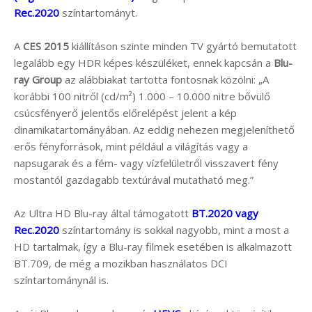
Rec.2020
színtartományt.
A
CES 2015
kiállításon szinte minden TV gyártó bemutatott
legalább egy HDR képes készüléket, ennek kapcsán a
Blu-
ray Group
az alábbiakat tartotta fontosnak közölni: „A
korábbi 100 nitről (cd/m²) 1.000 – 10.000 nitre bővülő
csúcsfényerő jelentős előrelépést jelent a kép
dinamikatartományában. Az eddig nehezen megjeleníthető
erős fényforrások, mint például a világítás vagy a
napsugarak és a fém- vagy vízfelületről visszavert fény
mostantól gazdagabb textúrával mutatható meg.”
Az Ultra HD Blu-ray által támogatott
BT.2020 vagy
Rec.2020
színtartomány is sokkal nagyobb, mint a most a
HD tartalmak, így a Blu-ray filmek esetében is alkalmazott
BT.709, de még a mozikban használatos DCI
színtartománynál is.