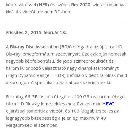
képfrissítéssel (
HFR
) és széles
Rec.2020
színtartománnyal
kínál 4K videót, de nem 3D-ben.
Frissítés 2., 2015. február 18.:
A
Blu-ray Disc Association (BDA)
elfogadta az új Ultra HD
Blu-ray lemezformátum szabványait. Ezek alapján nemcsak
nagyobb képfelbontású, de jobb színreprodukciót és
három különböző választható nagy dinamikatartományt
(High Dynamic Range – HDR) definiáló videót tárolnak majd
a korongon. A specifikáció az alábbiak szerint néz ki:
Fizikailag 66 GB-os kétrétegű és 100 GB-os háromrétegű
Ultra HD Blu-ray lemezek lesznek. Ezeken már
HEVC
eljárással tömörítik a videót, és 100 Megabit/sec lesz a
legnagyobb bitsebesség a jelenlegi maximum 40
Megabit/sec-el szemben.