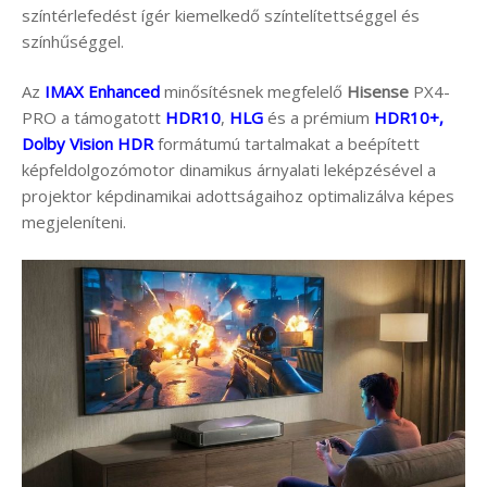
színtérlefedést ígér kiemelkedő színtelítettséggel és
színhűséggel.
Az
IMAX Enhanced
minősítésnek megfelelő
Hisense
PX4-
PRO a támogatott
HDR10
,
HLG
és a prémium
HDR10+,
Dolby Vision HDR
formátumú tartalmakat a beépített
képfeldolgozómotor dinamikus árnyalati leképzésével a
projektor képdinamikai adottságaihoz optimalizálva képes
megjeleníteni.