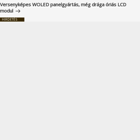
bejegyzés
Versenyképes WOLED panelgyártás, még drága óriás LCD
modul
HIRDETÉS