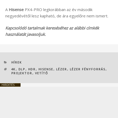
A
Hisense
PX4-PRO legkorábban az év második
negyedévétől lesz kapható, de ára egyelőre nem ismert.
Kapcsolódó tartalmak kereséséhez az alábbi címkék
használatát javasoljuk.
KATEGÓRIÁK
HÍREK
CÍMKÉK
4K
,
DLP
,
HDR
,
HISENSE
,
LÉZER
,
LÉZER FÉNYFORRÁS
,
PROJEKTOR
,
VETÍTŐ
HIRDETÉS