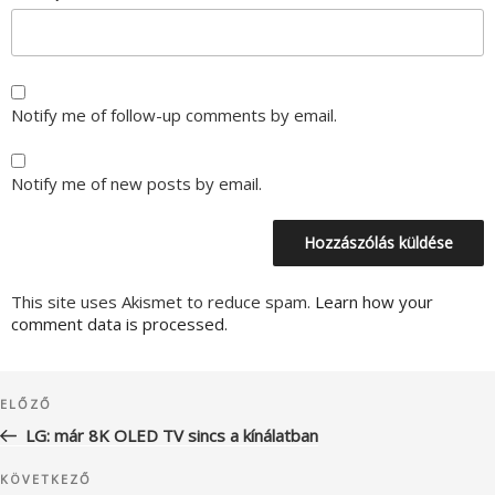
Notify me of follow-up comments by email.
Notify me of new posts by email.
This site uses Akismet to reduce spam.
Learn how your
comment data is processed.
Bejegyzés
Korábbi
ELŐZŐ
navigáció
bejegyzés
LG: már 8K OLED TV sincs a kínálatban
Következő
KÖVETKEZŐ