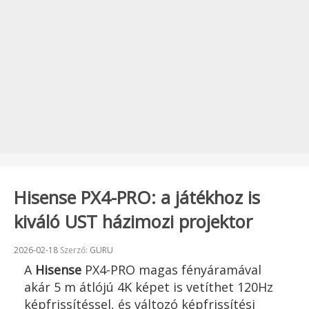
Hisense PX4-PRO: a játékhoz is
kiváló UST házimozi projektor
Beküldve:
2026-02-18
Szerző:
GURU
A
Hisense
PX4-PRO magas fényáramával
akár 5 m átlójú 4K képet is vetíthet 120Hz
képfrissítéssel, és változó képfrissítési