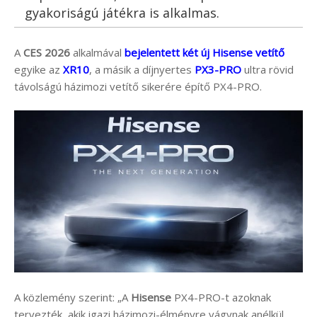
gyakoriságú játékra is alkalmas.
A
CES 2026
alkalmával
bejelentett két új Hisense vetítő
egyike az
XR10
, a másik a díjnyertes
PX3-PRO
ultra rövid
távolságú házimozi vetítő sikerére építő PX4-PRO.
A közlemény szerint: „A
Hisense
PX4-PRO-t azoknak
tervezték, akik igazi házimozi-élményre vágynak anélkül,