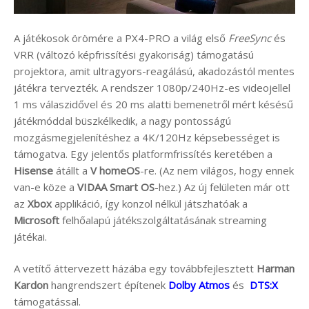
A játékosok örömére a PX4-PRO a világ első
FreeSync
és
VRR (változó képfrissítési gyakoriság) támogatású
projektora, amit ultragyors-reagálású, akadozástól mentes
játékra tervezték. A rendszer 1080p/240Hz-es videojellel
1 ms válaszidővel és 20 ms alatti bemenetről mért késésű
játékmóddal büszkélkedik, a nagy pontosságú
mozgásmegjelenítéshez a 4K/120Hz képsebességet is
támogatva. Egy jelentős platformfrissítés keretében a
Hisense
átállt a
V homeOS
-re. (Az nem világos, hogy ennek
van-e köze a
VIDAA Smart OS
-hez.) Az új felületen már ott
az
Xbox
applikáció, így konzol nélkül játszhatóak a
Microsoft
felhőalapú játékszolgáltatásának streaming
játékai.
A vetítő áttervezett házába egy továbbfejlesztett
Harman
Kardon
hangrendszert építenek
Dolby Atmos
és
DTS:X
támogatással.