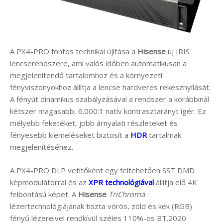
A PX4-PRO fontos technikai újítása a
Hisense
új IRIS
lencserendszere, ami valós időben automatikusan a
megjelenítendő tartalomhoz és a környezeti
fényviszonyokhoz állítja a lencse hardveres rekesznyílását.
A fényút dinamikus szabályzásával a rendszer a korábbinál
kétszer magasabb, 6.000:1 natív kontrasztarányt ígér. Ez
mélyebb feketéket, jobb árnyalati részleteket és
fényesebb kiemeléseket biztosít a
HDR
tartalmak
megjelenítéséhez.
A PX4-PRO DLP vetítőként egy feltehetően SST DMD
képmodulátorral és az
XPR technológiával
állítja elő 4K
felbontású képet. A
Hisense
TriChroma
lézertechnológiájának tiszta vörös, zöld és kék (RGB)
fényű lézereivel rendkívül széles 110%-os BT.2020