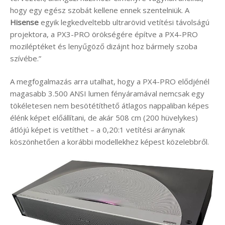
hogy egy egész szobát kellene ennek szentelniük. A
Hisense
egyik legkedveltebb ultrarövid vetítési távolságú
projektora, a PX3-PRO örökségére építve a PX4-PRO
moziléptéket és lenyűgöző dizájnt hoz bármely szoba
szívébe.”
A megfogalmazás arra utalhat, hogy a PX4-PRO elődjénél
magasabb 3.500 ANSI lumen fényáramával nemcsak egy
tökéletesen nem besötétíthető átlagos nappaliban képes
élénk képet előállítani, de akár 508 cm (200 hüvelykes)
átlójú képet is vetíthet – a 0,20:1 vetítési aránynak
köszönhetően a korábbi modellekhez képest közelebbről.