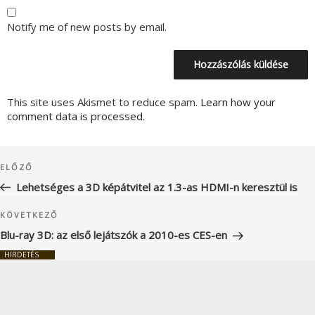
Notify me of new posts by email.
This site uses Akismet to reduce spam.
Learn how your
comment data is processed.
Bejegyzés
Korábbi
ELŐZŐ
navigáció
bejegyzés
Lehetséges a 3D képátvitel az 1.3-as HDMI-n keresztül is
Következő
KÖVETKEZŐ
bejegyzés
Blu-ray 3D: az első lejátszók a 2010-es CES-en
HIRDETÉS