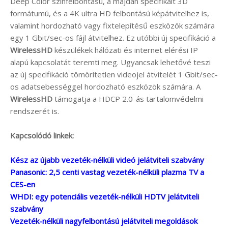
Deep Color színfelbontású, a majdan specifikált 3D
formátumú, és a 4K ultra HD felbontású képátvitelhez is,
valamint hordozható vagy fixtelepítésű eszközök számára
egy 1 Gbit/sec-os fájl átvitelhez. Ez utóbbi új specifikáció a
WirelessHD
készülékek hálózati és internet elérési IP
alapú kapcsolatát teremti meg. Ugyancsak lehetővé teszi
az új specifikáció tömörítetlen videojel átvitelét 1 Gbit/sec-
os adatsebességgel hordozható eszközök számára. A
WirelessHD
támogatja a HDCP 2.0-ás tartalomvédelmi
rendszerét is.
Kapcsolódó linkek:
Kész az újabb vezeték-nélküli videó jelátviteli szabvány
Panasonic: 2,5 centi vastag vezeték-nélküli plazma TV a
CES-en
WHDI: egy potenciális vezeték-nélküli HDTV jelátviteli
szabvány
Vezeték-nélküli nagyfelbontású jelátviteli megoldások