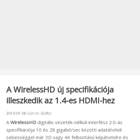
A WirelessHD új specifikációja
illeszkedik az 1.4-es HDMI-hez
Beküldve:
2010-01-06
Szerző:
GURU
A
WirelessHD
digitális vezeték-nélküli interfész 2.0-ás
specifikációja 10 és 28 gigabit/sec közötti adatátviteli
sebességgel már 3D vagy 4K felbontású képátvitelre és