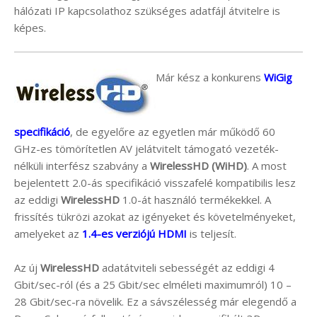
hálózati IP kapcsolathoz szükséges adatfájl átvitelre is
képes.
Már kész a konkurens
WiGig
specifikáció
, de egyelőre az egyetlen már működő 60
GHz-es tömörítetlen AV jelátvitelt támogató vezeték-
nélküli interfész szabvány a
WirelessHD (WiHD)
. A most
bejelentett 2.0-ás specifikáció visszafelé kompatibilis lesz
az eddigi
WirelessHD
1.0-át használó termékekkel. A
frissítés tükrözi azokat az igényeket és követelményeket,
amelyeket az
1.4-es verziójú HDMI
is teljesít.
Az új
WirelessHD
adatátviteli sebességét az eddigi 4
Gbit/sec-ról (és a 25 Gbit/sec elméleti maximumról) 10 –
28 Gbit/sec-ra növelik. Ez a sávszélesség már elegendő a