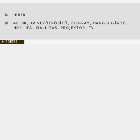
KATEGÓRIÁK
HÍREK
CÍMKÉK
4K
,
8K
,
AV VEVŐERŐSÍTŐ
,
BLU-RAY
,
HANGSUGÁRZÓ
,
HDR
,
IFA
,
KIÁLLÍTÁS
,
PROJEKTOR
,
TV
HIRDETÉS