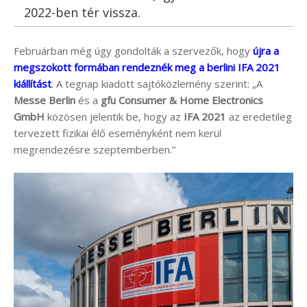
2022-ben tér vissza.
Februárban még úgy gondolták a szervezők, hogy
újra a
megszokott formában rendeznék meg a berlini IFA 2021
kiállítást
. A tegnap kiadott sajtóközlemény szerint: „A
Messe Berlin
és a
gfu Consumer & Home Electronics
GmbH
közösen jelentik be, hogy az
IFA 2021
az eredetileg
tervezett fizikai élő eseményként nem kerül
megrendezésre szeptemberben.”