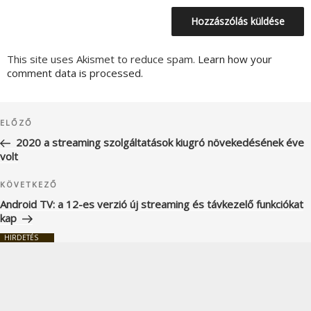
This site uses Akismet to reduce spam.
Learn how your
comment data is processed.
Bejegyzés
Korábbi
ELŐZŐ
navigáció
bejegyzés
2020 a streaming szolgáltatások kiugró növekedésének éve
volt
Következő
KÖVETKEZŐ
bejegyzés
Android TV: a 12-es verzió új streaming és távkezelő funkciókat
kap
HIRDETÉS