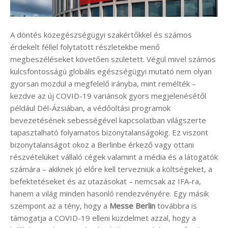
A döntés közegészségügyi szakértőkkel és számos
érdekelt féllel folytatott részletekbe menő
megbeszéléseket követően született. Végül mivel számos
kulcsfontosságú globális egészségügyi mutató nem olyan
gyorsan mozdul a megfelelő irányba, mint remélték –
kezdve az új COVID-19 variánsok gyors megjelenésétől
például Dél-Ázsiában, a védőoltási programok
bevezetésének sebességével kapcsolatban világszerte
tapasztalható folyamatos bizonytalanságokig. Ez viszont
bizonytalanságot okoz a Berlinbe érkező vagy ottani
részvételüket vállaló cégek valamint a média és a látogatók
számára – akiknek jó előre kell tervezniük a költségeket, a
befektetéseket és az utazásokat – nemcsak az IFA-ra,
hanem a világ minden hasonló rendezvényére. Egy másik
szempont az a tény, hogy a
Messe Berlin
továbbra is
támogatja a COVID-19 elleni küzdelmet azzal, hogy a