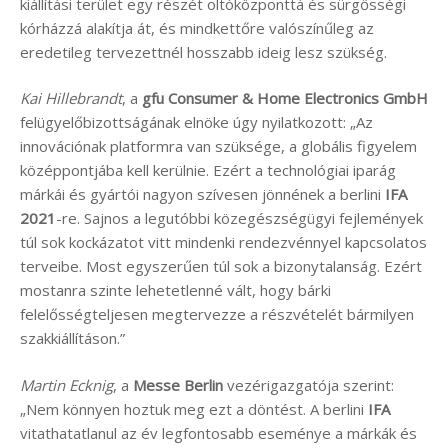
kiállítási terület egy részét oltóközponttá és sürgősségi
kórházzá alakítja át, és mindkettőre valószínűleg az
eredetileg tervezettnél hosszabb ideig lesz szükség.
Kai Hillebrandt
, a
gfu Consumer & Home Electronics GmbH
felügyelőbizottságának elnöke úgy nyilatkozott: „Az
innovációnak platformra van szüksége, a globális figyelem
középpontjába kell kerülnie. Ezért a technológiai iparág
márkái és gyártói nagyon szívesen jönnének a berlini
IFA
2021
-re. Sajnos a legutóbbi közegészségügyi fejlemények
túl sok kockázatot vitt mindenki rendezvénnyel kapcsolatos
terveibe. Most egyszerűen túl sok a bizonytalanság. Ezért
mostanra szinte lehetetlenné vált, hogy bárki
felelősségteljesen megtervezze a részvételét bármilyen
szakkiállításon.”
Martin Ecknig
, a
Messe Berlin
vezérigazgatója szerint:
„Nem könnyen hoztuk meg ezt a döntést. A berlini
IFA
vitathatatlanul az év legfontosabb eseménye a márkák és