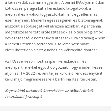
a kereskedők számára egyaránt. A berlini
IFA
olyan módon
köti össze iparágunkat a kereskedő látogatókkal, a
médiával és a valódi fogyasztókkal, mint egyetlen más
esemény sem. Mindenki egészségének és biztonságának
abszolút elsőbbséget kell élveznie azonban. A pandémia
megfékezésére tett erőfeszítések – az oltási programok
bevezetésétől a nemzetközi utazások újraindításáig – nem
a remélt ütemben történtek. E fejlemények miatt
elkerülhetetlen volt ez a nehéz és kiábrándító döntés.”
Az
IFA
szervezői most az ipari, kereskedelmi és
médiapartnerekkel együtt dolgoznak, hogy minden készen
álljon az IFA 2022-re, ami teljes körű élő rendezvényként
kerül majd megrendezésre a berlini kiállítási területen.
Kapcsolódó tartalmak kereséséhez az alábbi címkék
használatát javasoljuk.