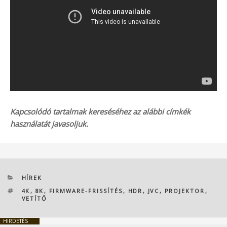
Kapcsolódó tartalmak kereséséhez az alábbi címkék
használatát javasoljuk.
KATEGÓRIÁK
HÍREK
CÍMKÉK
4K
,
8K
,
FIRMWARE-FRISSÍTÉS
,
HDR
,
JVC
,
PROJEKTOR
,
VETÍTŐ
HIRDETÉS