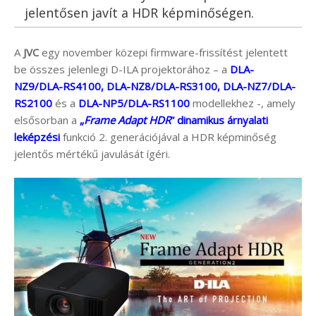
jelentősen javít a HDR képminőségen.
A
JVC
egy november közepi firmware-frissítést jelentett
be összes jelenlegi D-ILA projektorához – a
DLA-
NZ9/DLA-RS4100, DLA-NZ8/DLA-RS3100, DLA-NZ7/DLA-
RS2100
és a
DLA-NP5/DLA-RS1100
modellekhez -, amely
elsősorban a
„
Frame Adapt HDR
” dinamikus árnyalati
leképzési
funkció 2. generációjával a HDR képminőség
jelentős mértékű javulását ígéri.