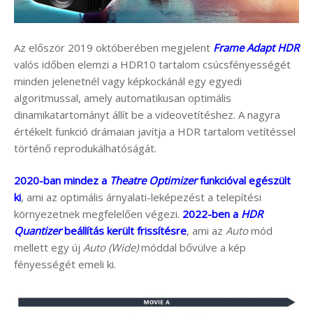
Az először 2019 októberében megjelent
Frame Adapt HDR
valós időben elemzi a HDR10 tartalom csúcsfényességét
minden jelenetnél vagy képkockánál egy egyedi
algoritmussal, amely automatikusan optimális
dinamikatartományt állít be a videovetítéshez. A nagyra
értékelt funkció drámaian javítja a HDR tartalom vetítéssel
történő reprodukálhatóságát.
2020-ban mindez a
Theatre Optimizer
funkcióval egészült
ki
, ami az optimális árnyalati-leképezést a telepítési
környezetnek megfelelően végezi.
2022-ben a
HDR
Quantizer
beállítás került frissítésre
, ami az
Auto
mód
mellett egy új
Auto (Wide)
móddal bővülve a kép
fényességét emeli ki.