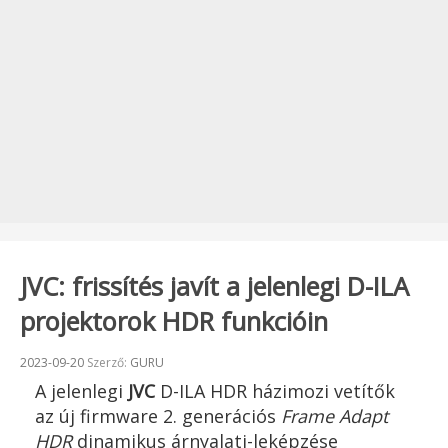
JVC: frissítés javít a jelenlegi D-ILA
projektorok HDR funkcióin
Beküldve:
2023-09-20
Szerző:
GURU
A jelenlegi
JVC
D-ILA HDR házimozi vetítők
az új firmware 2. generációs
Frame Adapt
HDR
dinamikus árnyalati-leképzése