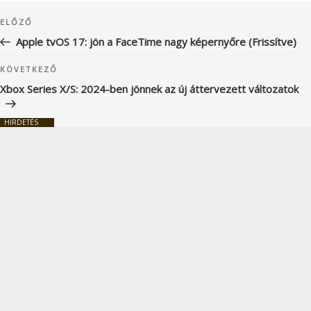
Bejegyzés
Korábbi
ELŐZŐ
navigáció
bejegyzés
Apple tvOS 17: jön a FaceTime nagy képernyőre (Frissítve)
Következő
KÖVETKEZŐ
bejegyzés
Xbox Series X/S: 2024-ben jönnek az új áttervezett változatok
HIRDETÉS