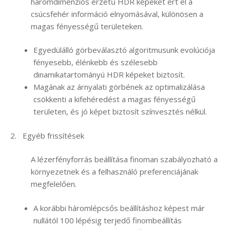
háromdimenziós érzetű HDR képeket ért el a
csúcsfehér információ elnyomásával, különösen a
magas fényességű területeken.
Egyedülálló görbeválasztó algoritmusunk evolúciója
fényesebb, élénkebb és szélesebb
dinamikatartományú HDR képeket biztosít.
Magának az árnyalati görbének az optimalizálása
csökkenti a kifehéredést a magas fényességű
területen, és jó képet biztosít színvesztés nélkül.
2. Egyéb frissítések
A lézerfényforrás beállítása finoman szabályozható a
környezetnek és a felhasználó preferenciájának
megfelelően.
A korábbi háromlépcsős beállításhoz képest már
nullától 100 lépésig terjedő finombeállítás