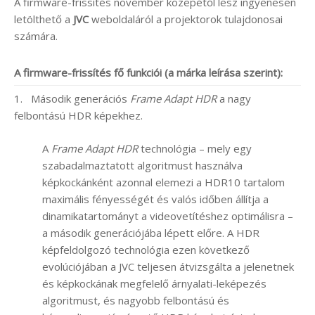
A firmware-frissítés november közepétől lesz ingyenesen
letölthető a
JVC
weboldaláról a projektorok tulajdonosai
számára.
A firmware-frissítés fő funkciói (a márka leírása szerint):
1. Második generációs
Frame Adapt HDR
a nagy
felbontású HDR képekhez.
A
Frame Adapt HDR
technológia – mely egy
szabadalmaztatott algoritmust használva
képkockánként azonnal elemezi a HDR10 tartalom
maximális fényességét és valós időben állítja a
dinamikatartományt a videovetítéshez optimálisra –
a második generációjába lépett előre. A HDR
képfeldolgozó technológia ezen következő
evolúciójában a JVC teljesen átvizsgálta a jelenetnek
és képkockának megfelelő árnyalati-leképezés
algoritmust, és nagyobb felbontású és