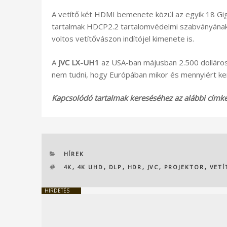
A vetítő két HDMI bemenete közül az egyik 18 Gig
tartalmak HDCP2.2 tartalomvédelmi szabványának.
voltos vetítővászon indítójel kimenete is.
A
JVC LX-UH1
az USA-ban májusban 2.500 dolláros 
nem tudni, hogy Európában mikor és mennyiért ke
Kapcsolódó tartalmak kereséséhez az alábbi címkék
KATEGÓRIÁK
HÍREK
CÍMKÉK
4K
,
4K UHD
,
DLP
,
HDR
,
JVC
,
PROJEKTOR
,
VETÍ
HIRDETÉS