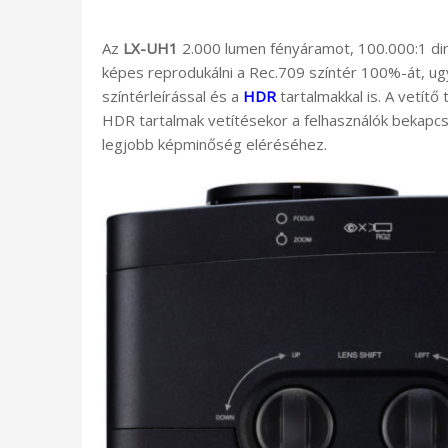
Az
LX-UH1
2.000 lumen fényáramot, 100.000:1 di
képes reprodukálni a Rec.709 színtér 100%-át, ug
színtérleírással és a
HDR
tartalmakkal is. A vetít
HDR tartalmak vetítésekor a felhasználók bekapcso
legjobb képminőség eléréséhez.