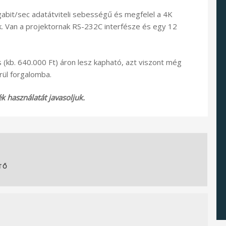
abit/sec adatátviteli sebességű és megfelel a 4K
 Van a projektornak RS-232C interfésze és egy 12
(kb. 640.000 Ft) áron lesz kapható, azt viszont még
rül forgalomba.
 használatát javasoljuk.
TŐ