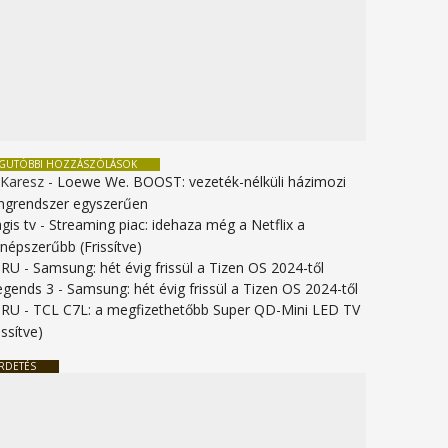
EGUTÓBBI HOZZÁSZÓLÁSOK
 Karesz
-
Loewe We. BOOST: vezeték-nélküli házimozi
ngrendszer egyszerűen
gis tv
-
Streaming piac: idehaza még a Netflix a
gnépszerűbb (Frissítve)
URU
-
Samsung: hét évig frissül a Tizen OS 2024-től
legends 3
-
Samsung: hét évig frissül a Tizen OS 2024-től
URU
-
TCL C7L: a megfizethetőbb Super QD-Mini LED TV
issítve)
RDETÉS