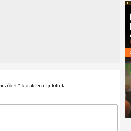
HI
 mezőket
*
karakterrel jelöltük