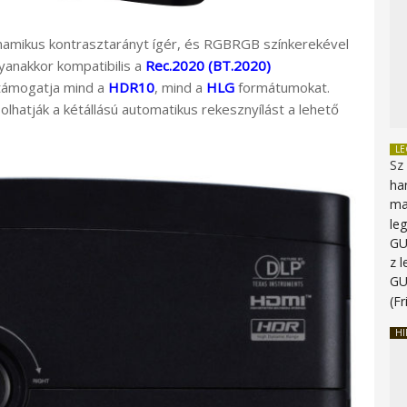
namikus kontrasztarányt ígér, és RGBRGB színkerekével
yanakkor kompatibilis a
Rec.2020 (BT.2020)
ő támogatja mind a
HDR10
, mind a
HLG
formátumokat.
lhatják a kétállású automatikus rekesznyílást a lehető
L
Sz
ha
ma
le
G
z 
G
(Fr
HI