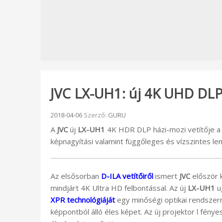
JVC LX-UH1: új 4K UHD DLP 
Beküldve:
2018-04-06
Szerző:
GURU
A
JVC
új
LX-UH1
4K HDR DLP házi-mozi vetítője a
képnagyítási valamint függőleges és vízszintes len
Az elsősorban
D-ILA vetítőiről
ismert
JVC
először 
mindjárt 4K Ultra HD felbontással. Az új
LX-UH1
u
XPR technológiáját
egy minőségi optikai rendszerrel
képpontból álló éles képet. Az új projektor l fény