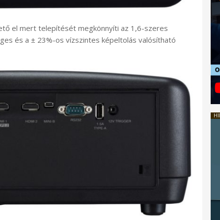
tő el mert telepítését megkönnyíti az 1,6-szeres
ges és a ± 23%-os vízszintes képeltolás valósítható
HI