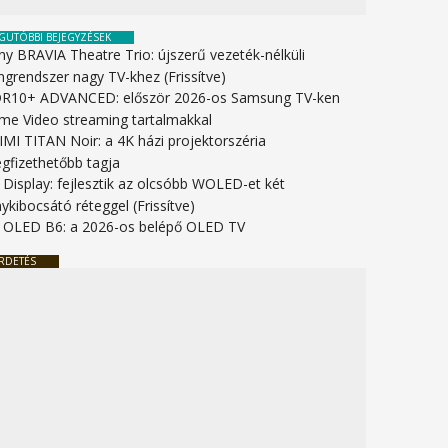
GUTÓBBI BEJEGYZÉSEK
ny BRAVIA Theatre Trio: újszerű vezeték-nélküli
ngrendszer nagy TV-khez (Frissítve)
R10+ ADVANCED: először 2026-os Samsung TV-ken
ime Video streaming tartalmakkal
IMI TITAN Noir: a 4K házi projektorszéria
gfizethetőbb tagja
 Display: fejlesztik az olcsóbb WOLED-et két
ykibocsátó réteggel (Frissítve)
 OLED B6: a 2026-os belépő OLED TV
RDETÉS