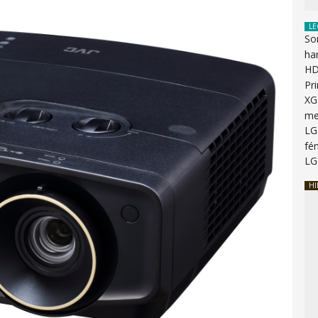
LE
So
ha
HD
Pr
XG
me
LG
fén
LG
HI