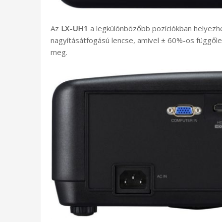
Az
LX-UH1
a legkülönbözőbb pozíciókban helyezhe
nagyításátfogású lencse, amivel ± 60%-os függőle
meg.