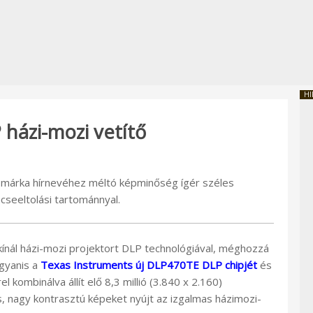
HI
házi-mozi vetítő
 márka hírnevéhez méltó képminőség ígér széles
cseeltolási tartománnyal.
kínál házi-mozi projektort DLP technológiával, méghozzá
gyanis a
Texas Instruments új DLP470TE DLP chipjét
és
 kombinálva állít elő 8,3 millió (3.840 x 2.160)
es, nagy kontrasztú képeket nyújt az izgalmas házimozi-