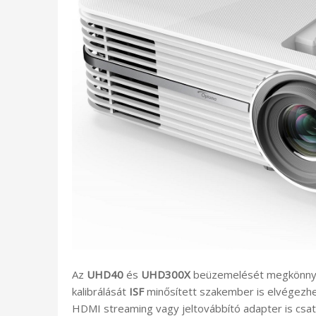
Az
UHD40
és
UHD300X
beüzemelését megkönnyít
kalibrálását
ISF
minősített szakember is elvégezhe
HDMI streaming vagy jeltovábbító adapter is csatl