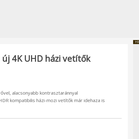
HI
j 4K UHD házi vetítők
rővel, alacsonyabb kontrasztaránnyal
DR kompatibilis házi-mozi vetítők már idehaza is