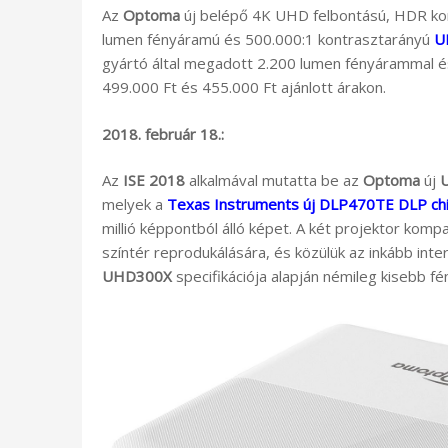
Az
Optoma
új belépő 4K UHD felbontású, HDR kompa
lumen fényáramú és 500.000:1 kontrasztarányú
U
gyártó által megadott 2.200 lumen fényárammal é
499.000 Ft és 455.000 Ft ajánlott árakon.
2018. február 18.:
Az
ISE 2018
alkalmával mutatta be az
Optoma
új
melyek a
Texas Instruments új DLP470TE DLP chi
millió képpontból álló képet. A két projektor kompat
színtér reprodukálására, és közülük az inkább int
UHD300X
specifikációja alapján némileg kisebb f