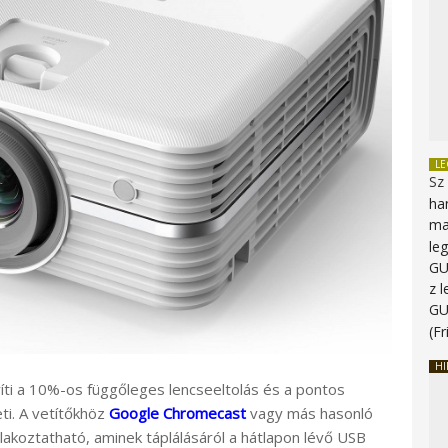
L
Sz
ha
ma
le
G
z 
G
(Fr
HI
i a 10%-os függőleges lencseeltolás és a pontos
ti. A vetítőkhöz
Google Chromecast
vagy más hasonló
akoztatható, aminek táplálásáról a hátlapon lévő USB