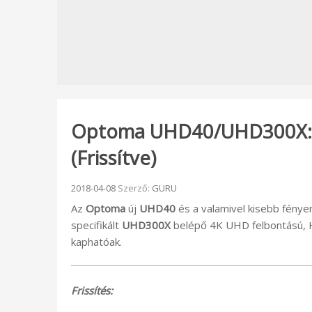
Optoma UHD40/UHD300X: ú
(Frissítve)
Beküldve:
2018-04-08
Szerző:
GURU
Az
Optoma
új
UHD40
és a valamivel kisebb fénye
specifikált
UHD300X
belépő 4K UHD felbontású, H
kaphatóak.
Frissítés: