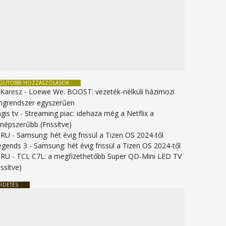
EGUTÓBBI HOZZÁSZÓLÁSOK
 Karesz
-
Loewe We. BOOST: vezeték-nélküli házimozi
ngrendszer egyszerűen
gis tv
-
Streaming piac: idehaza még a Netflix a
gnépszerűbb (Frissítve)
URU
-
Samsung: hét évig frissül a Tizen OS 2024-től
legends 3
-
Samsung: hét évig frissül a Tizen OS 2024-től
URU
-
TCL C7L: a megfizethetőbb Super QD-Mini LED TV
issítve)
RDETÉS