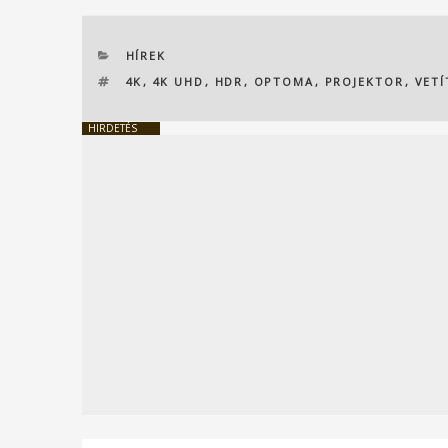
KATEGÓRIÁK
HÍREK
CÍMKÉK
4K
,
4K UHD
,
HDR
,
OPTOMA
,
PROJEKTOR
,
VET
HIRDETÉS