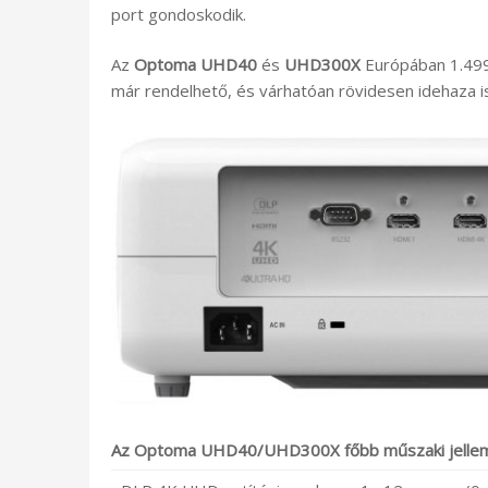
port gondoskodik.
Az
Optoma UHD40
és
UHD300X
Európában 1.499 €
már rendelhető, és várhatóan rövidesen idehaza i
Az Optoma UHD40/UHD300X főbb műszaki jellem