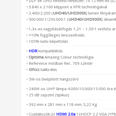
• DLP 4K UHD vetítési rendszer; 1x 12 mm-es (0
• 3.840 x 2.160 képpont a XPR technológiával
• 2.400/2.200 (
UHD40/UHD300X
) lumen fényára
• 500.000:1/250.000:1 (
UHD40/UHD300X
) dinam
• 1,3x-es nagyításátfogás 1,21 – 1,59:1 vetítési a
• +10% függőleges lencseeltolás
• 105% natív képeltolás
•
HDR
kompatibilitás
•
Optoma
Amazing Colour technológia
• Reference módban Rec. 709 színtér
•
ISFccc
kalibrálás
• 5W-os beépített hangszóró
• 240W-os UHP lámpa 4.000/10.000/15.000 óra 
• 25 dB zajszint (tipikus)
• 392 mm x 281 mm x 118 mm; 5,22 Kg
• Csatlakozók:2x
HDMI 2.0a
1xHDCP 2.2 VGA (YPbPr