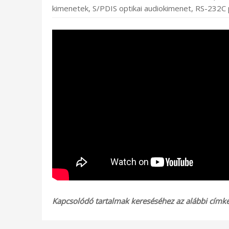
kimenetek, S/PDIS optikai audiokimenet, RS-232C 
Kapcsolódó tartalmak kereséséhez az alábbi címkék