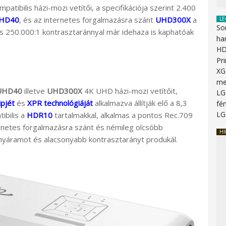
tibilis házi-mozi vetítői, a specifikációja szerint 2.400
HD40
, és az internetes forgalmazásra szánt
UHD300X
a
LE
So
s 250.000:1 kontrasztaránnyal már idehaza is kaphatóak
ha
HD
Pr
XG
me
UHD40
illetve
UHD300X
4K UHD házi-mozi vetítőit,
LG
pjét
és
XPR technológiáját
alkalmazva állítják elő a 8,3
fén
LG
ibilis a
HDR10
tartalmakkal, alkalmas a pontos Rec.709
ernetes forgalmazásra szánt és némileg olcsóbb
HI
ényáramot és alacsonyabb kontrasztarányt produkál.