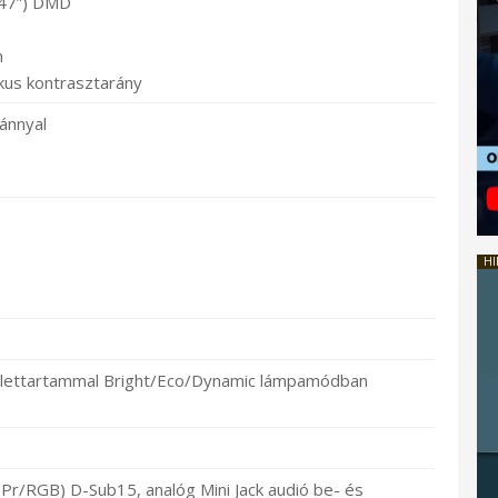
,47”) DMD
m
ikus kontrasztarány
ránnyal
HI
élettartammal Bright/Eco/Dynamic lámpamódban
/RGB) D-Sub15, analóg Mini Jack audió be- és