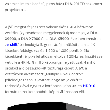
valamint limitált kiadású, piros házú
DLA-20LTD
házi-mozi
projektorait.
A
JVC
megint fejlesztett valamicskét D-ILA házi-mozi
vetítőin, így rövidesen megjelennek új modelljei, a
DLA-
X9900
, a
DLA-X7900
és a
DLA-X5900
. Ezekben immár az
„
e-shift
” technológia 5. generációja működik, ami a 4K
képeket feldolgozva és 1.920 x 1.080 pontból álló
képekként fél pixellel átlósan eltolva 120Hz-es frissítéssel
vetíti ki a 4K kb. 8 millió képpontja helyett csak 4 millió
pixelből álló pszeudo-4K textúrájú képét. A
JVC
a
vetítőkben alkalmazott „Multiple Pixel Control”
jelfeldolgozáson is javított, hogy az „e-shift5”
technológiával együtt a korábbinál jobb 4K és
HDR10
formátummal kompatibilis képet állíthasson elő.