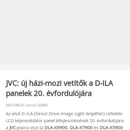
JVC: új házi-mozi vetítők a D-ILA
panelek 20. évfordulójára
Beküldve:
2017-09-21
Szerző:
GURU
Az első D-ILA (Direct Drive Image Light Amplifier) reflektív
LCD képmodulátor panel kifejlesztésének 20. évfordulójára
a
JVC
piacra viszi új
DLA-X9900
,
DLA-X7900
és
DLA-X5900