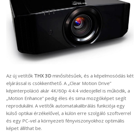
Az új vetítők
THX 3D
minősítésűek, és a képelmosódás két
eljárással is csökkenthető. A „Clear Motion Drive”
képinterpoláció akár 4K/60p 4:4:4 videojellel is működik, a
„Motion Enhance” pedig éles és sima mozgóképet segít
reprodukálni. A vetítők automatakalibrálás funkciója egy
külső optikai érzékelővel, a külön erre szolgáló szoftverrel
és egy PC-vel a környezeti fényviszonyokhoz optimális
képet állíthat be.