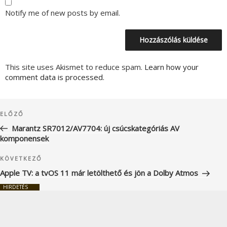
Notify me of new posts by email.
This site uses Akismet to reduce spam.
Learn how your
comment data is processed.
Bejegyzés
Korábbi
ELŐZŐ
navigáció
bejegyzés
Marantz SR7012/AV7704: új csúcskategóriás AV
komponensek
Következő
KÖVETKEZŐ
bejegyzés
Apple TV: a tvOS 11 már letölthető és jön a Dolby Atmos
HIRDETÉS