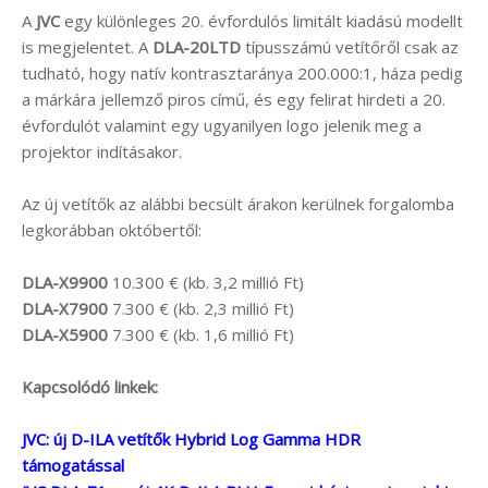
A
JVC
egy különleges 20. évfordulós limitált kiadású modellt
is megjelentet. A
DLA-20LTD
típusszámú vetítőről csak az
tudható, hogy natív kontrasztaránya 200.000:1, háza pedig
a márkára jellemző piros című, és egy felirat hirdeti a 20.
évfordulót valamint egy ugyanilyen logo jelenik meg a
projektor indításakor.
Az új vetítők az alábbi becsült árakon kerülnek forgalomba
legkorábban októbertől:
DLA-X9900
10.300 € (kb. 3,2 millió Ft)
DLA-X7900
7.300 € (kb. 2,3 millió Ft)
DLA-X5900
7.300 € (kb. 1,6 millió Ft)
Kapcsolódó linkek:
JVC: új D-ILA vetítők Hybrid Log Gamma HDR
támogatással