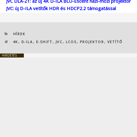
JVC DLA-Z1: az új 4K D-ILA BLU-Escent házi-mozi projektor
JVC: új D-ILA vetítők HDR és HDCP2.2 támogatással
KATEGÓRIÁK
HÍREK
CÍMKÉK
4K
,
D-ILA
,
E-SHIFT
,
JVC
,
LCOS
,
PROJEKTOR
,
VETÍTŐ
HIRDETÉS