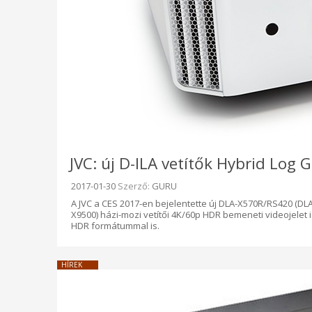
JVC: új D-ILA vetítők Hybrid Log
Beküldve:
2017-01-30
Szerző:
GURU
A JVC a CES 2017-en bejelentette új DLA-X570R/RS420 (D
X9500) házi-mozi vetítői 4K/60p HDR bemeneti videojelet
HDR formátummal is.
HÍREK