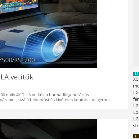
LE
ILA vetítők
XG
me
LG
 natív 4K D-ILA vetítők a harmadik generációs
fé
áramot, kiváló felbontást és kivételes kontrasztot ígérnek.
LG
Lo
LG
st
HI