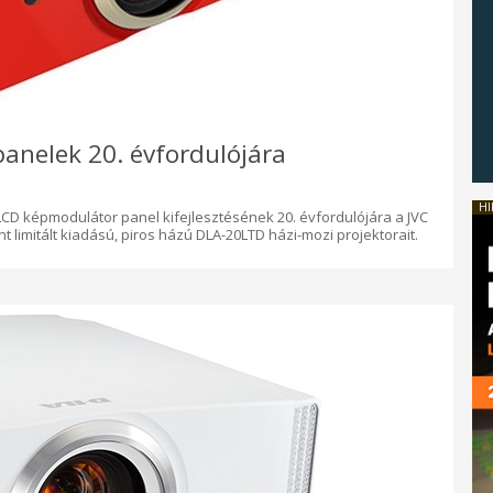
 panelek 20. évfordulójára
HI
ív LCD képmodulátor panel kifejlesztésének 20. évfordulójára a JVC
t limitált kiadású, piros házú DLA-20LTD házi-mozi projektorait.