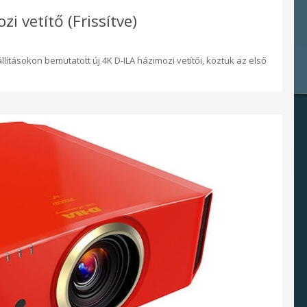
zi vetítő (Frissítve)
llításokon bemutatott új 4K D-ILA házimozi vetítői, köztük az első