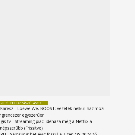
EGUTÓBBI HOZZÁSZÓLÁSOK
 Karesz
-
Loewe We. BOOST: vezeték-nélküli házimozi
ngrendszer egyszerűen
gis tv
-
Streaming piac: idehaza még a Netflix a
gnépszerűbb (Frissítve)
URU
-
Samsung: hét évig frissül a Tizen OS 2024-től