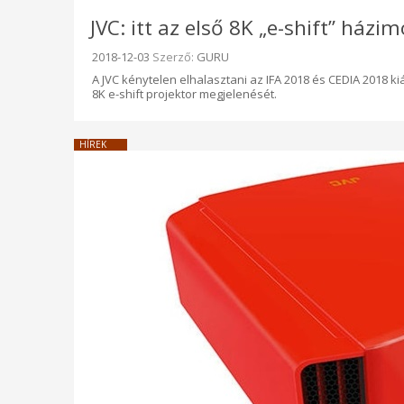
JVC: itt az első 8K „e-shift” házimo
Beküldve:
2018-12-03
Szerző:
GURU
A JVC kénytelen elhalasztani az IFA 2018 és CEDIA 2018 kiá
8K e-shift projektor megjelenését.
HÍREK