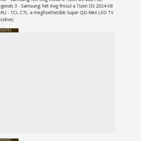
legends 3
-
Samsung: hét évig frissül a Tizen OS 2024-től
URU
-
TCL C7L: a megfizethetőbb Super QD-Mini LED TV
issítve)
RDETÉS
RDETÉS