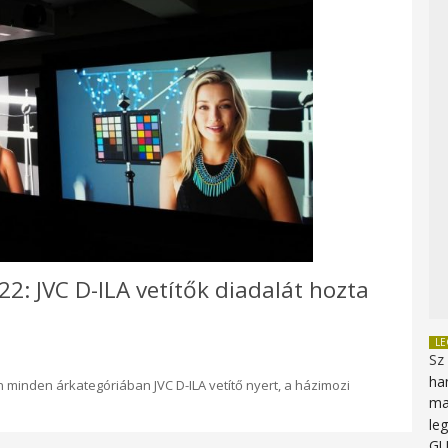
2: JVC D-ILA vetítők diadalát hozta
L
Sz
ha
 minden árkategóriában JVC D-ILA vetítő nyert, a házimozi
ma
le
G