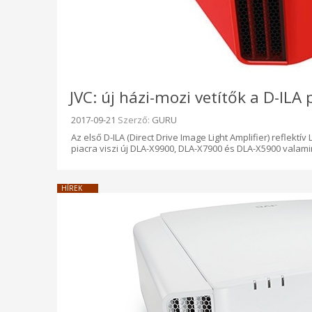
JVC: új házi-mozi vetítők a D-ILA
Beküldve:
2017-09-21
Szerző:
GURU
Az első D-ILA (Direct Drive Image Light Amplifier) reflekt
piacra viszi új DLA-X9900, DLA-X7900 és DLA-X5900 valamin
HÍREK