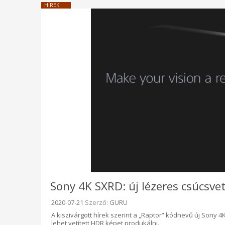
HÍREK
Sony 4K SXRD: új lézeres csúcsve
Beküldve:
2020-07-21
Szerző:
GURU
A kiszivárgott hírek szerint a „Raptor” kódnevű új Sony
lehet vetített HDR képet produkálni.