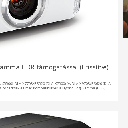
 Gamma HDR támogatással (Frissítve)
LA-X5500), DLA-X770R/RS520 (DLA-X7500) és DLA-X970R/RS620 (DLA-
 is fogadnak és már kompatibilisek a Hybrid Log Gamma (HLG)