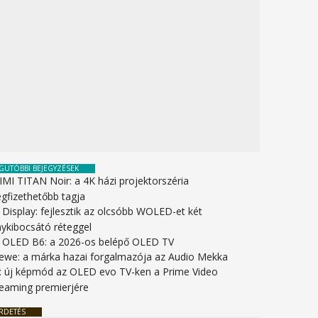
GUTÓBBI BEJEGYZÉSEK
IMI TITAN Noir: a 4K házi projektorszéria
gfizethetőbb tagja
 Display: fejlesztik az olcsóbb WOLED-et két
nykibocsátó réteggel
 OLED B6: a 2026-os belépő OLED TV
ewe: a márka hazai forgalmazója az Audio Mekka
: új képmód az OLED evo TV-ken a Prime Video
reaming premierjére
RDETÉS