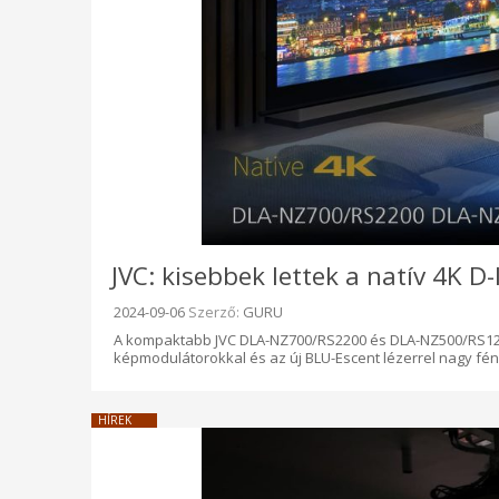
JVC: kisebbek lettek a natív 4K D-
Beküldve:
2024-09-06
Szerző:
GURU
A kompaktabb JVC DLA-NZ700/RS2200 és DLA-NZ500/RS1200
képmodulátorokkal és az új BLU-Escent lézerrel nagy fény
HÍREK