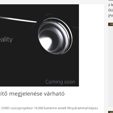
z 
G
(Fr
HI
títő megjelenése várható
 4K SXRD csúcsprojektor 10.000 lumenre emelt fényárammal képes
HI