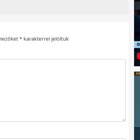
 mezőket
*
karakterrel jelöltük
HI