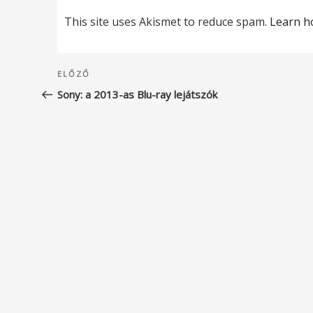
This site uses Akismet to reduce spam.
Learn h
Bejegyzés
Korábbi
ELŐZŐ
navigáció
bejegyzés
Sony: a 2013-as Blu-ray lejátszók