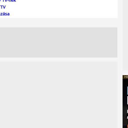
 TV
azása
HI