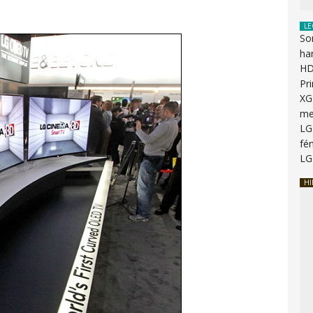
LE
So
ha
HD
Pr
XG
me
LG
fén
LG
HI