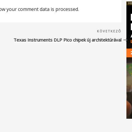
HI
ow your comment data is processed.
Köve
KÖVETKEZŐ
beje
Texas Instruments DLP Pico chipek új architektúrával