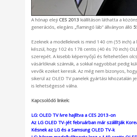
A hónap eleji
CES 2013
kiállításon láthatta a közö
generációs, elegáns „flamingó láb” állványon álló
5
Ezeknek a modelleknek is mind 140 cm (55 inch) a 
készül, hogy 102 és 178 centis (40 és 70 inch) OLE
szerepét. A kisebb képernyőjű és feltehetően ol
vásárlóknak szánnák, a sokkal nagyobbat pedig kül
vevők ezeket keresik. Az még nem bizonyos, hogy 
sikerül az OLED TV panelek gyártási kihozatalán jel
is lehetségessé válna.
Kapcsolódó linkek:
LG: OLED TV ívre hajlítva a CES 2013-on
Az LG OLED TV-jét februárban már szállítják Kor
Késnek az LG és a Samsung OLED TV-k
LG: három modellváltozata lesz a 140 centis OLE