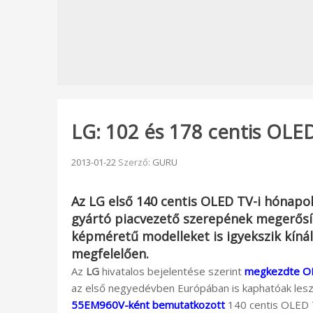
LG: 102 és 178 centis OLE
Beküldve:
2013-01-22
Szerző:
GURU
Az
LG
első 140 centis OLED TV-i hónapok
gyártó piacvezető szerepének megerős
képméretű modelleket is igyekszik kínál
megfelelően.
Az
LG
hivatalos bejelentése szerint
megkezdte OL
az első negyedévben Európában is kaphatóak les
55EM960V-ként bemutatkozott
140 centis OLED T