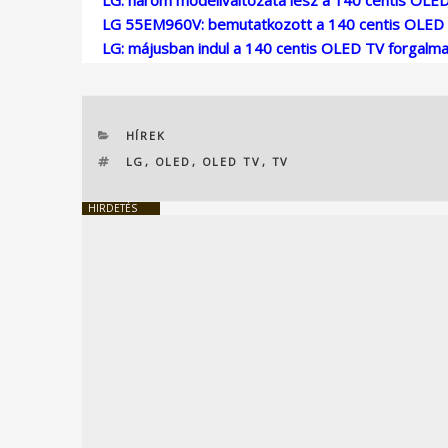
LG 55EM960V: bemutatkozott a 140 centis OLED
LG: májusban indul a 140 centis OLED TV forgalm
KATEGÓRIÁK
HÍREK
CÍMKÉK
LG
,
OLED
,
OLED TV
,
TV
HIRDETÉS