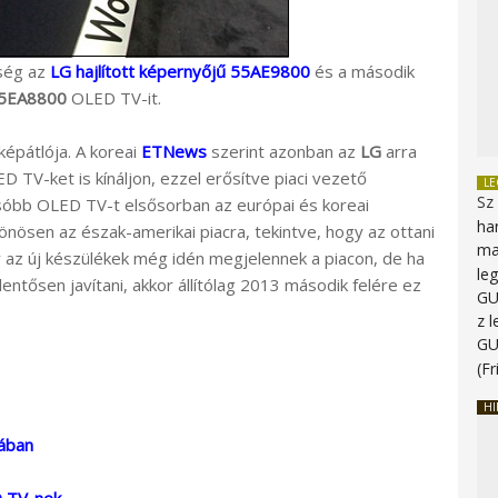
nség az
LG hajlított képernyőjű 55AE9800
és a második
5EA8800
OLED TV-it.
képátlója. A koreai
ETNews
szerint azonban az
LG
arra
D TV-ket is kínáljon, ezzel erősítve piaci vezető
L
Sz
csóbb OLED TV-t elsősorban az európai és koreai
ha
önösen az észak-amerikai piacra, tekintve, hogy az ottani
ma
az új készülékek még idén megjelennek a piacon, de ha
le
entősen javítani, akkor állítólag 2013 második felére ez
G
z 
G
(Fr
HI
eában
D TV-nek