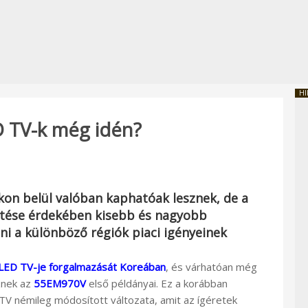
HI
D TV-k még idén?
on belül valóban kaphatóak lesznek, de a
ítése érdekében kisebb és nagyobb
ni a különböző régiók piaci igényeinek
ED TV-je forgalmazását Koreában
, és várhatóan még
znek az
55EM970V
első példányai. Ez a korábban
V némileg módosított változata, amit az ígéretek