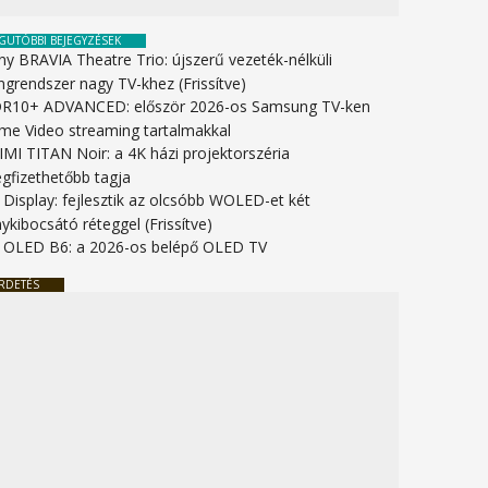
GUTÓBBI BEJEGYZÉSEK
ny BRAVIA Theatre Trio: újszerű vezeték-nélküli
ngrendszer nagy TV-khez (Frissítve)
R10+ ADVANCED: először 2026-os Samsung TV-ken
ime Video streaming tartalmakkal
IMI TITAN Noir: a 4K házi projektorszéria
gfizethetőbb tagja
 Display: fejlesztik az olcsóbb WOLED-et két
ykibocsátó réteggel (Frissítve)
 OLED B6: a 2026-os belépő OLED TV
RDETÉS