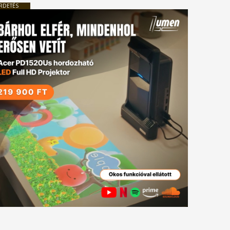
RDETÉS
tkező
gyzés