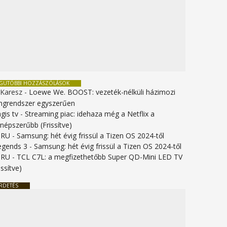
EGUTÓBBI HOZZÁSZÓLÁSOK
 Karesz
-
Loewe We. BOOST: vezeték-nélküli házimozi
ngrendszer egyszerűen
gis tv
-
Streaming piac: idehaza még a Netflix a
gnépszerűbb (Frissítve)
URU
-
Samsung: hét évig frissül a Tizen OS 2024-től
legends 3
-
Samsung: hét évig frissül a Tizen OS 2024-től
URU
-
TCL C7L: a megfizethetőbb Super QD-Mini LED TV
issítve)
RDETÉS