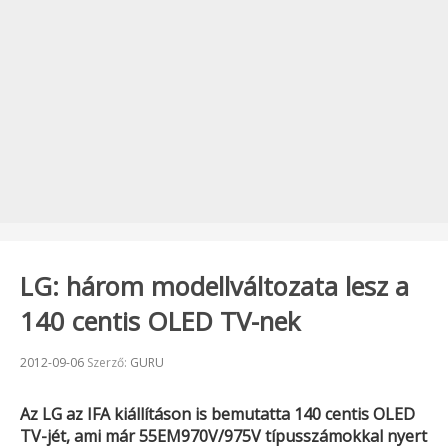
LG: három modellváltozata lesz a
140 centis OLED TV-nek
Beküldve:
2012-09-06
Szerző:
GURU
Az
LG
az
IFA
kiállításon is bemutatta 140 centis OLED
TV-jét, ami már
55EM970V/975V
típusszámokkal nyert