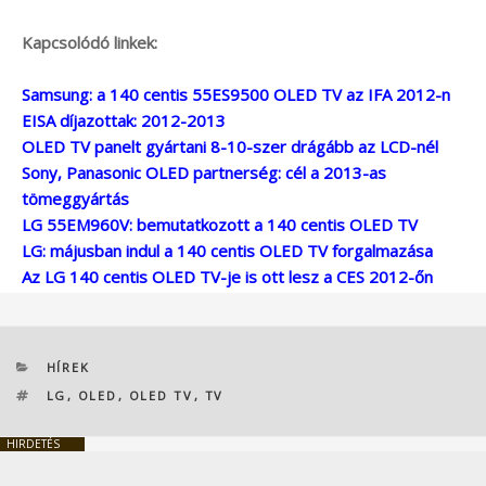
Kapcsolódó linkek:
Samsung: a 140 centis 55ES9500 OLED TV az IFA 2012-n
EISA díjazottak: 2012-2013
OLED TV panelt gyártani 8-10-szer drágább az LCD-nél
Sony, Panasonic OLED partnerség: cél a 2013-as
tömeggyártás
LG 55EM960V: bemutatkozott a 140 centis OLED TV
LG: májusban indul a 140 centis OLED TV forgalmazása
Az LG 140 centis OLED TV-je is ott lesz a CES 2012-őn
KATEGÓRIÁK
HÍREK
CÍMKÉK
LG
,
OLED
,
OLED TV
,
TV
HIRDETÉS