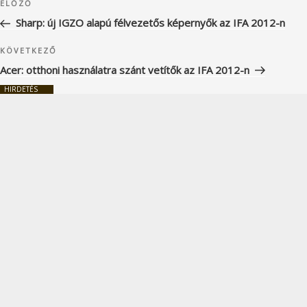
Korábbi
ELŐZŐ
navigáció
bejegyzés
Sharp: új IGZO alapú félvezetős képernyők az IFA 2012-n
Következő
KÖVETKEZŐ
bejegyzés
Acer: otthoni használatra szánt vetítők az IFA 2012-n
HIRDETÉS