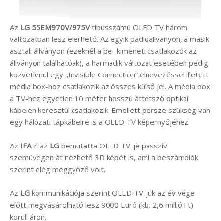
Az
LG 55EM970V/975V
típusszámú OLED TV három
változatban lesz elérhető. Az egyik padlóállványon, a másik
asztali állványon (ezeknél a be- kimeneti csatlakozók az
állványon találhatóak), a harmadik változat esetében pedig
közvetlenül egy „Invisible Connection” elnevezéssel illetett
média box-hoz csatlakozik az összes külső jel. A média box
a TV-hez egyetlen 10 méter hosszú áttetsző optikai
kábelen keresztül csatlakozik. Emellett persze szükség van
egy hálózati tápkábelre is a OLED TV képernyőjéhez.
Az
IFA
-n az
LG
bemutatta OLED TV-je passzív
szemüvegen át nézhető 3D képét is, ami a beszámolók
szerint elég meggyőző volt.
Az
LG
kommunikációja szerint OLED TV-jük az év vége
előtt megvásárolható lesz 9000 Euró (kb. 2,6 millió Ft)
körüli áron.