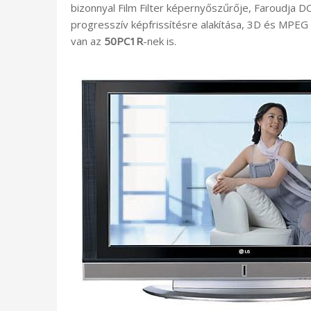
bizonnyal Film Filter képernyőszűrője, Faroudja D
progresszív képfrissítésre alakítása, 3D és MPEG 
van az
50PC1R
-nek is.