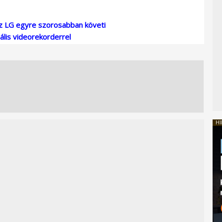
az LG egyre szorosabban követi
ális videorekorderrel
HI