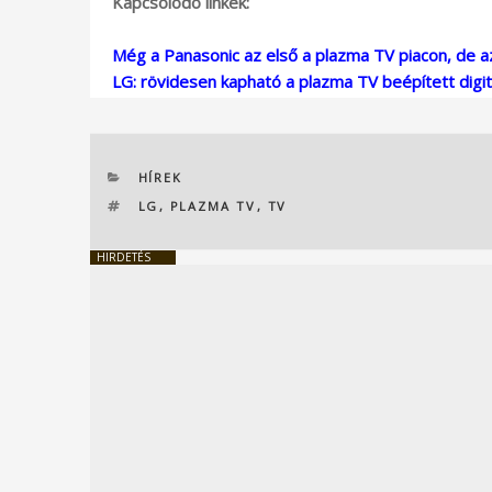
Kapcsolódó linkek:
Még a Panasonic az első a plazma TV piacon, de 
LG: rövidesen kapható a plazma TV beépített digit
KATEGÓRIÁK
HÍREK
CÍMKÉK
LG
,
PLAZMA TV
,
TV
HIRDETÉS