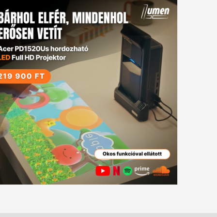
tkező
gyzés