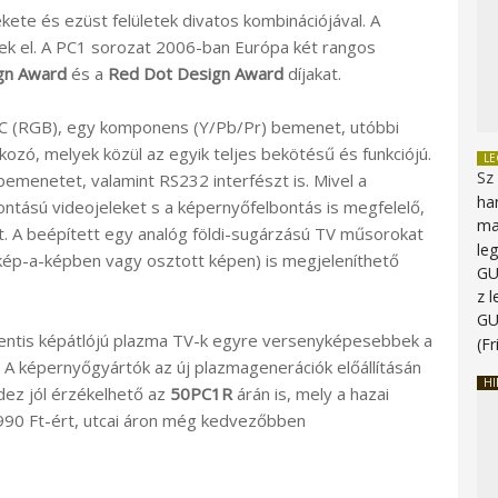
ete és ezüst felületek divatos kombinációjával. A
ek el. A PC1 sorozat 2006-ban Európa két rangos
ign Award
és a
Red Dot Design Award
díjakat.
PC (RGB), egy komponens (Y/Pb/Pr) bemenet, utóbbi
kozó, melyek közül az egyik teljes bekötésű és funkciójú.
L
Sz
bemenetet, valamint RS232 interfészt is. Mivel a
ha
tású videojeleket s a képernyőfelbontás is megfelelő,
ma
. A beépített egy analóg földi-sugárzású TV műsorokat
le
ép-a-képben vagy osztott képen) is megjeleníthető
G
z 
G
centis képátlójú plazma TV-k egyre versenyképesebbek a
(Fr
A képernyőgyártók az új plazmagenerációk előállításán
HI
ndez jól érzékelhető az
50PC1R
árán is, mely a hazai
9.990 Ft-ért, utcai áron még kedvezőbben