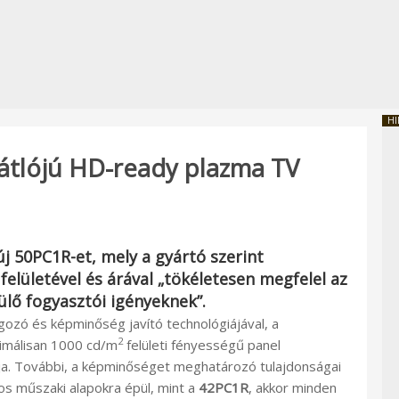
HI
átlójú HD-ready plazma TV
új
50PC1R
-et, mely a gyártó szerint
felületével és árával „tökéletesen megfelel az
ülő fogyasztói igényeknek”.
ozó és képminőség javító technológiájával, a
2
imálisan 1000 cd/m
felületi fényességű panel
lja. További, a képminőséget meghatározó tulajdonságai
s műszaki alapokra épül, mint a
42PC1R
, akkor minden