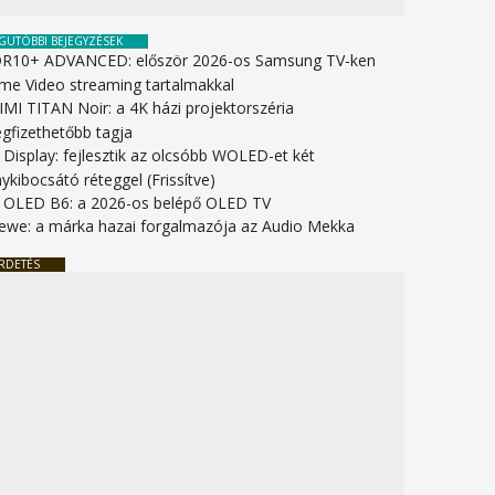
GUTÓBBI BEJEGYZÉSEK
R10+ ADVANCED: először 2026-os Samsung TV-ken
ime Video streaming tartalmakkal
IMI TITAN Noir: a 4K házi projektorszéria
gfizethetőbb tagja
 Display: fejlesztik az olcsóbb WOLED-et két
ykibocsátó réteggel (Frissítve)
 OLED B6: a 2026-os belépő OLED TV
ewe: a márka hazai forgalmazója az Audio Mekka
RDETÉS