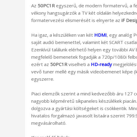
Az
50PC1R
egyszerű, de modern formatervű, a fek
vékony hangsugárzók a TV két oldalán helyezkedn
formatervezési elismerését is elnyerte az
iF Des
Ha igaz, a készüléken van két
HDMI
, egy analóg 
saját audió bemenettel, valamint két SCART csatla
Ezenkívül találunk elérhető helyen egy további AV 
megfelelő bemenetek fogadják a 720p/1080i felbon
ezért az
50PC1R
viselheti a
HD-ready
megjelölést
vevő tuner mellé egy másik videobemenet képe (k
egyszerre.
Piaci elemzők szerint a mind kedvezőbb áru 127 
nagyobb képméretű síkpaneles készülékek piacán. 
dolgozva a gyártási költségeket is csökkentik. Mi
hivatalos forgalmazó javasolt listaára szerint 79
megvásárolható.