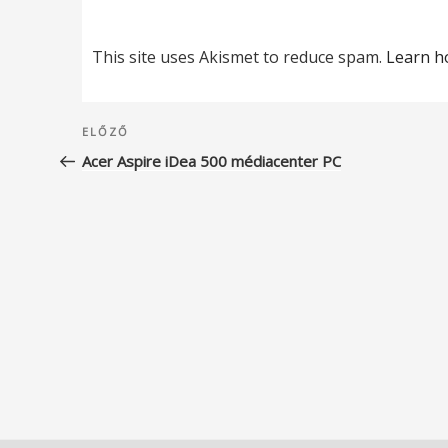
This site uses Akismet to reduce spam.
Learn h
Bejegyzés
Korábbi
ELŐZŐ
navigáció
bejegyzés
Acer Aspire iDea 500 médiacenter PC