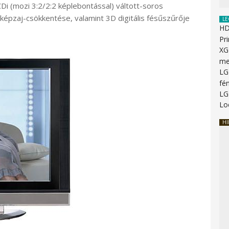
CDi (mozi 3:2/2:2 képlebontással) váltott-soros
képzaj-csökkentése, valamint 3D digitális fésűszűrője
LE
HD
Pr
XG
me
LG
fén
LG
Lo
HI