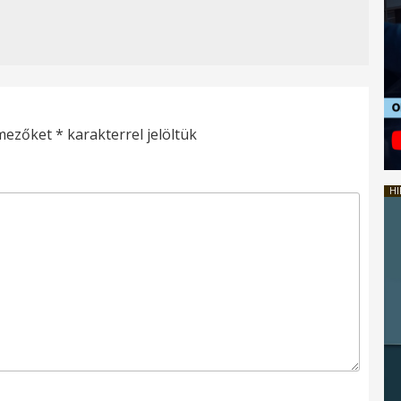
 mezőket
*
karakterrel jelöltük
HI