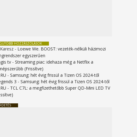
EGUTÓBBI HOZZÁSZÓLÁSOK
 Karesz
-
Loewe We. BOOST: vezeték-nélküli házimozi
ngrendszer egyszerűen
gis tv
-
Streaming piac: idehaza még a Netflix a
gnépszerűbb (Frissítve)
URU
-
Samsung: hét évig frissül a Tizen OS 2024-től
legends 3
-
Samsung: hét évig frissül a Tizen OS 2024-től
URU
-
TCL C7L: a megfizethetőbb Super QD-Mini LED TV
issítve)
RDETÉS