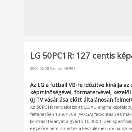
LG 50PC1R: 127 centis kép
Beküldve:
2006-06-28
Szerző:
GURU
Az
LG
a futball VB-re időzítve kínálja az 
képminőségével, formatervével, kezelői 
új TV vásárlása előtt általánosan felmer
Az
50PC1R
rendelkezik az
LG
XD engine képfeldolg
feltehetően 1366×768 (WXGA) felbontású és max
kontrasztarányát a gyártó 10.000:1-ben specifiká
egyelőre nem ismertek a készüléknek, de ha azono