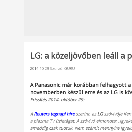
LG: a közeljövőben leáll a p
Beküldve:
2014-10-29
Szerző:
GURU
A Panasonic már korábban felhagyott a
novemberben készül erre és az LG is köv
Frissítés 2014. október 29:
A
Reuters tegnapi híre
szerint, az
LG
szóvivője Ken
a plazma TV üzletágat. A szóvivő elmondta: „Igyeke
ameddig csak tudtuk. Nem számít mennyire igyekszü