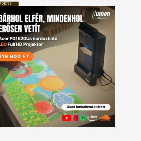
RDETÉS
tkező