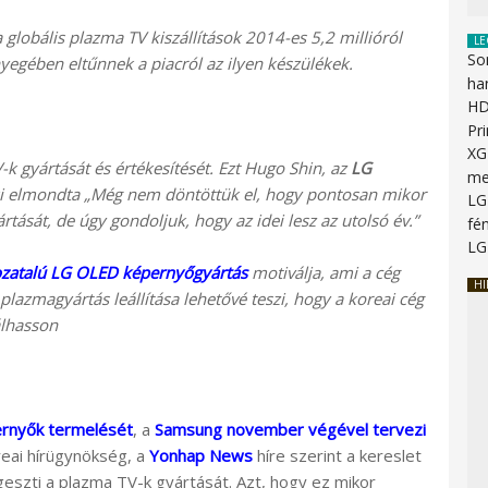
 a globális plazma TV kiszállítások 2014-es 5,2 millióról
LE
So
yegében eltűnnek a piacról az ilyen készülékek.
ha
HD
Pr
XG
V-k gyártását és értékesítését. Ezt Hugo Shin, az
LG
me
ki elmondta „Még nem döntöttük el, hogy pontosan mikor
LG
ását, de úgy gondoljuk, hogy az idei lesz az utolsó év.”
fén
LG
ozatalú LG OLED képernyőgyártás
motiválja, ami a cég
HI
azmagyártás leállítása lehetővé teszi, hogy a koreai cég
álhasson
ernyők termelését
, a
Samsung november végével tervezi
reai hírügynökség, a
Yonhap News
híre szerint a kereslet
geszti a plazma TV-k gyártását. Azt, hogy ez mikor