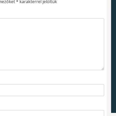
 mezőket
*
karakterrel jelöltük