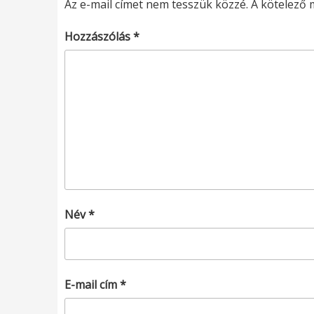
Az e-mail címet nem tesszük közzé.
A kötelező
Hozzászólás
*
Név
*
E-mail cím
*