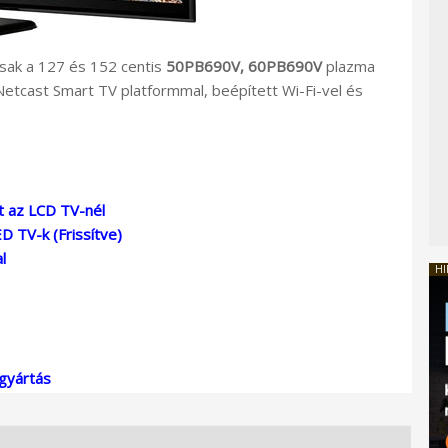
sak a 127 és 152 centis
50PB690V, 60PB690V
plazma
Netcast Smart TV platformmal, beépített Wi-Fi-vel és
t az LCD TV-nél
D TV-k (Frissítve)
l
HI
gyártás