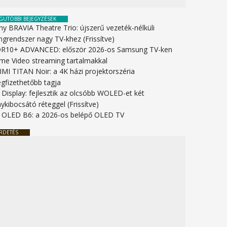
GUTÓBBI BEJEGYZÉSEK
ny BRAVIA Theatre Trio: újszerű vezeték-nélküli
ngrendszer nagy TV-khez (Frissítve)
R10+ ADVANCED: először 2026-os Samsung TV-ken
ime Video streaming tartalmakkal
IMI TITAN Noir: a 4K házi projektorszéria
gfizethetőbb tagja
 Display: fejlesztik az olcsóbb WOLED-et két
ykibocsátó réteggel (Frissítve)
 OLED B6: a 2026-os belépő OLED TV
RDETÉS