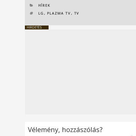
KATEGÓRIÁK
HÍREK
CÍMKÉK
LG
,
PLAZMA TV
,
TV
HIRDETÉS
Vélemény, hozzászólás?