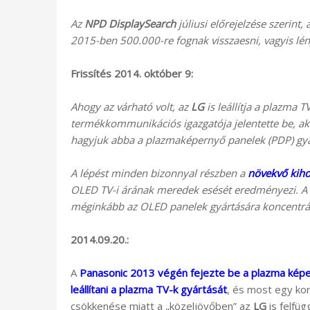
Az
NPD DisplaySearch
júliusi előrejelzése szerint,
2015-ben 500.000-re fognak visszaesni, vagyis lén
Frissítés 2014. október 9:
Ahogy az várható volt, az
LG
is leállítja a plazma T
termékkommunikációs igazgatója jelentette be, a
hagyjuk abba a plazmaképernyő panelek (PDP) gyárt
A lépést minden bizonnyal részben a
növekvő kih
OLED TV-i árának meredek esését eredményezi. A pl
méginkább az OLED panelek gyártására koncentr
2014.09.20.:
A
Panasonic 2013 végén fejezte be a plazma kép
leállítani a plazma TV-k gyártását
, és most egy ko
csökkenése miatt a „közeljövőben” az
LG
is felfüg