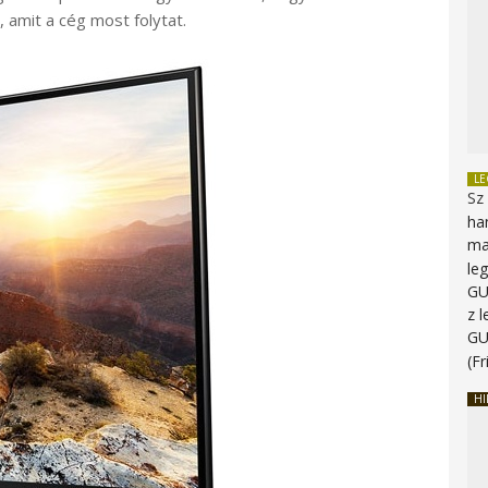
, amit a cég most folytat.
L
Sz
ha
ma
le
G
z 
G
(Fr
HI