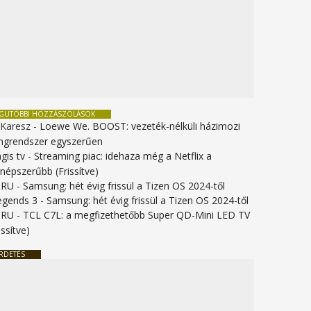
EGUTÓBBI HOZZÁSZÓLÁSOK
 Karesz
-
Loewe We. BOOST: vezeték-nélküli házimozi
ngrendszer egyszerűen
gis tv
-
Streaming piac: idehaza még a Netflix a
gnépszerűbb (Frissítve)
URU
-
Samsung: hét évig frissül a Tizen OS 2024-től
legends 3
-
Samsung: hét évig frissül a Tizen OS 2024-től
URU
-
TCL C7L: a megfizethetőbb Super QD-Mini LED TV
issítve)
RDETÉS