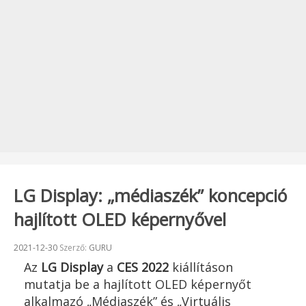
LG Display: „médiaszék” koncepció
hajlított OLED képernyővel
Beküldve:
2021-12-30
Szerző:
GURU
Az
LG Display
a
CES 2022
kiállításon
mutatja be a hajlított OLED képernyőt
alkalmazó „Médiaszék” és „Virtuális