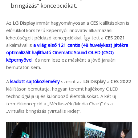
bringázás” koncepciókat.
Az
LG Display
immár hagyományosan a
CES
kiállításokon is
előrukkol korszerű képernyői innovatív alkalmazási
lehetőségeit példázó koncepciókkal. Így tett a
CES 2021
alkalmával is
a világ első 121 centis (48 hüvelykes) játékra
optimalizált hajlítható Cinematic Sound OLED (CSO)
képernyővel
, és nem lesz ez másként a jövő januári
bemutatón sem.
A
kiadott sajtóközlemény
szerint az
LG Display
a
CES 2022
kiállításon bemutatja, hogyan teremt hajlékony OLED
technológiája új és különböző életstílusokat. A két új
termékkoncepció a „Médiaszék (Media Chair)” és a
„Virtuális bringázás (Virtuális Ride)”.