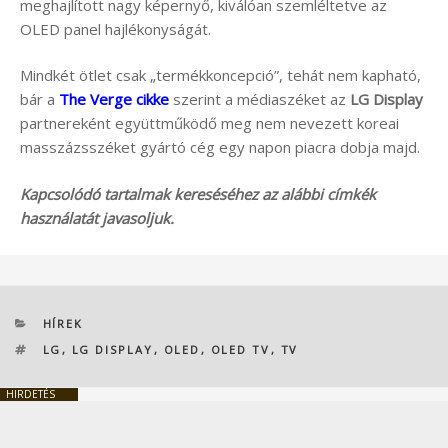
meghajlított nagy képernyő, kiválóan szemléltetve az
OLED panel hajlékonyságát.
Mindkét ötlet csak „termékkoncepció”, tehát nem kapható,
bár a
The Verge cikke
szerint a médiaszéket az
LG Display
partnereként együttműködő meg nem nevezett koreai
masszázsszéket gyártó cég egy napon piacra dobja majd.
Kapcsolódó tartalmak kereséséhez az alábbi címkék
használatát javasoljuk.
KATEGÓRIÁK
HÍREK
CÍMKÉK
LG
,
LG DISPLAY
,
OLED
,
OLED TV
,
TV
HIRDETÉS