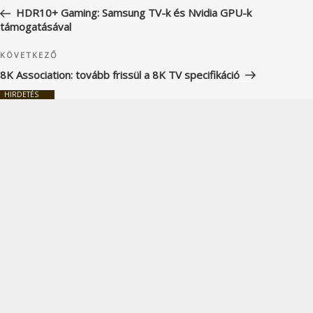
navigáció
bejegyzés
HDR10+ Gaming: Samsung TV-k és Nvidia GPU-k
támogatásával
Következő
KÖVETKEZŐ
bejegyzés
8K Association: tovább frissül a 8K TV specifikáció
HIRDETÉS