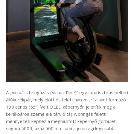
A „Virtuális bringázás (Virtual Ride)” egy futurisztikus beltéri
állókerékpár, mely előtt és felett három „r” alakot formázó
139 centis (55”) ívelt OLED képernyőn jelenítik meg a
kerékpáros szeme elé táruló táj. A bringás feletti
mennyezeti képhez a meghajlított képernyő görbületi
sugara 500R, azaz 500 mm, ami a jelenlegi leginkább