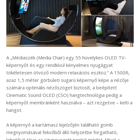
A „Médiaszék (Media Chair) egy 55 hüvelykes OLED TV-
képernyőt és egy rendkívül kényelmes nyugágyat
tökéletesen ötvöző modern relaxációs eszköz.” A 1500R,
azaz 1,5 méter görbületi sugarú képernyő képe a nézője
számára optimális nézőszöget biztosít, a beépített
Cinematic Sound OLED (CSO) hangtechnológia pedig a
képernyőt membránként használva – azt rezgetve – kelti a
hangot.
A képernyő a kartámasz kijelzőjén található gomb
megnyomásával fekvőből álló helyzetbe forgatható,
lehetővé téve az úgynevezett portré módot. Mivel a