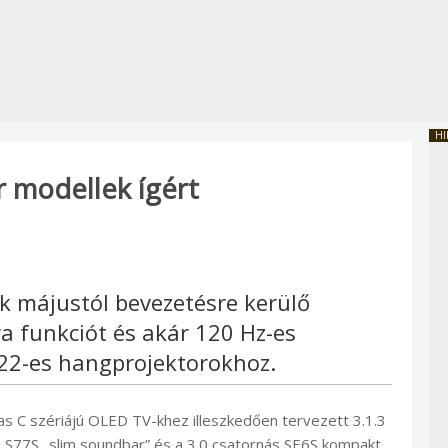
HI
 modellek ígért
 májustól bevezetésre kerülő
a funkciót és akár 120 Hz-es
022-es hangprojektorokhoz.
as C szériájú OLED TV-khez illeszkedően tervezett 3.1.3
 S77S „slim soundbar” és a 3.0 csatornás SE6S kompakt