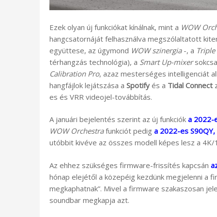
Ezek olyan új funkciókat kínálnak, mint a
WOW Orch
hangcsatornáját felhasználva megszólaltatott kit
együttese, az úgymond
WOW szinergia
-, a
Triple
térhangzás technológia), a
Smart Up-mixer
sokcsa
Calibration Pro
, azaz mesterséges intelligenciát 
hangfájlok lejátszása a
Spotify
és a
Tidal Connect
z
es és VRR videojel-továbbítás.
A januári bejelentés szerint az új funkciók
a 2022-
WOW Orchestra
funkciót pedig
a 2022-es S90QY,
utóbbit kivéve az összes modell képes lesz a 4K/
Az ehhez szükséges firmware-frissítés kapcsán
a
hónap elejétől a közepéig kezdünk megjelenni a f
megkaphatnak”. Mivel a firmware szakaszosan jelen
soundbar megkapja azt.