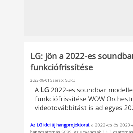
LG: jön a 2022-es soundbar
funkciófrissítése
Beküldve:
2023-06-01
Szerző:
GURU
A
LG
2022-es soundbar modellek
funkciófrissítése WOW Orchestr
videotovábbítást is ad egyes 2
Az LG idei új hangprojektorai
, a 2022-es és 2023-
hangcsatornás SC9S, az ugyancsak 3.1.3 csatornás