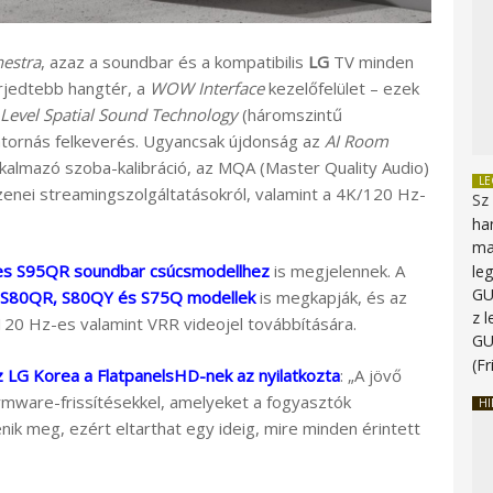
estra
, azaz a soundbar és a kompatibilis
LG
TV minden
erjedtebb hangtér, a
WOW Interface
kezelőfelület – ezek
 Level Spatial Sound Technology
(háromszintű
tornás felkeverés. Ugyancsak újdonság az
AI Room
alkalmazó szoba-kalibráció, az MQA (Master Quality Audio)
L
enei streamingszolgáltatásokról, valamint a 4K/120 Hz-
Sz
ha
ma
es S95QR soundbar csúcsmodellhez
is megjelennek. A
le
G
 S80QR, S80QY és S75Q modellek
is megkapják, és az
z 
120 Hz-es valamint VRR videojel továbbítására.
G
(Fr
z LG Korea a FlatpanelsHD-nek az nyilatkozta
: „A jövő
irmware-frissítésekkel, amelyeket a fogyasztók
HI
ik meg, ezért eltarthat egy ideig, mire minden érintett