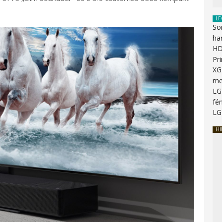
LE
So
ha
HD
Pr
XG
me
LG
fén
LG
HI