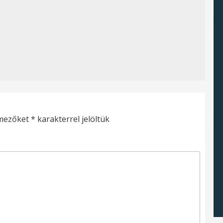
 mezőket
*
karakterrel jelöltük