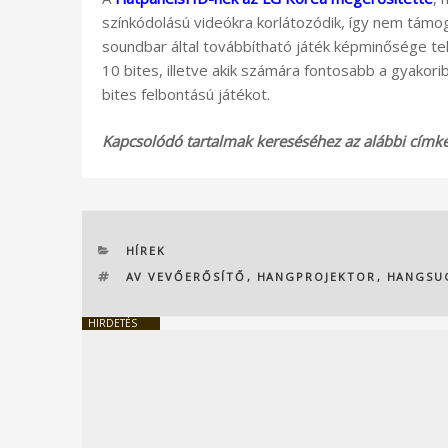
színkódolású videókra korlátozódik, így nem támo
soundbar által továbbítható játék képminősége te
10 bites, illetve akik számára fontosabb a gyakor
bites felbontású játékot.
Kapcsolódó tartalmak kereséséhez az alábbi címkék
KATEGÓRIÁK
HÍREK
CÍMKÉK
AV VEVŐERŐSÍTŐ
,
HANGPROJEKTOR
,
HANGSU
HIRDETÉS