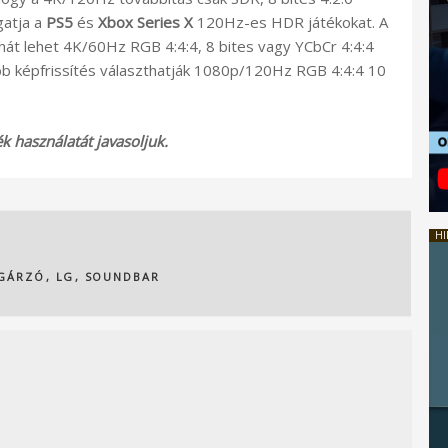
gatja a
PS5
és
Xbox Series X
120Hz-es HDR játékokat. A
hát lehet 4K/60Hz RGB 4:4:4, 8 bites vagy YCbCr 4:4:4
ibb képfrissítés választhatják 1080p/120Hz RGB 4:4:4 10
 használatát javasoljuk.
HI
GÁRZÓ
,
LG
,
SOUNDBAR