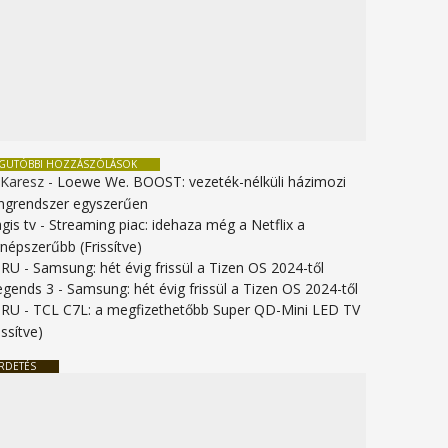
EGUTÓBBI HOZZÁSZÓLÁSOK
 Karesz
-
Loewe We. BOOST: vezeték-nélküli házimozi
ngrendszer egyszerűen
gis tv
-
Streaming piac: idehaza még a Netflix a
gnépszerűbb (Frissítve)
URU
-
Samsung: hét évig frissül a Tizen OS 2024-től
legends 3
-
Samsung: hét évig frissül a Tizen OS 2024-től
URU
-
TCL C7L: a megfizethetőbb Super QD-Mini LED TV
issítve)
RDETÉS