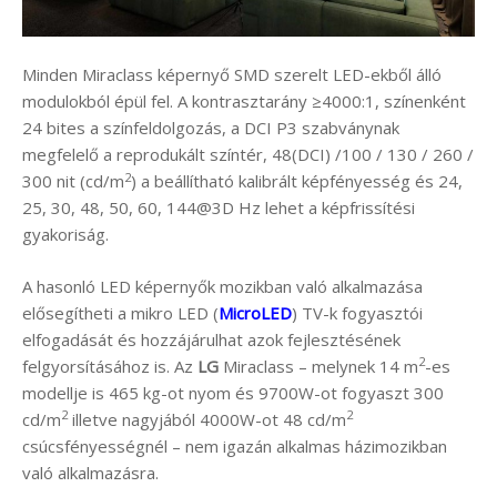
Minden Miraclass képernyő SMD szerelt LED-ekből álló
modulokból épül fel. A kontrasztarány ≥4000:1, színenként
24 bites a színfeldolgozás, a DCI P3 szabványnak
megfelelő a reprodukált színtér, 48(DCI) /100 / 130 / 260 /
2
300 nit (cd/m
) a beállítható kalibrált képfényesség és 24,
25, 30, 48, 50, 60, 144@3D Hz lehet a képfrissítési
gyakoriság.
A hasonló LED képernyők mozikban való alkalmazása
elősegítheti a mikro LED (
MicroLED
) TV-k fogyasztói
elfogadását és hozzájárulhat azok fejlesztésének
2
felgyorsításához is. Az
LG
Miraclass – melynek 14 m
-es
modellje is 465 kg-ot nyom és 9700W-ot fogyaszt 300
2
2
cd/m
illetve nagyjából 4000W-ot 48 cd/m
csúcsfényességnél – nem igazán alkalmas házimozikban
való alkalmazásra.