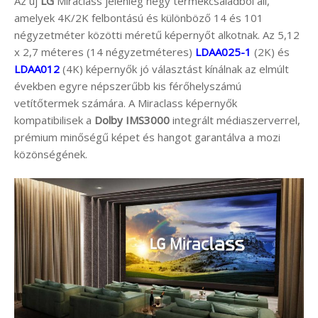
Az új
LG
Miraclass jelenleg négy termékcsaládból áll,
amelyek 4K/2K felbontású és különböző 14 és 101
négyzetméter közötti méretű képernyőt alkotnak. Az 5,12
x 2,7 méteres (14 négyzetméteres)
LDAA025-1
(2K) és
LDAA012
(4K) képernyők jó választást kínálnak az elmúlt
években egyre népszerűbb kis férőhelyszámú
vetítőtermek számára. A Miraclass képernyők
kompatibilisek a
Dolby IMS3000
integrált médiaszerverrel,
prémium minőségű képet és hangot garantálva a mozi
közönségének.