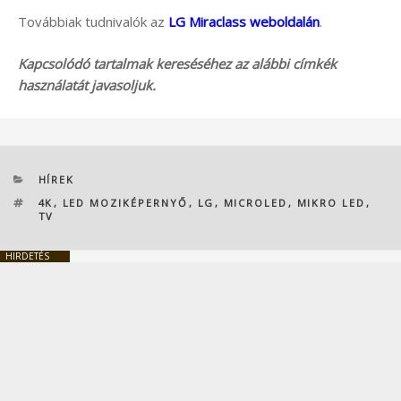
Továbbiak tudnivalók az
LG Miraclass weboldalán
.
Kapcsolódó tartalmak kereséséhez az alábbi címkék
használatát javasoljuk.
KATEGÓRIÁK
HÍREK
CÍMKÉK
4K
,
LED MOZIKÉPERNYŐ
,
LG
,
MICROLED
,
MIKRO LED
,
TV
HIRDETÉS