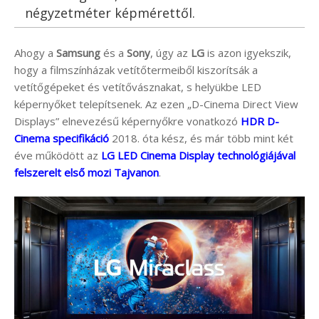
négyzetméter képmérettől.
Ahogy a
Samsung
és a
Sony
, úgy az
LG
is azon igyekszik,
hogy a filmszínházak vetítőtermeiből kiszorítsák a
vetítőgépeket és vetítővásznakat, s helyükbe LED
képernyőket telepítsenek. Az ezen „D-Cinema Direct View
Displays” elnevezésű képernyőkre vonatkozó
HDR D-
Cinema specifikáció
2018. óta kész, és már több mint két
éve működött az
LG LED Cinema Display technológiájával
felszerelt első mozi Tajvanon
.