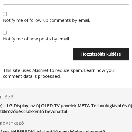
Notify me of follow-up comments by email.
Notify me of new posts by email.
This site uses Akismet to reduce spam.
Learn how your
comment data is processed.
Bejegyzés
Korábbi
ELŐZŐ
navigáció
bejegyzés
LG Display: az új OLED TV panelek META Technológiával és új
tükröződéscsökkentő bevonattal
Következő
KÖVETKEZŐ
bejegyzés
Acer H6555BDKi: házi vetítő nagy képhez elegendő