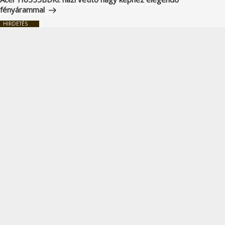
fényárammal
HIRDETÉS