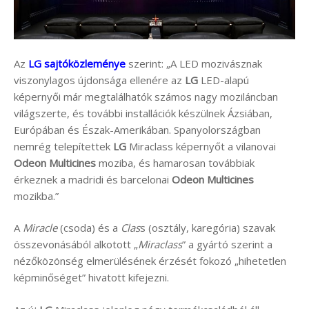
Az
LG sajtóközleménye
szerint: „A LED mozivásznak
viszonylagos újdonsága ellenére az
LG
LED-alapú
képernyői már megtalálhatók számos nagy moziláncban
világszerte, és további installációk készülnek Ázsiában,
Európában és Észak-Amerikában. Spanyolországban
nemrég telepítettek
LG
Miraclass képernyőt a vilanovai
Odeon Multicines
moziba, és hamarosan továbbiak
érkeznek a madridi és barcelonai
Odeon Multicines
mozikba.”
A
Miracle
(csoda) és a
Clas
s (osztály, karegória) szavak
összevonásából alkotott „
Miraclass
” a gyártó szerint a
nézőközönség elmerülésének érzését fokozó „hihetetlen
képminőséget” hivatott kifejezni.