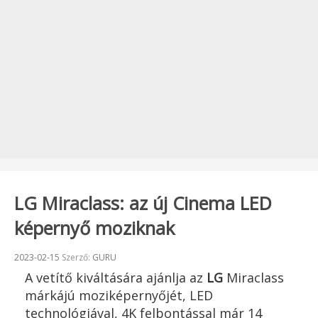
LG Miraclass: az új Cinema LED
képernyő moziknak
Beküldve:
2023-02-15
Szerző:
GURU
A vetítő kiváltására ajánlja az
LG
Miraclass
márkájú moziképernyőjét, LED
technológiával, 4K felbontással már 14