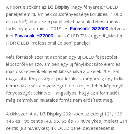
A riport elsőként az
LG Display
„nagy fényerejű” OLED
paneljét említi, aminek csúcsfényessége körülbelül 1.000
2
nit (cd/m
) lehet. Ez a panel tehát hasonló teljesítményt
tudna nyújtani, mint a 2019-es
Panasonic GZ2000
illetve az
idei
Panasonic HZ2000
csúcs OLED TV-k egyedi „Master
HDR OLED Professional Edition” paneljei.
Más források szerint azonban egy új OLED fejlesztési
lépcsőről van szó, amiben egy új fénykibocsátó elem és
más összetevők előnyeit kihasználva a pixelek 20%-kal
magasabb fényességet produkálnak, mégpedig úgy hírlik
nemcsak a csúcsfényességet, de a teljes fehér képernyő
fényességét tekintve. Hangsúlyos, hogy az információt
még semmilyen hivatalos forrás nem erősített meg.
A cikk szerint az
LG Display
2021-ben az eddigi 121, 139,
146 és 195 centis (48, 55, 65 és 77 hüvelykes) mellett 211
centis (83 hüvelykes) 4K OLED panel bevezetését is