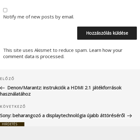
Notify me of new posts by email.
This site uses Akismet to reduce spam.
Learn how your
comment data is processed.
Bejegyzés
Korábbi
ELŐZŐ
navigáció
bejegyzés
Denon/Marantz: instrukciók a HDMI 2.1 játékforrások
használatához
Következő
KÖVETKEZŐ
bejegyzés
Sony: beharangozó a displaytechnológia újabb áttöréséről
HIRDETÉS