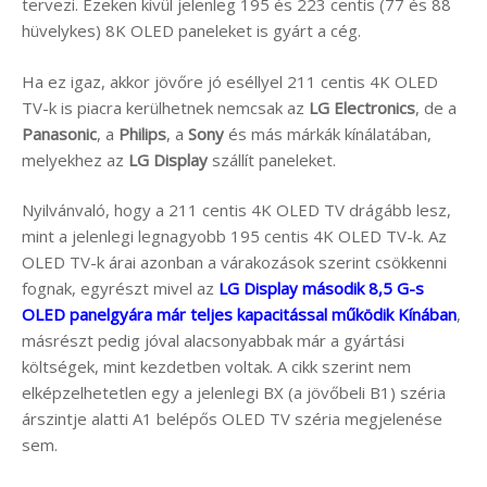
tervezi. Ezeken kívül jelenleg 195 és 223 centis (77 és 88
hüvelykes) 8K OLED paneleket is gyárt a cég.
Ha ez igaz, akkor jövőre jó eséllyel 211 centis 4K OLED
TV-k is piacra kerülhetnek nemcsak az
LG Electronics
, de a
Panasonic
, a
Philips
, a
Sony
és más márkák kínálatában,
melyekhez az
LG Display
szállít paneleket.
Nyilvánvaló, hogy a 211 centis 4K OLED TV drágább lesz,
mint a jelenlegi legnagyobb 195 centis 4K OLED TV-k. Az
OLED TV-k árai azonban a várakozások szerint csökkenni
fognak, egyrészt mivel az
LG Display második 8,5 G-s
OLED panelgyára már teljes kapacitással működik Kínában
,
másrészt pedig jóval alacsonyabbak már a gyártási
költségek, mint kezdetben voltak. A cikk szerint nem
elképzelhetetlen egy a jelenlegi BX (a jövőbeli B1) széria
árszintje alatti A1 belépős OLED TV széria megjelenése
sem.