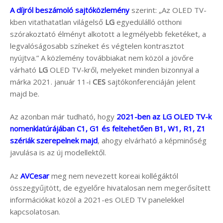
A díjról beszámoló sajtóközlemény
szerint: „Az OLED TV-
kben vitathatatlan világelső
LG
egyedülálló otthoni
szórakoztató élményt alkotott a legmélyebb feketéket, a
legvalóságosabb színeket és végtelen kontrasztot
nyújtva.” A közlemény továbbiakat nem közöl a jövőre
várható
LG
OLED TV-kről, melyeket minden bizonnyal a
márka 2021. január 11-i
CES
sajtókonferenciáján jelent
majd be.
Az azonban már tudható, hogy
2021-ben az LG OLED TV-k
nomenklatúrájában C1, G1 és feltehetően B1, W1, R1, Z1
szériák szerepelnek majd
, ahogy elvárható a képminőség
javulása is az új modellektől.
Az
AVCesar
meg nem nevezett koreai kollégáktól
összegyűjtött, de egyelőre hivatalosan nem megerősített
információkat közöl a 2021-es OLED TV panelekkel
kapcsolatosan.