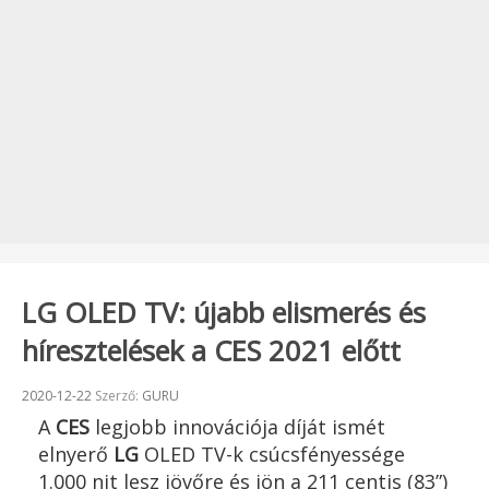
LG OLED TV: újabb elismerés és
híresztelések a CES 2021 előtt
Beküldve:
2020-12-22
Szerző:
GURU
A
CES
legjobb innovációja díját ismét
elnyerő
LG
OLED TV-k csúcsfényessége
1.000 nit lesz jövőre és jön a 211 centis (83”)