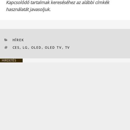
Kapcsolódó tartalmak kereséséhez az alábbi címkék
használatát javasoljuk.
KATEGÓRIÁK
HÍREK
CÍMKÉK
CES
,
LG
,
OLED
,
OLED TV
,
TV
HIRDETÉS