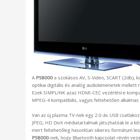
A
PS8000
a szokásos AV, S-Video, SCART (2db), 
optikai digitális és analóg audiokimenetek mellett 
Ezek SIMPLINK azaz HDMI-CEC vezérlésre kompatib
MPEG-4 kompatibilis, vagyis feltehetően alkalmas a 
Van az új plazma TV-nek egy 2.0-ás USB csatlakoz
JPEG, HD DivX médiatartalmak játszhatóak le a ké
mert feltehetőleg hasonlóan sikeres formátum les
PS8000
-nek, hogy Bluetooth kapcsolat révén vezet