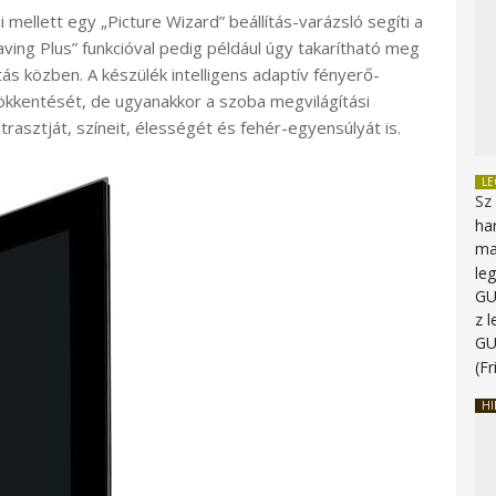
i mellett egy „Picture Wizard” beállítás-varázsló segíti a
ving Plus” funkcióval pedig például úgy takarítható meg
ás közben. A készülék intelligens adaptív fényerő-
sökkentését, de ugyanakkor a szoba megvilágítási
trasztját, színeit, élességét és fehér-egyensúlyát is.
L
Sz
ha
ma
le
G
z 
G
(Fr
HI