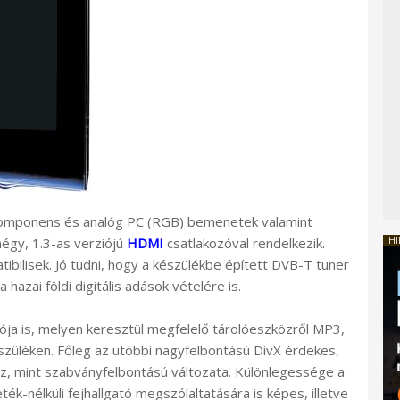
komponens és analóg PC (RGB) bemenetek valamint
HI
négy, 1.3-as verziójú
HDMI
csatlakozóval rendelkezik.
ilisek. Jó tudni, hogy a készülékbe épített DVB-T tuner
hazai földi digitális adások vételére is.
ója is, melyen keresztül megfelelő tárolóeszközről MP3,
szüléken. Főleg az utóbbi nagyfelbontású DivX érdekes,
z, mint szabványfelbontású változata. Különlegessége a
ék-nélküli fejhallgató megszólaltatására is képes, illetve