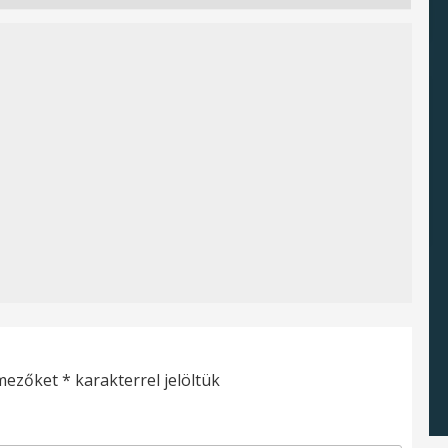
 mezőket
*
karakterrel jelöltük