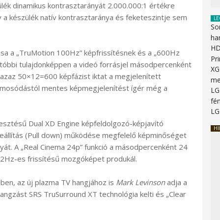
ülék dinamikus kontrasztarányát 2.000.000:1 értékre
gy a készülék natív kontrasztaránya és feketeszintje sem
LE
So
ha
HD
sa a „TruMotion 100Hz” képfrissítésnek és a „600Hz
Pr
 utóbbi tulajdonképpen a videó forrásjel másodpercenként
XG
 azaz 50×12=600 képfázist iktat a megjelenített
me
 elmosódástól mentes képmegjelenítést ígér még a
LG
fén
LG
jlesztésű Dual XD Engine képfeldolgozó-képjavító
HI
zeállítás (Pull down) működése megfelelő képminőséget
nyát. A „Real Cinema 24p” funkció a másodpercenként 24
2Hz-es frissítésű mozgóképet produkál.
ben, az új plazma TV hangjához is
Mark Levinson
adja a
angzást SRS TruSurround XT technológia kelti és „Clear