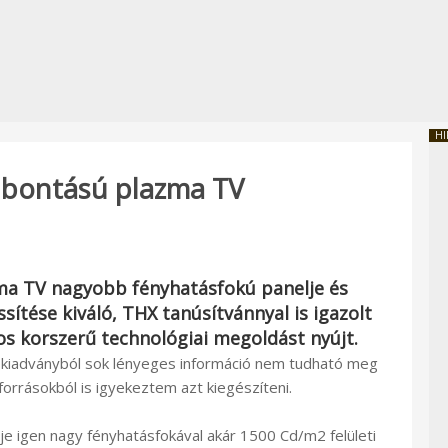
HI
elbontású plazma TV
ma TV nagyobb fényhatásfokú panelje és
sítése kiváló, THX tanúsítvánnyal is igazolt
os korszerű technológiai megoldást nyújt.
jtókiadványból sok lényeges információ nem tudható meg
orrásokból is igyekeztem azt kiegészíteni.
je igen nagy fényhatásfokával akár 1500 Cd/m2 felületi