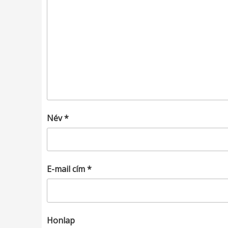
Név
*
E-mail cím
*
Honlap