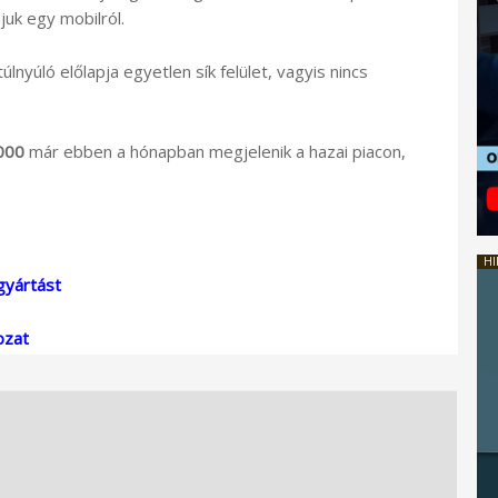
uk egy mobilról.
nyúló előlapja egyetlen sík felület, vagyis nincs
000
már ebben a hónapban megjelenik a hazai piacon,
HI
gyártást
ozat