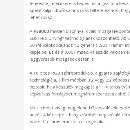
fényesség elérésére is képes, és a gyártó a kész
specifikálja. Ebből sajnos csak feltételezhető, ho
lehet rossz.
A
PS8000
minden bizonnyal kiváló mozgásfelbontá
Sub Field Driving” technológiának köszönhető. Az
50 (fél)képkockájához 12 generált „Sub Frame”-et
képjelbe. Ez és a 0,001 msec. válaszidő valóban
leggyorsabb mozgások estén is.
A 16 bites RGB színreprodukció, a gyártó sajátfe
technológiája, a film módban 3:2 vagy 2:2 képöss
biztosít, ha a készülék megkapta a THX tanúsítvá
képkockás forrásjelet megháromszorozva abból 7
Mint a mostanság megjelenő
LG
készülékek eseté
nevét. A két rejtett hangszóróból megszólaló térh
Voice II” eljárás emeli ki a dialógusokat.