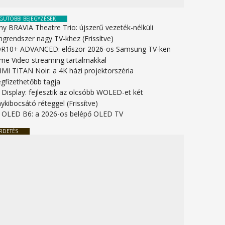
GUTÓBBI BEJEGYZÉSEK
ny BRAVIA Theatre Trio: újszerű vezeték-nélküli
ngrendszer nagy TV-khez (Frissítve)
R10+ ADVANCED: először 2026-os Samsung TV-ken
ime Video streaming tartalmakkal
IMI TITAN Noir: a 4K házi projektorszéria
gfizethetőbb tagja
 Display: fejlesztik az olcsóbb WOLED-et két
ykibocsátó réteggel (Frissítve)
 OLED B6: a 2026-os belépő OLED TV
RDETÉS