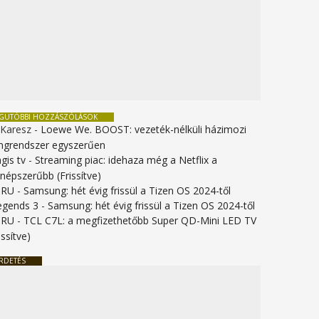
EGUTÓBBI HOZZÁSZÓLÁSOK
 Karesz
-
Loewe We. BOOST: vezeték-nélküli házimozi
ngrendszer egyszerűen
gis tv
-
Streaming piac: idehaza még a Netflix a
gnépszerűbb (Frissítve)
URU
-
Samsung: hét évig frissül a Tizen OS 2024-től
legends 3
-
Samsung: hét évig frissül a Tizen OS 2024-től
URU
-
TCL C7L: a megfizethetőbb Super QD-Mini LED TV
issítve)
RDETÉS