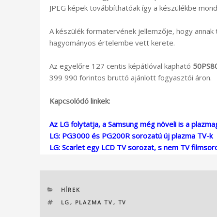
JPEG képek továbbíthatóak így a készülékbe mondj
A készülék formatervének jellemzője, hogy annak túl
hagyományos értelembe vett kerete.
Az egyelőre 127 centis képátlóval kapható
50PS8
399 990 forintos bruttó ajánlott fogyasztói áron.
Kapcsolódó linkek:
Az LG folytatja, a Samsung még növeli is a plazma
LG: PG3000 és PG200R sorozatú új plazma TV-k
LG: Scarlet egy LCD TV sorozat, s nem TV filmsor
KATEGÓRIÁK
HÍREK
CÍMKÉK
LG
,
PLAZMA TV
,
TV