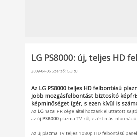
LG PS8000: új, teljes HD f
Beküldve:
2009-04-06
Szerző:
GURU
Az
LG PS8000
teljes HD felbontású plaz
jobb mozgásfelbontást biztosító képfris
képminőséget ígér, s ezen kívül is szám
Az
LG
hazai PR cége által hozzánk eljuttatott sa
az új
PS8000
plazma TV-ről, ezért más információf
Az új plazma TV teljes 1080p HD felbontású panel