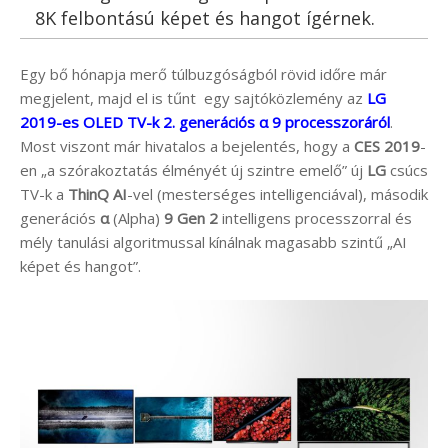
8K felbontású képet és hangot ígérnek.
Egy bő hónapja merő túlbuzgóságból rövid időre már
megjelent, majd el is tűnt egy sajtóközlemény az
LG
2019-es OLED TV-k 2. generációs α 9 processzoráról
.
Most viszont már hivatalos a bejelentés, hogy a
CES 2019
-
en „a szórakoztatás élményét új szintre emelő” új
LG
csúcs
TV-k a
ThinQ
AI
-vel (mesterséges intelligenciával), második
generációs
α
(Alpha)
9 Gen 2
intelligens processzorral és
mély tanulási algoritmussal kínálnak magasabb szintű „AI
képet és hangot”.