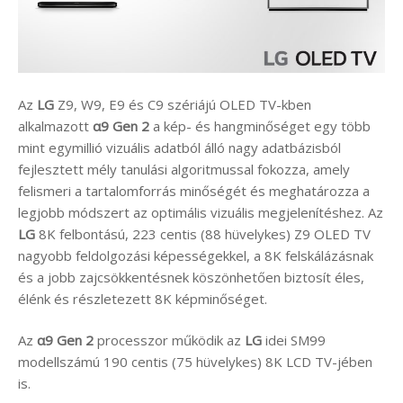
Az
LG
Z9, W9, E9 és C9 szériájú OLED TV-kben
alkalmazott
α9 Gen 2
a kép- és hangminőséget egy több
mint egymillió vizuális adatból álló nagy adatbázisból
fejlesztett mély tanulási algoritmussal fokozza, amely
felismeri a tartalomforrás minőségét és meghatározza a
legjobb módszert az optimális vizuális megjelenítéshez. Az
LG
8K felbontású, 223 centis (88 hüvelykes) Z9 OLED TV
nagyobb feldolgozási képességekkel, a 8K felskálázásnak
és a jobb zajcsökkentésnek köszönhetően biztosít éles,
élénk és részletezett 8K képminőséget.
Az
α9 Gen 2
processzor működik az
LG
idei SM99
modellszámú 190 centis (75 hüvelykes) 8K LCD TV-jében
is.