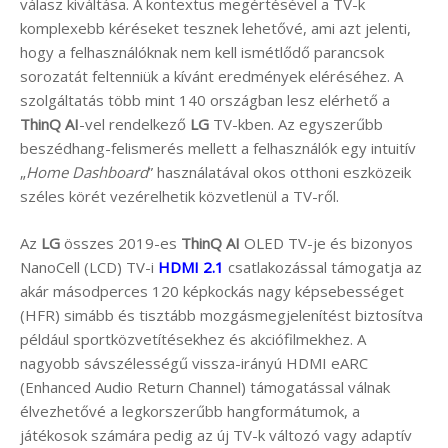
válasz kiváltása. A kontextus megértésével a TV-k
komplexebb kéréseket tesznek lehetővé, ami azt jelenti,
hogy a felhasználóknak nem kell ismétlődő parancsok
sorozatát feltenniük a kívánt eredmények eléréséhez. A
szolgáltatás több mint 140 országban lesz elérhető a
ThinQ AI
-vel rendelkező
LG
TV-kben. Az egyszerűbb
beszédhang-felismerés mellett a felhasználók egy intuitív
„
Home Dashboard
” használatával okos otthoni eszközeik
széles körét vezérelhetik közvetlenül a TV-ről.
Az
LG
összes 2019-es
ThinQ AI
OLED TV-je és bizonyos
NanoCell (LCD) TV-i
HDMI 2.1
csatlakozással támogatja az
akár másodperces 120 képkockás nagy képsebességet
(HFR) simább és tisztább mozgásmegjelenítést biztosítva
például sportközvetítésekhez és akciófilmekhez. A
nagyobb sávszélességű vissza-irányú HDMI eARC
(Enhanced Audio Return Channel) támogatással válnak
élvezhetővé a legkorszerűbb hangformátumok, a
játékosok számára pedig az új TV-k változó vagy adaptív