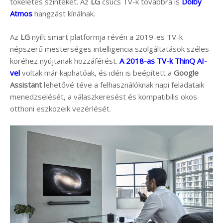
tökéletes szinteket. Az
LG
csúcs TV-k továbbra is
Dolby
Atmos
hangzást kínálnak.
Az
LG
nyílt smart platformja révén a 2019-es TV-k
népszerű mesterséges intelligencia szolgáltatások széles
köréhez nyújtanak hozzáférést.
A 2018-as TV-k ThinQ AI-
vel
voltak már kaphatóak, és idén is beépített a
Google
Assistant
lehetővé téve a felhasználóknak napi feladataik
menedzselését, a válaszkeresést és kompatibilis okos
otthoni eszközeik vezérlését.