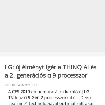
LG: új élményt ígér a THINQ AI és
a 2. generációs α 9 processzor
Beküldve:
2019-01-04
Szerző:
GURU
A
CES 2019
-en bemutatásra kerülő új
LG
TV-k az
α 9 Gen 2
processzorral és „Deep
Learning” technológiával optimalizált akár