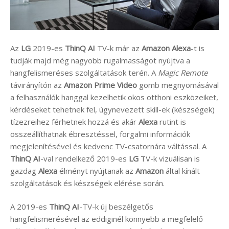
Az
LG
2019-es
ThinQ AI
TV-k már az
Amazon Alexa
-t is
tudják majd még nagyobb rugalmasságot nyújtva a
hangfelismeréses szolgáltatások terén. A
Magic Remote
távirányítón az
Amazon Prime Video
gomb megnyomásával
a felhasználók hanggal kezelhetik okos otthoni eszközeiket,
kérdéseket tehetnek fel, úgynevezett skill-ek (készségek)
tízezreihez férhetnek hozzá és akár
Alexa
rutint is
összeállíthatnak ébresztéssel, forgalmi információk
megjelenítésével és kedvenc TV-csatornára váltással. A
ThinQ AI
-val rendelkező 2019-es
LG
TV-k vizuálisan is
gazdag
Alexa
élményt nyújtanak az
Amazon
által kínált
szolgáltatások és készségek elérése során.
A 2019-es
ThinQ AI
-TV-k új beszélgetős
hangfelismerésével az eddiginél könnyebb a megfelelő