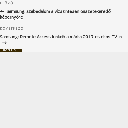
Korábbi
ELŐZŐ
navigáció
bejegyzés
Samsung: szabadalom a vízszintesen összetekeredő
képernyőre
Következő
KÖVETKEZŐ
bejegyzés
Samsung: Remote Access funkció a márka 2019-es okos TV-in
HIRDETÉS