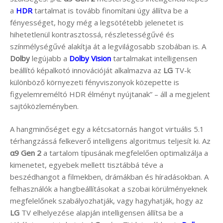
a
HDR
tartalmat is tovább finomítani úgy állítva be a
fényességet, hogy még a legsötétebb jelenetet is
hihetetlenül kontrasztossá, részletességűvé és
színmélységűvé alakítja át a legvilágosabb szobában is. A
Dolby
legújabb a
Dolby Vision
tartalmakat intelligensen
beállító képalkotó innovációját alkalmazva az
LG
TV-k
különböző környezeti fényviszonyok közepette is
figyelemreméltó HDR élményt nyújtanak” – áll a megjelent
sajtóközleményben.
A hangminőséget egy a kétcsatornás hangot virtuális 5.1
térhangzássá felkeverő intelligens algoritmus teljesít ki. Az
α9 Gen 2
a tartalom típusának megfelelően optimalizálja a
kimenetet, egyebek mellett tisztábbá téve a
beszédhangot a filmekben, drámákban és híradásokban. A
felhasználók a hangbeállításokat a szobai körülményeknek
megfelelőnek szabályozhatják, vagy hagyhatják, hogy az
LG
TV elhelyezése alapján intelligensen állítsa be a