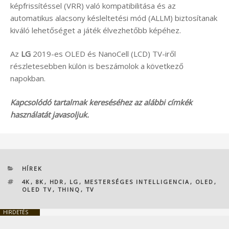
képfrissítéssel (VRR) való kompatibilitása és az
automatikus alacsony késleltetési mód (ALLM) biztosítanak
kiváló lehetőséget a játék élvezhetőbb képéhez.
Az
LG
2019-es OLED és NanoCell (LCD) TV-iről
részletesebben külön is beszámolok a következő
napokban.
Kapcsolódó tartalmak kereséséhez az alábbi címkék
használatát javasoljuk.
KATEGÓRIÁK
HÍREK
CÍMKÉK
4K
,
8K
,
HDR
,
LG
,
MESTERSÉGES INTELLIGENCIA
,
OLED
,
OLED TV
,
THINQ
,
TV
HIRDETÉS