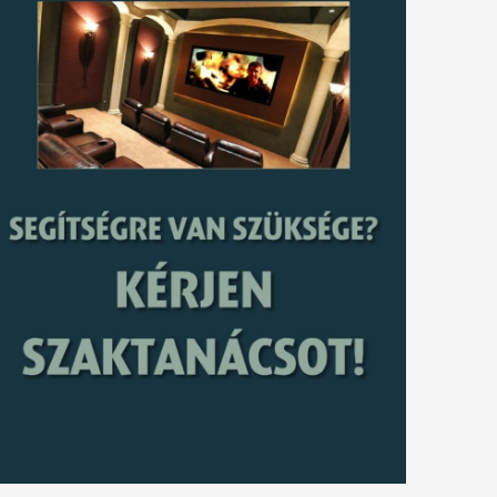
tkező
gyzés