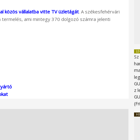
al közös vállalatba vitte TV üzletágát
. A székesfehérvári
a termelés, ami mintegy 370 dolgozó számra jelenti
L
Sz
ha
ma
le
G
yártó
z 
okat
G
(Fr
HI