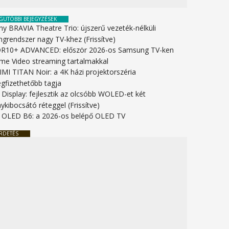
GUTÓBBI BEJEGYZÉSEK
ny BRAVIA Theatre Trio: újszerű vezeték-nélküli
ngrendszer nagy TV-khez (Frissítve)
R10+ ADVANCED: először 2026-os Samsung TV-ken
ime Video streaming tartalmakkal
IMI TITAN Noir: a 4K házi projektorszéria
gfizethetőbb tagja
 Display: fejlesztik az olcsóbb WOLED-et két
ykibocsátó réteggel (Frissítve)
 OLED B6: a 2026-os belépő OLED TV
RDETÉS