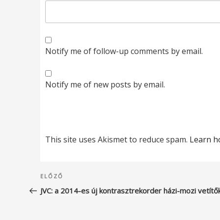
Notify me of follow-up comments by email.
Notify me of new posts by email.
This site uses Akismet to reduce spam.
Learn h
Bejegyzés
Korábbi
ELŐZŐ
navigáció
bejegyzés
JVC: a 2014-es új kontrasztrekorder házi-mozi vetítő