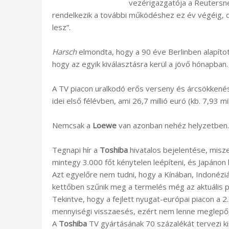
vezérigazgatója a Reutersn
rendelkezik a további működéshez ez év végéig, de
lesz”.
Harsch
elmondta, hogy a 90 éve Berlinben alapított
hogy az egyik kiválasztásra kerül a jövő hónapban.
A TV piacon uralkodó erős verseny és árcsökkené
idei első félévben, ami 26,7 millió euró (kb. 7,93 
Nemcsak a
Loewe
van azonban nehéz helyzetben.
Tegnapi hír a
Toshiba
hivatalos bejelentése, misze
mintegy 3.000 főt kénytelen leépíteni, és Japánon
Azt egyelőre nem tudni, hogy a Kínában, Indoné
kettőben szűnik meg a termelés még az aktuális p
Tekintve, hogy a fejlett nyugat-európai piacon a
mennyiségi visszaesés, ezért nem lenne meglepő, 
A
Toshiba
TV gyártásának 70 százalékát tervezi k