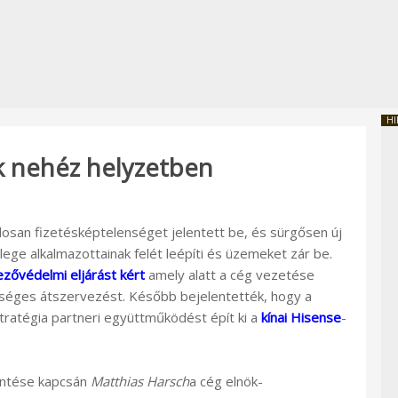
HI
k nehéz helyzetben
losan fizetésképtelenséget jelentett be, és sürgősen új
ge alkalmazottainak felét leépíti és üzemeket zár be.
ezővédelmi eljárást kért
amely alatt a cég vezetése
kséges átszervezést. Később bejelentették, hogy a
ratégia partneri együttműködést épít ki a
kínai Hisense
-
entése kapcsán
Matthias Harsch
a cég elnök-