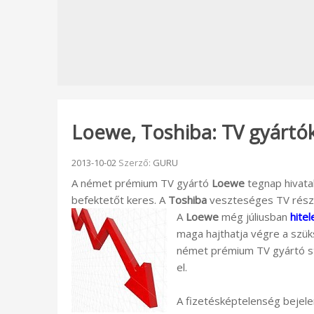
Loewe, Toshiba: TV gyártó
Beküldve:
2013-10-02
Szerző:
GURU
A német prémium TV gyártó
Loewe
tegnap hivata
befektetőt keres. A
Toshiba
veszteséges TV részle
A
Loewe
még júliusban
hitel
maga hajthatja végre a szü
német prémium TV gyártó st
el.
A fizetésképtelenség bejel