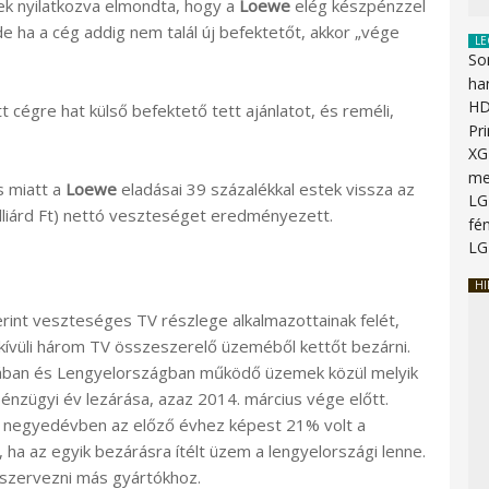
ek nyilatkozva elmondta, hogy a
Loewe
elég készpénzzel
 ha a cég addig nem talál új befektetőt, akkor „vége
LE
So
ha
HD
 cégre hat külső befektető tett ajánlatot, és reméli,
Pr
XG
me
s miatt a
Loewe
eladásai 39 százalékkal estek vissza az
LG
milliárd Ft) nettó veszteséget eredményezett.
fén
LG
HI
rint veszteséges TV részlege alkalmazottainak felét,
 kívüli három TV összeszerelő üzeméből kettőt bezárni.
ziában és Lengyelországban működő üzemek közül melyik
énzügyi év lezárása, azaz 2014. március vége előtt.
 2. negyedévben az előző évhez képest 21% volt a
ha az egyik bezárásra ítélt üzem a lengyelországi lenne.
iszervezni más gyártókhoz.