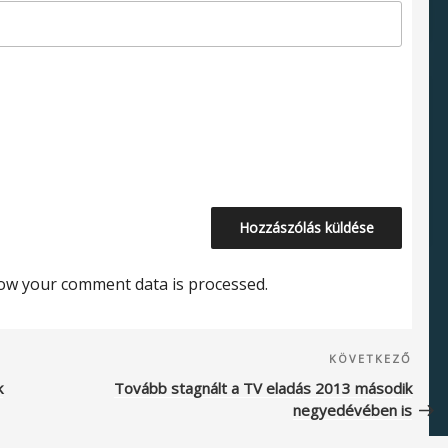
ow your comment data is processed.
Köve
KÖVETKEZŐ
beje
k
Tovább stagnált a TV eladás 2013 második
negyedévében is