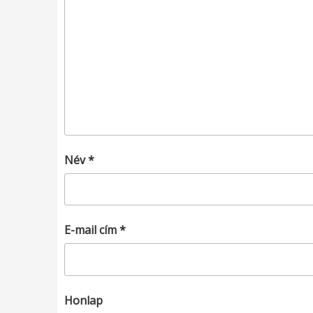
Név
*
E-mail cím
*
Honlap