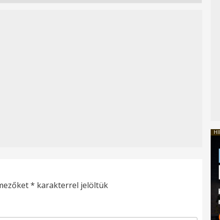
HI
 mezőket
*
karakterrel jelöltük