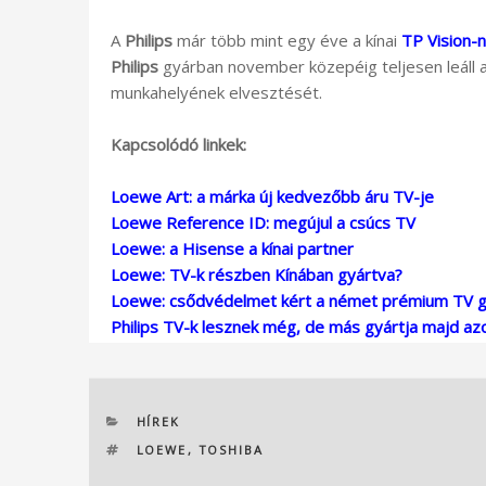
A
Philips
már több mint egy éve a kínai
TP Vision-n
Philips
gyárban november közepéig teljesen leáll 
munkahelyének elvesztését.
Kapcsolódó linkek:
Loewe Art: a márka új kedvezőbb áru TV-je
Loewe Reference ID: megújul a csúcs TV
Loewe: a Hisense a kínai partner
Loewe: TV-k részben Kínában gyártva?
Loewe: csődvédelmet kért a német prémium TV g
Philips TV-k lesznek még, de más gyártja majd az
KATEGÓRIÁK
HÍREK
CÍMKÉK
LOEWE
,
TOSHIBA