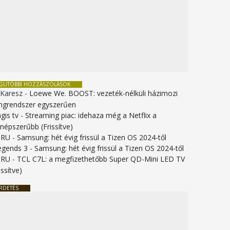
EGUTÓBBI HOZZÁSZÓLÁSOK
 Karesz
-
Loewe We. BOOST: vezeték-nélküli házimozi
ngrendszer egyszerűen
gis tv
-
Streaming piac: idehaza még a Netflix a
gnépszerűbb (Frissítve)
URU
-
Samsung: hét évig frissül a Tizen OS 2024-től
legends 3
-
Samsung: hét évig frissül a Tizen OS 2024-től
URU
-
TCL C7L: a megfizethetőbb Super QD-Mini LED TV
issítve)
RDETÉS