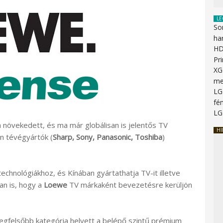
LE
So
ha
HD
Pr
XG
me
LG
fén
LG
 növekedett, és ma már globálisan is jelentős TV
HI
án tévégyártók (
Sharp, Sony, Panasonic, Toshiba
)
echnológiákhoz, és Kínában gyártathatja TV-it illetve
an is, hogy a
Loewe
TV márkaként bevezetésre kerüljön
legfelsőbb kategória helyett a belépő szintű prémium