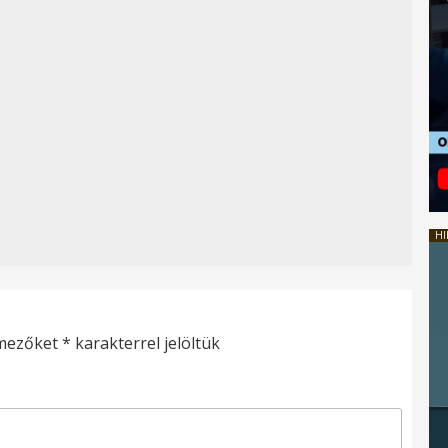
HI
 mezőket
*
karakterrel jelöltük