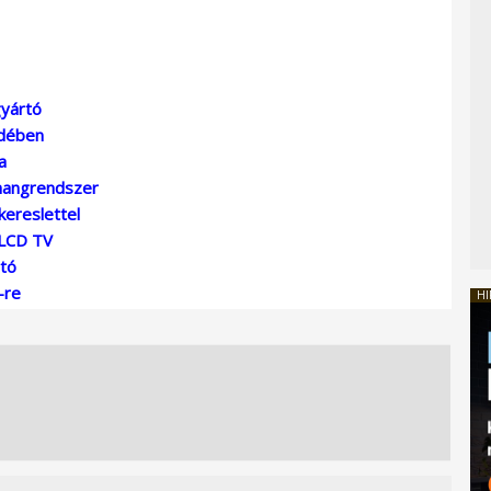
yártó
edében
a
 hangrendszer
kereslettel
 LCD TV
ató
-re
HI