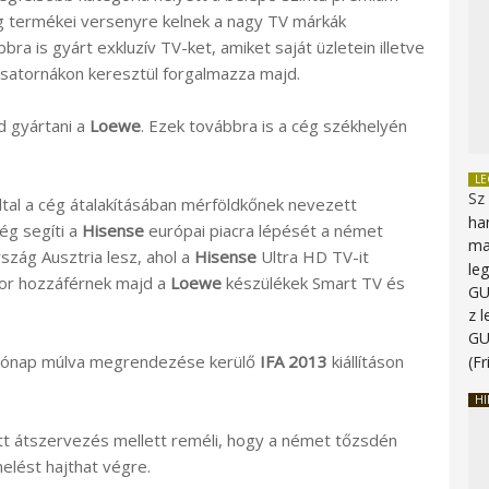
ég termékei versenyre kelnek a nagy TV márkák
a is gyárt exkluzív TV-ket, amiket saját üzletein illetve
új csatornákon keresztül forgalmazza majd.
d gyártani a
Loewe
. Ezek továbbra is a cég székhelyén
L
Sz
ltal a cég átalakításában mérföldkőnek nevezett
ha
ég segíti a
Hisense
európai piacra lépését a német
ma
szág Ausztria lesz, ahol a
Hisense
Ultra HD TV-it
le
kkor hozzáférnek majd a
Loewe
készülékek Smart TV és
G
z 
G
 hónap múlva megrendezése kerülő
IFA 2013
kiállításon
(Fr
HI
t átszervezés mellett reméli, hogy a német tőzsdén
elést hajthat végre.