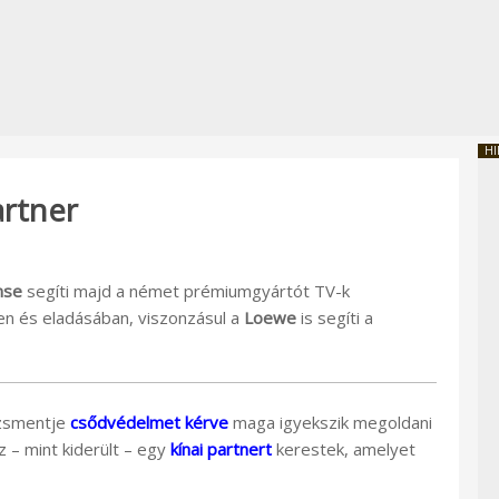
HI
artner
nse
segíti majd a német prémiumgyártót TV-k
en és eladásában, viszonzásul a
Loewe
is segíti a
smentje
csődvédelmet kérve
maga igyekszik megoldani
 – mint kiderült – egy
kínai partnert
kerestek, amelyet