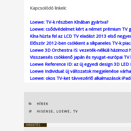
Kapcsolódó linkek:
Loewe: TV-k részben Kínában gyártva?
Loewe: csődvédelmet kért a német prémium TV g
Kína húzta fel az LCD TV eladást 2013 első negy
Először 2012-ben csökkent a síkpaneles TV-k piac
Loewe 3D Orchestra IS: vezeték-nélküli házimozi
Visszaesés csökkenő japán és nyugat-európai TV 
Loewe Reference ID: az új egyedi design 3D LED
Loewe Individual: új változatok megjelenése várh
Loewe: okos TV-ket távvezérlő alkalmazások iPad
KATEGÓRIÁK
HÍREK
CÍMKÉK
HISENSE
,
LOEWE
,
TV
HIRDETÉS