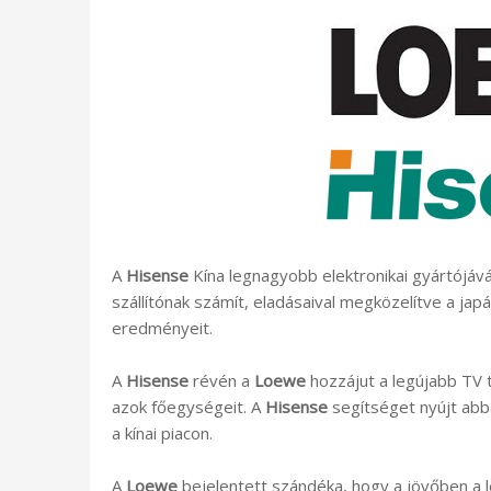
A
Hisense
Kína legnagyobb elektronikai gyártójává
szállítónak számít, eladásaival megközelítve a jap
eredményeit.
A
Hisense
révén a
Loewe
hozzájut a legújabb TV t
azok főegységeit. A
Hisense
segítséget nyújt abb
a kínai piacon.
A
Loewe
bejelentett szándéka, hogy a jövőben a 