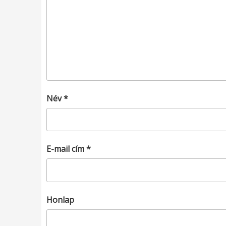
Név
*
E-mail cím
*
Honlap