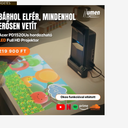
RDETÉS
tkező
gyzés