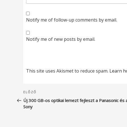
Notify me of follow-up comments by email.
Notify me of new posts by email.
This site uses Akismet to reduce spam.
Learn h
Bejegyzés
Korábbi
ELŐZŐ
navigáció
bejegyzés
Új 300 GB-os optikai lemezt fejleszt a Panasonic és 
Sony