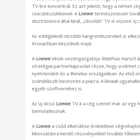
TV-kre koncentrál. Ez azt jelenti, hogy a német c
csúcskészülékeivel. A
Loewe
természetesen továbbr
disztribútora által kínál, „olcsóbb” TV-it viszont 
Az eddigieknél olcsóbb hangrendszereket is elkez
Kronachban készülnek majd.
A
Loewe
elnök-vezérigazgatója
Matthias Harsch
á
stratégiai partnerkapcsolat része, hogy a német c
nyelvterületi és a Benelux országokban. Az első or
szándékszik bevezetni a piacra. A kínaiak ugyana
egyéb szoftvereihez is.
Az új olcsó
Loewe
TV-k a cég szerint már az egy
bemutatkoznak.
A
Loewe
a csőd elkerülése érdekében végrehajtot
kibocsátásra kerülő részvényekkel további tőkeem