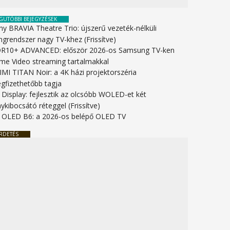
GUTÓBBI BEJEGYZÉSEK
ny BRAVIA Theatre Trio: újszerű vezeték-nélküli
ngrendszer nagy TV-khez (Frissítve)
R10+ ADVANCED: először 2026-os Samsung TV-ken
ime Video streaming tartalmakkal
IMI TITAN Noir: a 4K házi projektorszéria
gfizethetőbb tagja
 Display: fejlesztik az olcsóbb WOLED-et két
ykibocsátó réteggel (Frissítve)
 OLED B6: a 2026-os belépő OLED TV
RDETÉS