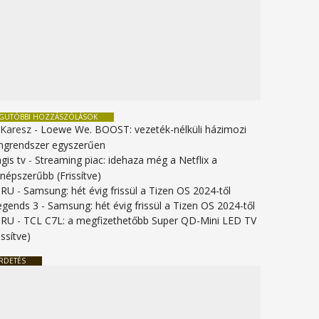
EGUTÓBBI HOZZÁSZÓLÁSOK
 Karesz
-
Loewe We. BOOST: vezeték-nélküli házimozi
ngrendszer egyszerűen
gis tv
-
Streaming piac: idehaza még a Netflix a
gnépszerűbb (Frissítve)
URU
-
Samsung: hét évig frissül a Tizen OS 2024-től
legends 3
-
Samsung: hét évig frissül a Tizen OS 2024-től
URU
-
TCL C7L: a megfizethetőbb Super QD-Mini LED TV
issítve)
RDETÉS