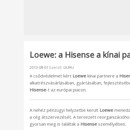
Loewe: a Hisense a kínai p
Beküldve:
2013-08-01
Szerző:
GURU
A csődvédelmet kért
Loewe
kínai partnere a
Hise
alkatrészvásárlásában, gyártásában, fejlesztéséb
Hisense
-t az európai piacon.
A nehéz pénzügyi helyzetbe került
Loewe
menedz
a cég átszervezését. A tervezett reorganizációhoz
gyorsan meg is találtak a
Hisense
személyében.