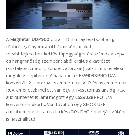
A
Magnetar UDP900
Ultra-HD Blu-ray lejátszóba új,
többrétegű nyomtatott-áramköri lapokat,
továbbfejlesztett kettős tápegységet és számos a kép-
és hangminőség szempontjából kritikus alkatrészt
(kristályoszcillátort, kondenzátorokat) valamint szerelési
megoldást építenek. A hátlapon az
ESS9038PRO
D/A
konvertált 2 csatornás szimmetrikus XLR és aszimmetrikus
RCA kimenetek mellett van egy 7.1-csatornás analóg RCA
audiokimenet is, ami mögött egy
ESS9028PRO
D/A
konverter működik. Van továbbá egy XMOS USB
audiobemenet is, amivel a készülék DAC zenelejátszóként
is használható.