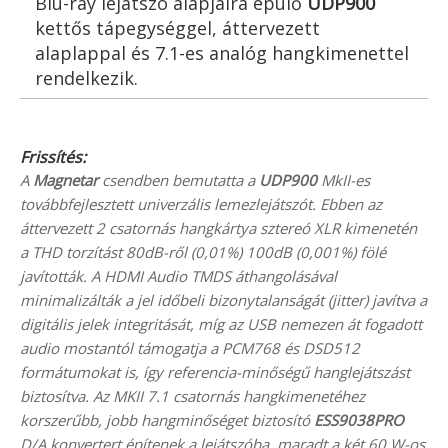
Blu-ray lejátszó alapjaira épülő
UDP900
kettős tápegységgel, áttervezett
alaplappal és 7.1-es analóg hangkimenettel
rendelkezik.
Frissítés:
A
Magnetar
csendben bemutatta a
UDP900
MkII-es
továbbfejlesztett univerzális lemezlejátszót. Ebben az
áttervezett 2 csatornás hangkártya sztereó XLR kimenetén
a THD torzítást 80dB-ről (0,01%) 100dB (0,001%) fölé
javították. A HDMI Audio TMDS áthangolásával
minimalizálták a jel időbeli bizonytalanságát (jitter) javítva a
digitális jelek integritását, míg az USB nemezen át fogadott
audio mostantól támogatja a PCM768 és DSD512
formátumokat is, így referencia-minőségű hanglejátszást
biztosítva. Az MKII 7.1 csatornás hangkimenetéhez
korszerűbb, jobb hangminőséget biztosító
ESS9038PRO
D/A konvertert építenek a lejátszóba, maradt a két 60 W-os