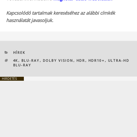
Kapcsolódó tartalmak kereséséhez az alábbi címkék
használatát javasoljuk.
KATEGÓRIÁK
HÍREK
CÍMKÉK
4K
,
BLU-RAY
,
DOLBY VISION
,
HDR
,
HDR10+
,
ULTRA-HD
BLU-RAY
HIRDETÉS