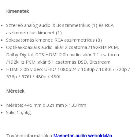
Kimenetek
Sztereó analóg audio: XLR szimmetrikus (1) és RCA
aszimmetrikus kimenet (1)
Sokcsatornás kimenet: RCA aszimmetrikus (8)
Optikai/koaxiális audio: akár 2 csatorna /192kHz PCM,
Dolby Digital, DTS HDMI 2.0b audio: akár 7.1 csatorna
/192kHz PCM, akár 5.1 csatornás DSD, Bitstream
HDMI 2.0b video: UHD/ 1080p24 / 1080p / 1080I / 720p /
576p / 576I / 480p / 480I
Méretek
Mérete: 445 mm x 321 mm x 133 mm
Súly: 15,5kg
További információk a
Magnetar-audio weboldalán
.