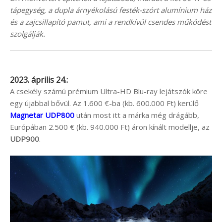
tápegység, a dupla árnyékolású festék-szórt alumínium ház
és a zajcsillapító pamut, ami a rendkívül csendes működést
szolgálják.
2023. április 24.:
A csekély számú prémium Ultra-HD Blu-ray lejátszók köre
egy újabbal bővül. Az 1.600 €-ba (kb. 600.000 Ft) kerülő
Magnetar UDP800
után most itt a márka még drágább,
Európában 2.500 € (kb. 940.000 Ft) áron kínált modellje, az
UDP900
.