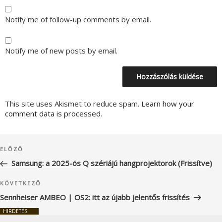
Notify me of follow-up comments by email.
Notify me of new posts by email.
This site uses Akismet to reduce spam.
Learn how your
comment data is processed.
Bejegyzés
Korábbi
ELŐZŐ
navigáció
bejegyzés
Samsung: a 2025-ös Q szériájú hangprojektorok (Frissítve)
Következő
KÖVETKEZŐ
bejegyzés
Sennheiser AMBEO | OS2: itt az újabb jelentős frissítés
HIRDETÉS