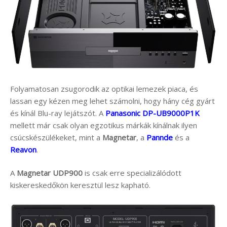
Folyamatosan zsugorodik az optikai lemezek piaca, és
lassan egy kézen meg lehet számolni, hogy hány cég gyárt
és kínál Blu-ray lejátszót. A
Panasonic DP-UB9000P1K
mellett már csak olyan egzotikus márkák kínálnak ilyen
csúcskészülékeket, mint a
Magnetar
, a
Pannde
és a
Reavon
.
A
Magnetar UDP900
is csak erre specializálódott
kiskereskedőkön keresztül lesz kapható.