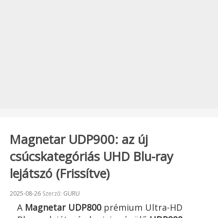
Magnetar UDP900: az új
csúcskategóriás UHD Blu-ray
lejátszó (Frissítve)
Beküldve:
2025-08-26
Szerző:
GURU
A
Magnetar
UDP800
prémium Ultra-HD