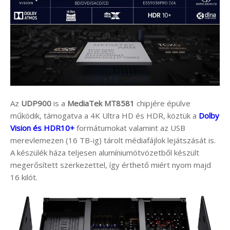
Az
UDP900
is a
MediaTek MT8581
chipjére épülve
működik, támogatva a 4K Ultra HD és HDR, köztük a
Dolby
Vision és HDR10+
formátumokat valamint az USB
merevlemezen (16 TB-ig) tárolt médiafájlok lejátszását is.
A készülék háza teljesen alumíniumötvözetből készült
megerősített szerkezettel, így érthető miért nyom majd
16 kilót.